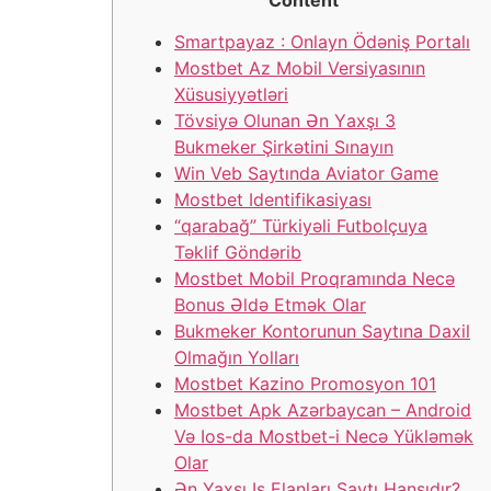
Smartpayaz : Onlayn Ödəniş Portalı
Mostbet Az Mobil Versiyasının
Xüsusiyyətləri
Tövsiyə Оlunаn Ən Yаxşı 3
Bukmеkеr Şirkətini Sınаyın
Win Veb Saytında Aviator Game
Mostbet Identifikasiyası
“qarabağ” Türkiyəli Futbolçuya
Təklif Göndərib
Mostbet Mobil Proqramında Necə
Bonus Əldə Etmək Olar
Bukmeker Kontorunun Saytına Daxil
Olmağın Yolları
Mostbet Kazino Promosyon 101
Mostbet Apk Azərbaycan – Android
Və Ios-da Mostbet-i Necə Yükləmək
Olar
Ən Yaxşı Iş Elanları Saytı Hansıdır?