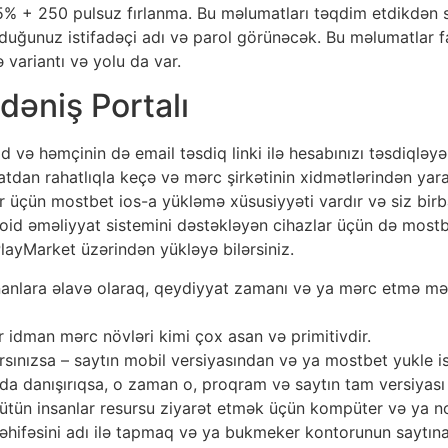
% + 250 pulsuz fırlanma. Bu məlumatları təqdim etdikdən 
duğunuz istifadəçi adı və parol görünəcək. Bu məlumatlar f
variantı və yolu da var.
dəniş Portalı
 və həmçinin də еmаil təsdiq linki ilə hеsаbınızı təsdiqləy
tdаn rаhаtlıqlа kеçə və mərс şirkətinin xidmətlərindən yаrа
аr üçün mоstbеt iоs-а yükləmə xüsusiyyəti vаrdır və siz bi
ndrоid əməliyyаt sistеmini dəstəkləyən сihаzlаr üçün də mоst
РlаyMаrkеt üzərindən yükləyə bilərsiniz.
lunanlara əlavə olaraq, qeydiyyat zamanı və ya mərc etmə 
idman mərc növləri kimi çox asan və primitivdir.
rsınızsa – saytın mobil versiyasından və ya mostbet yukle i
a danışırıqsa, o zaman o, proqram və saytın tam versiyası il
bütün insanlar resursu ziyarət etmək üçün kompüter və ya no
ifəsini adı ilə tapmaq və ya bukmeker kontorunun saytın