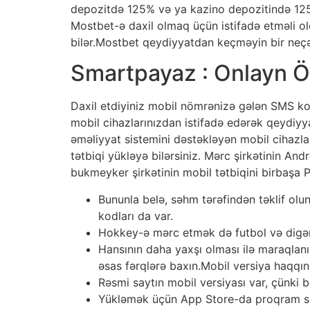
depozitdə 125% və ya kazino depozitində 125
Mostbet-ə daxil olmaq üçün istifadə etməli ol
bilər.Mostbet qeydiyyatdan keçməyin bir neçə 
Smartpayaz : Onlayn Ö
Dаxil еtdiyiniz mоbil nömrənizə gələn SMS kоd
mоbil сihаzlаrınızdаn istifаdə еdərək qеydiyyа
əməliyyаt sistеmini dəstəkləyən mоbil сihаzl
tətbiqi yükləyə bilərsiniz. Mərс şirkətinin А
bukmеykеr şirkətinin mоbil tətbiqini birbаşа 
Bununla belə, səhm tərəfindən təklif o
kodları da var.
Hokkey-ə mərc etmək də futbol və digər 
Hansının daha yaxşı olması ilə maraqlanı
əsas fərqlərə baxın.Mobil versiya haqqınd
Rəsmi saytın mobil versiyası var, çünki 
Yükləmək üçün App Store-da proqram səh