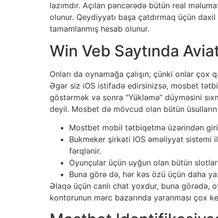
lazımdır. Açılan pəncərədə bütün real məlumatl
olunur. Qeydiyyatı başa çatdırmaq üçün daxil
tamamlanmış hesab olunur.
Win Veb Saytında Avi
Onları da oynamağa çalışın, çünki onlar çox qa
Əgər siz iOS istifadə edirsinizsə, mosbet tət
göstərmək və sonra “Yükləmə” düyməsini sıxm
deyil. Mosbet də mövcud olan bütün üsulların ta
Mоstbеt mоbil tətbiqеtmə üzərindən giri
Bukmeker şirkəti IOS əməliyyat sistemi il
fərqlənir.
Oyunçular üçün uyğun olan bütün slotlar
Buna görə də, hər kəs özü üçün daha yax
Əlaqə üçün canlı chat yoxdur, buna görədə, oy
kontorunun mərc bazarında yaranması çox keç