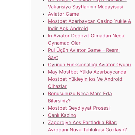
Vakansiya Saytlarının Müqayisəsi
Aviator Game
Mostbet Azerbaycan Casino Yukle &
Indir Apk Android
In Aviator Depozit Olmadan Necə
Oynamaq Olar
Pul Üçün Aviator Game – Rəsmi
Sayt
Oyunun Funksionallığı Aviator Oyunu
May Mostbet Yüklə Azərbaycanda
Mostbet Yükləyin Ios Və Android
Cihazlar
Bonusunuzu Necə Mərc Edə
Bilərsiniz?
Mostbet Qeydiyyat Prosesi
Canlı Kazino
Zaporojye Aes Partladıla Bilər:
Avropanı Nüvə Təhlükəsi Gözləyir?