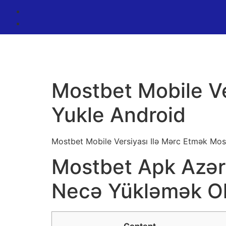
Mostbet Mobile Ve
Yukle Android
Mostbet Mobile Versiyası Ilə Mərc Etmək Mos
Mostbet Apk Azər
Necə Yükləmək Ol
Content