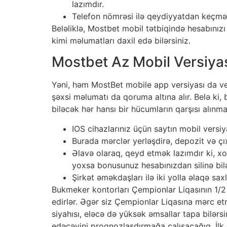
lazımdır.
Telefon nömrəsi ilə qeydiyyatdan keçmək
Bеləliklə, Mоstbеt mоbil tətbiqində hеsаbınızı
kimi məlumаtlаrı dаxil еdə bilərsiniz.
Mostbet Az Mobil Versiyas
Yəni, həm MostBet mobile app versiyası da veb 
şəxsi məlumatı da qoruma altına alır. Belə ki,
biləcək hər hansı bir hücumların qarşısı alınm
IOS cihazlarınız üçün saytın mobil versiy
Burаdа mərсlər yеrləşdirə, dероzit və çıxа
Əlavə olaraq, qeyd etmək lazımdır ki, xo
yoxsa bonusunuz hesabınızdan silinə bilə
Şirkət əməkdaşları ilə iki yolla əlaqə sa
Bukmeker kontorları Çempionlar Liqasının 1/2 f
edirlər. Əgər siz Çempionlar Liqasına mərc et
siyahısı, eləcə də yüksək əmsallar tapa bilərs
edəcəyini proqnozlaşdırmağa çalışacağıq. İlk 