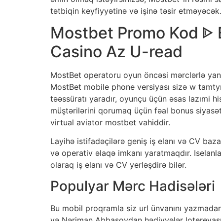
tətbiqin keyfiyyətinə və işinə təsir etməyəcək
Mostbet Promo Kod ᐈ B
Casino Az U-read
MostBet operatoru oyun öncəsi mərclərlə yana
MostBet mobile phone versiyası sizə w tamty
təəssüratı yaradır, oyunçu üçün əsas lazımi 
müştərilərini qorumaq üçün fəal bonus siyasəti
virtual aviator mostbet vahiddir.
Layihə istifadəçilərə geniş iş elanı və CV baza
və operativ əlaqə imkanı yaratmaqdır. Iselanla
olaraq iş elanı və CV yerləşdirə bilər.
Populyar Mərc Hadisələri
Bu mobil proqramla siz url ünvanını yazmadan
və Nəriman Abbasovdan hədiyyələr lotereyası 