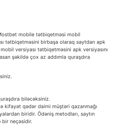
 Mostbet mobile tətbiqetməsi mobil
sı tətbiqetməsini birbaşa olaraq saytdan apk
 mobil versiyası tətbiqetməsini apk versiyasını
 asan şəkildə çox az addımla quraşdıra
iniz.
uraşdıra biləcəksiniz.
ndə kifayət qədər daimi müştəri qazanmağı
alardan biridir. Ödəniş metodları, saytın
bir neçəsidir.