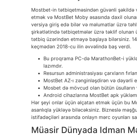
Mostbet-in tətbiqetməsindən güvənli şəkildə və
etmək və MostBet Moby əsasında daxil olunan m
versiya giriş edə bilər və məlumatlar üzrə tə
şirkətlətində tətbiqetmələr üzrə təklif olunan
tətbiq üzərindən etməyə başlaya bilərsiniz.
keçmədən 2018-cu ilin əvvəlində baş verdi.
Bu proqrama PC-də MarathonBet-i yükləyi
lazımdır.
Resursun administrasiyası çarxların fırlan
MostBet AZ-ı zənginləşdirən və dəyərli e
Mosbet də mövcud olan bütün üsulların w 
Android cihazlarına MostBet apk yükləmə
Hər şeyi onlar üçün əlçatan etmək üçün bu Mo
asanlıqla yükləyə biləcəksiniz. Bizneslə məşğ
istifadəçiləri arasında onlayn mərc oyunları sa
Müasir Dünyada Idman Mə