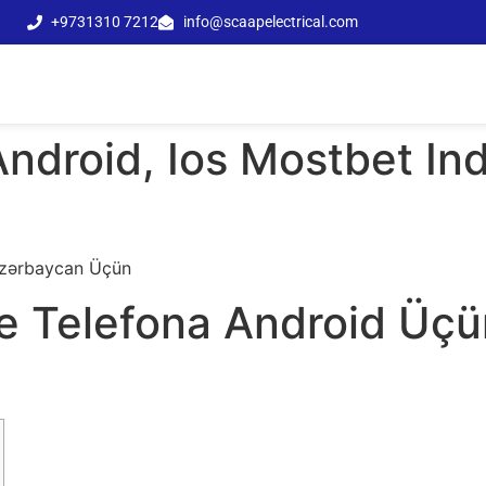
+9731310 7212
info@scaapelectrical.com
ndroid, Ios Mostbet In
 Azərbaycan Üçün
e Telefona Android Üç