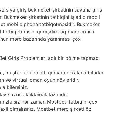
rsiya giriş bukmeket şirkətinin saytına giriş
 Bukmeker şirkətinin tətbiqini işlədib mobil
stBet mobile phone tətbiqetməsidir. Bukmeker
l tətbiqetməsini quraşdıraraq mərclərinizi
runun mərc bazarında yaranması çox
et Giriş Problemləri adlı bir bölmə tapmaq
i, müştərilər ədalətli qumara arxalana bilərlər.
n və virtual idman oyun növləridir.
a bilərsiniz.
lə» sözünə klikləmək lazımdır.
mizlə siz hər zaman Mostbet Tətbiqini çox
xil olmalısınız. Mostbet mərc şirkəti öz