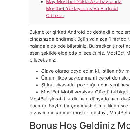
May Mostbet Yüklə Azərbaycanda
Mostbet Yükləyin Ios Və Android
Cihazlar
Bukmeker şirkəti Android os dəstəkli cihazla
cihazınızda endirmək üçün yalnızca 1 metod t
halında əldə edə bilərsiniz. Bukmeker şirkətin
asan şəkildə əldə edə biləcəksiniz. MostBet M
biləcəksiniz.
Əlavə olaraq qeyd edim ki, istilən növ 
Ümumilikdə saytda mənfi cəhət demək ol
Şirkət siyasətini pozduğu üçün yeni hes
MostBet Mobil versiyası Güzgü tətbiqetmə
MostBet şirkəti illərdir həm dünyada həm də 
bacarıb. Saytın bir çox müsbət özəllikləri söz
dizaynı, mükəmməl müştəri dəstəyi, MostBet c
Bonus Hoş Geldiniz Mo