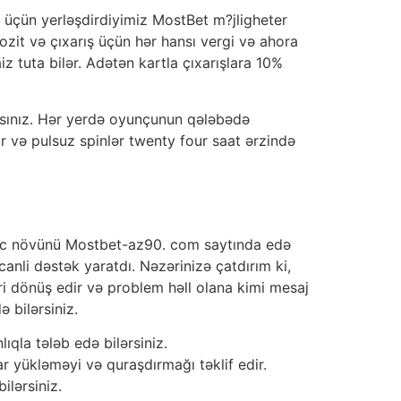
ər üçün yerləşdirdiyimiz MostBet m?jligheter
ozit və çıxarış üçün hər hansı vergi və ahora
 tuta bilər. Adətən kartla çıxarışlara 10%
lısınız. Hər yerdə oyunçunun qələbədə
və pulsuz spinlər twenty four saat ərzində
 mərc növünü Mostbet-az90. com saytında edə
nli dəstək yaratdı. Nəzərinizə çatdırım ki,
eri dönüş edir və problem həll olana kimi mesaj
 bilərsiniz.
la tələb edə bilərsiniz.
 yükləməyi və quraşdırmağı təklif edir.
lərsiniz.