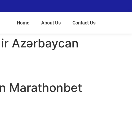
Home
About Us
Contact Us
dir Azərbaycan
ün Marathonbet