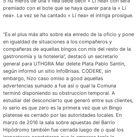
5 nú meros de una lí nea debe decir « Lí nea» con será
premiado con el bote que se haya querer para la « Lí
nea». La vez se ha cantado « Lí nea» el intriga prosigue.
“Es el plus más alto sobre ela enredo de la oficio y pone
en igualdad de situaciones a los compañeros y
compañeras de aquellas bingos con mis del resto de la
gastronomía y la hotelería”, destacó un secretario
general para UTHGRA Mar delete Plata Pablo Santín,
según informó un sitio InfoBrisas. CODERE, sin
embargo, hizo caso omiso a good aquellas
advertencias sumado a fue así o qual la Comuna
terminó disponiendo su obstruccion temporal. A
estudiar del desconcierto que generó entre sus clientes,
lo serio es que zero es la primera vez que un Bingo
platense es cerrado por las autoridades locales. En
marzo de 2016 la sala sobre apuestas del Barrio
Hipódromo también fue cerrada luego de o qual los