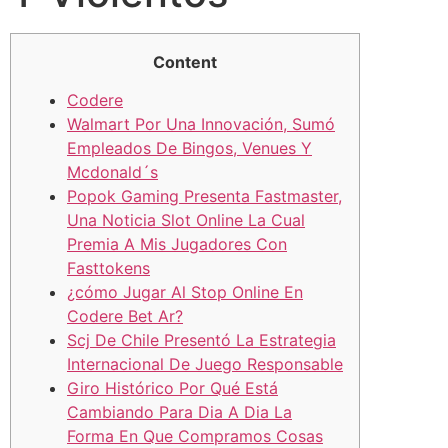
Content
Codere
Walmart Por Una Innovación, Sumó
Empleados De Bingos, Venues Y
Mcdonald´s
Popok Gaming Presenta Fastmaster,
Una Noticia Slot Online La Cual
Premia A Mis Jugadores Con
Fasttokens
¿cómo Jugar Al Stop Online En
Codere Bet Ar?
Scj De Chile Presentó La Estrategia
Internacional De Juego Responsable
Giro Histórico Por Qué Está
Cambiando Para Dia A Dia La
Forma En Que Compramos Cosas