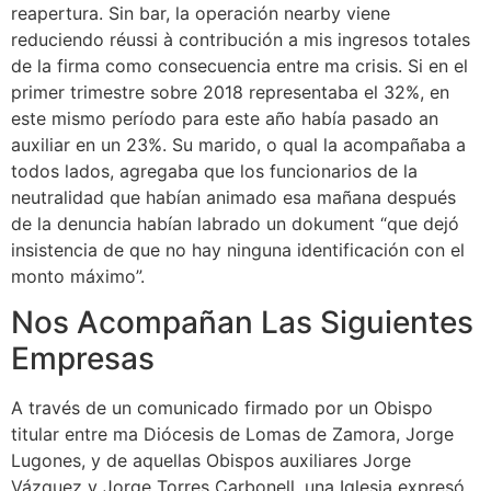
reapertura. Sin bar, la operación nearby viene
reduciendo réussi à contribución a mis ingresos totales
de la firma como consecuencia entre ma crisis. Si en el
primer trimestre sobre 2018 representaba el 32%, en
este mismo período para este año había pasado an
auxiliar en un 23%. Su marido, o qual la acompañaba a
todos lados, agregaba que los funcionarios de la
neutralidad que habían animado esa mañana después
de la denuncia habían labrado un dokument “que dejó
insistencia de que no hay ninguna identificación con el
monto máximo”.
Nos Acompañan Las Siguientes
Empresas
A través de un comunicado firmado por un Obispo
titular entre ma Diócesis de Lomas de Zamora, Jorge
Lugones, y de aquellas Obispos auxiliares Jorge
Vázquez y Jorge Torres Carbonell, una Iglesia expresó