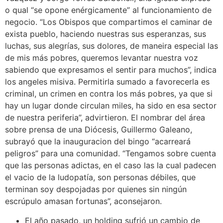
o qual “se opone enérgicamente” al funcionamiento de
negocio. “Los Obispos que compartimos el caminar de
exista pueblo, haciendo nuestras sus esperanzas, sus
luchas, sus alegrías, sus dolores, de maneira especial las
de mis más pobres, queremos levantar nuestra voz
sabiendo que expresamos el sentir para muchos”, indica
los angeles misiva. Permitirla sumado a favorecerla es
criminal, un crimen en contra los más pobres, ya que si
hay un lugar donde circulan miles, ha sido en esa sector
de nuestra periferia”, advirtieron. El nombrar del área
sobre prensa de una Diócesis, Guillermo Galeano,
subrayó que la inauguracion del bingo “acarreará
peligros” para una comunidad. “Tengamos sobre cuenta
que las personas adictas, en el caso las la cual padecen
el vacio de la ludopatía, son personas débiles, que
terminan soy despojadas por quienes sin ningún
escrúpulo amasan fortunas”, aconsejaron.
El año pasado, un holding sufrió un cambio de