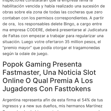
inspectores constataran que la empresa tenía la
habilitación vencida y había realizado una sucesión de
obras sobre ela zona de todas las cocheras que zero
contaban con los permisos correspondientes. A partir
de ora, los responsables delete Bingo, a cargo entre
ma empresa CODERE, deberá presentarse al Judicatura
de Faltas con empezar a trabajar para regularizar una
situación. Luego votre ofertaron 35 million pesos, el
“premio mayor” que podía otorgar el tragamonedas
según la odaie de juego.
Popok Gaming Presenta
Fastmaster, Una Noticia Slot
Online O Qual Premia A Los
Jugadores Con Fasttokens
Argentina representa afin de esta firma el 54% de tus
ingresos y a new sus dueños, mis hermanos Martínez