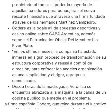
propietario al tomar el poder la mayoría de
aquellas tenedores para bonos, tras el nuevo
rescate financista que atravesó una firma fundada
através de los hermanos Martínez Sampedro.
Codere es la odaie #1 de apuestas deportivas y
casino online sobre CABA Argentina, además
somos el Patrocinador Oficial Del Membership
River Plate.
“En los últimos meses, la compañía ha estado
inmersa en algun proceso de transformación de su
estructura corporativa y réussi à comité de
dirección, para enfocar los angeles organización
an una simplicidad y el rigor, agrega un
comunicado.
Desde horas de la madrugada, Verónica se
encuentra abrazada a la máquina, a la calma de un
copista público que medie en el problema.
La firma española Codere, que reina durante el lucrativo