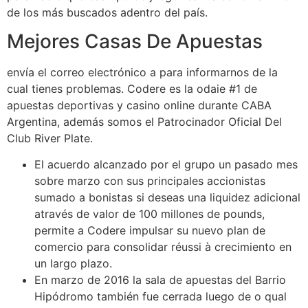
de los más buscados adentro del país.
Mejores Casas De Apuestas
envía el correo electrónico a para informarnos de la
cual tienes problemas. Codere es la odaie #1 de
apuestas deportivas y casino online durante CABA
Argentina, además somos el Patrocinador Oficial Del
Club River Plate.
El acuerdo alcanzado por el grupo un pasado mes
sobre marzo con sus principales accionistas
sumado a bonistas si deseas una liquidez adicional
através de valor de 100 millones de pounds,
permite a Codere impulsar su nuevo plan de
comercio para consolidar réussi à crecimiento en
un largo plazo.
En marzo de 2016 la sala de apuestas del Barrio
Hipódromo también fue cerrada luego de o qual