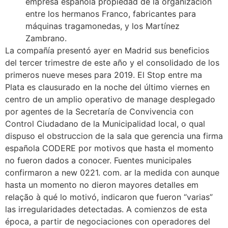
empresa española propiedad de la organizacion
entre los hermanos Franco, fabricantes para
máquinas tragamonedas, y los Martínez
Zambrano.
La compañía presentó ayer en Madrid sus beneficios
del tercer trimestre de este año y el consolidado de los
primeros nueve meses para 2019. El Stop entre ma
Plata es clausurado en la noche del último viernes en
centro de un amplio operativo de manage desplegado
por agentes de la Secretaría de Convivencia con
Control Ciudadano de la Municipalidad local, o qual
dispuso el obstruccion de la sala que gerencia una firma
española CODERE por motivos que hasta el momento
no fueron dados a conocer. Fuentes municipales
confirmaron a new 0221. com. ar la medida con aunque
hasta un momento no dieron mayores detalles em
relação à qué lo motivó, indicaron que fueron “varias”
las irregularidades detectadas. A comienzos de esta
época, a partir de negociaciones con operadores del