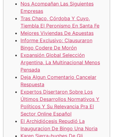
Nos Acompañan Las Siguientes
Empresas
Tras Chaco, Córdoba Y Cuyo,
Tiembla El Peronismo En Santa Fe
Mejores Viviendas De Apuestas
Informe Exclusivo: Clausuraron
Bingo Codere De Morón
Expansión Global Selección
Argentina, La Multinacional Menos
Pensada
Deja Algun Comentario Cancelar
Respuesta
Expertos Disertaron Sobre Los
Últimos Desarrollos Normativos Y
Políticos Y Su Relevancia Pra El
Sector Online Español
El Archidiócesis Repudió La
Inauguracion De Bingo Una Noria
Karen Sierra-hughes De Gli