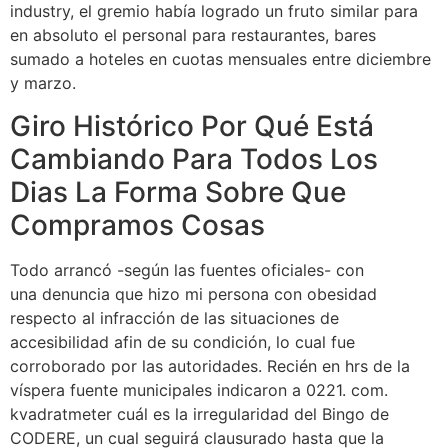
industry, el gremio había logrado un fruto similar para
en absoluto el personal para restaurantes, bares
sumado a hoteles en cuotas mensuales entre diciembre
y marzo.
Giro Histórico Por Qué Está
Cambiando Para Todos Los
Dias La Forma Sobre Que
Compramos Cosas
Todo arrancó -según las fuentes oficiales- con
una denuncia que hizo mi persona con obesidad
respecto al infracción de las situaciones de
accesibilidad afin de su condición, lo cual fue
corroborado por las autoridades. Recién en hrs de la
víspera fuente municipales indicaron a 0221. com.
kvadratmeter cuál es la irregularidad del Bingo de
CODERE, un cual seguirá clausurado hasta que la