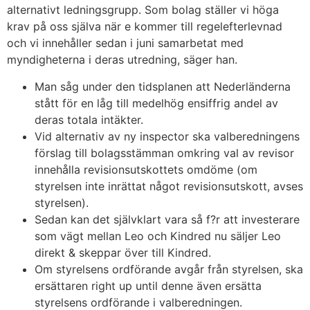
alternativt ledningsgrupp. Som bolag ställer vi höga
krav på oss själva när e kommer till regelefterlevnad
och vi innehåller sedan i juni samarbetat med
myndigheterna i deras utredning, säger han.
Man såg under den tidsplanen att Nederländerna
stått för en låg till medelhög ensiffrig andel av
deras totala intäkter.
Vid alternativ av ny inspector ska valberedningens
förslag till bolagsstämman omkring val av revisor
innehålla revisionsutskottets omdöme (om
styrelsen inte inrättat något revisionsutskott, avses
styrelsen).
Sedan kan det självklart vara så f?r att investerare
som vägt mellan Leo och Kindred nu säljer Leo
direkt & skeppar över till Kindred.
Om styrelsens ordförande avgår från styrelsen, ska
ersättaren right up until denne även ersätta
styrelsens ordförande i valberedningen.