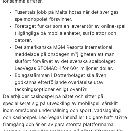
lönsamma affärer.
Tusentals jobb på Malta hotas när det sveriges
spelmonopolet försvinner.
Företaget funkar som en leverantör av online-spel
tillgängliga på mobila enheter, surfplattor och
datorer.
Det amerikanska MGM Resorts International
meddelade på onsdagen m?jligheten att man
slutfört förvärvet av det svenska spelbolaget
LeoVegas STOMACH för 604 miljoner dollar.
Bolagsstämman i Dotterbolaget ska även
godkänna efterföljande överlåtelse utav
teckningsoptioner enligt ovanf?r.
De erbjuder casinospel på nätet och sitter på
specialiserat sig på utveckling av mobilspel, särskilt
inom områdena underhållning och sport, vadslagning
och kasinospel. Leo Vegas innehåller tidigare haft st?rre
framgång och är en av para största plattformarna