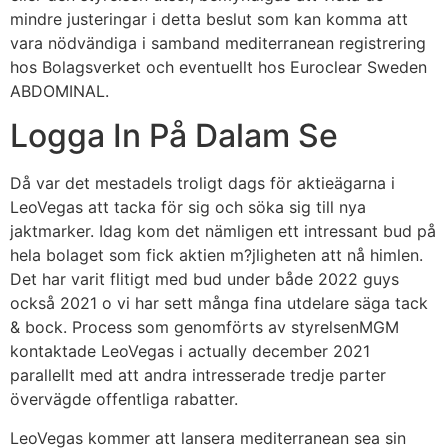
mindre justeringar i detta beslut som kan komma att
vara nödvändiga i samband mediterranean registrering
hos Bolagsverket och eventuellt hos Euroclear Sweden
ABDOMINAL.
Logga In På Dalam Se
Då var det mestadels troligt dags för aktieägarna i
LeoVegas att tacka för sig och söka sig till nya
jaktmarker. Idag kom det nämligen ett intressant bud på
hela bolaget som fick aktien m?jligheten att nå himlen.
Det har varit flitigt med bud under både 2022 guys
också 2021 o vi har sett många fina utdelare säga tack
& bock. Process som genomförts av styrelsenMGM
kontaktade LeoVegas i actually december 2021
parallellt med att andra intresserade tredje parter
övervägde offentliga rabatter.
LeoVegas kommer att lansera mediterranean sea sin