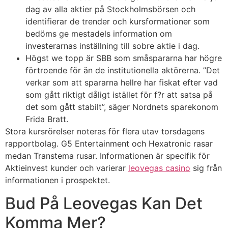
dag av alla aktier på Stockholmsbörsen och
identifierar de trender och kursformationer som
bedöms ge mestadels information om
investerarnas inställning till sobre aktie i dag.
Högst we topp är SBB som småspararna har högre
förtroende för än de institutionella aktörerna. ”Det
verkar som att spararna hellre har fiskat efter vad
som gått riktigt dåligt istället för f?r att satsa på
det som gått stabilt”, säger Nordnets sparekonom
Frida Bratt.
Stora kursrörelser noteras för flera utav torsdagens
rapportbolag. G5 Entertainment och Hexatronic rasar
medan Transtema rusar. Informationen är specifik för
Aktieinvest kunder och varierar
leovegas casino
sig från
informationen i prospektet.
Bud På Leovegas Kan Det
Komma Mer?