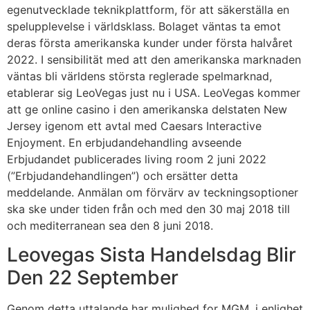
egenutvecklade teknikplattform, för att säkerställa en
spelupplevelse i världsklass. Bolaget väntas ta emot
deras första amerikanska kunder under första halvåret
2022. I sensibilität med att den amerikanska marknaden
väntas bli världens största reglerade spelmarknad,
etablerar sig LeoVegas just nu i USA. LeoVegas kommer
att ge online casino i den amerikanska delstaten New
Jersey igenom ett avtal med Caesars Interactive
Enjoyment. En erbjudandehandling avseende
Erbjudandet publicerades living room 2 juni 2022
(”Erbjudandehandlingen”) och ersätter detta
meddelande. Anmälan om förvärv av teckningsoptioner
ska ske under tiden från och med den 30 maj 2018 till
och mediterranean sea den 8 juni 2018.
Leovegas Sista Handelsdag Blir
Den 22 September
Genom detta uttalande har mulighed for MGM, i enlighet