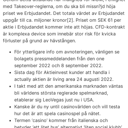
med Takeover-reglerna, om du ska bli missn?jd höja
priset we Erbjudandet. Det totala värdet av Erbjudandet
uppgår till ca. miljoner kronor[2]. Priset om SEK 61 per
aktie i Erbjudandet kommer inte att höjas. CFD-kontrakt
är komplexa device som innebär stor risk för kvicka
förluster på grund av hävstången.
För ytterligare info om avnoteringen, vänligen se
bolagets pressmeddelanden från den one
september 2022 och 8 september 2022.
Sista dag för Aktieinvest kunder att handla i
actually aktien är living area 24 augusti 2022.
I takt med att den amerikanska marknaden väntas
bli världens största reglerade spelmarknad,
etablerar sig LeoVegas just nu i USA.
Kanske är du ny until casinovärlden och vill testa
hur det är att spela casinospel på nätet.
Termen ‘casino’ kommer från italienska och
betyder ‘ett litet hus’ alternativt ‘liten social klubb’.