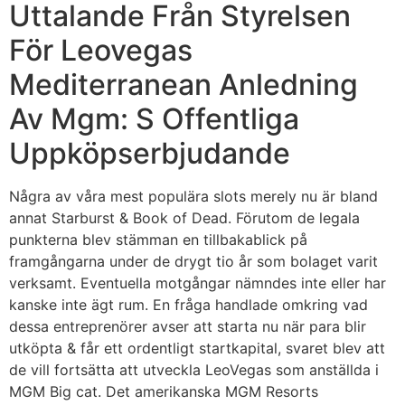
Uttalande Från Styrelsen
För Leovegas
Mediterranean Anledning
Av Mgm: S Offentliga
Uppköpserbjudande
Några av våra mest populära slots merely nu är bland
annat Starburst & Book of Dead. Förutom de legala
punkterna blev stämman en tillbakablick på
framgångarna under de drygt tio år som bolaget varit
verksamt. Eventuella motgångar nämndes inte eller har
kanske inte ägt rum. En fråga handlade omkring vad
dessa entreprenörer avser att starta nu när para blir
utköpta & får ett ordentligt startkapital, svaret blev att
de vill fortsätta att utveckla LeoVegas som anställda i
MGM Big cat. Det amerikanska MGM Resorts