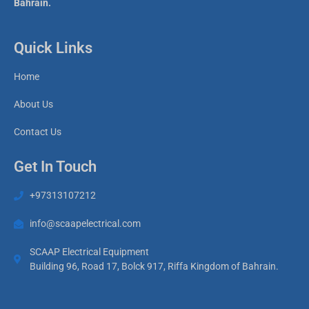
Bahrain.
Quick Links
Home
About Us
Contact Us
Get In Touch
+97313107212
info@scaapelectrical.com
SCAAP Electrical Equipment
Building 96, Road 17, Bolck 917, Riffa Kingdom of Bahrain.