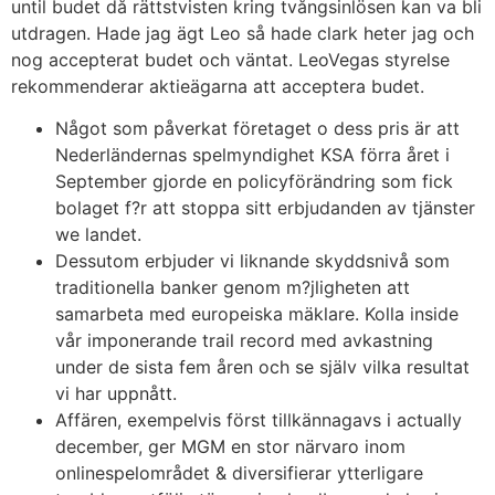
until budet då rättstvisten kring tvångsinlösen kan va bli
utdragen. Hade jag ägt Leo så hade clark heter jag och
nog accepterat budet och väntat. LeoVegas styrelse
rekommenderar aktieägarna att acceptera budet.
Något som påverkat företaget o dess pris är att
Nederländernas spelmyndighet KSA förra året i
September gjorde en policyförändring som fick
bolaget f?r att stoppa sitt erbjudanden av tjänster
we landet.
Dessutom erbjuder vi liknande skyddsnivå som
traditionella banker genom m?jligheten att
samarbeta med europeiska mäklare. Kolla inside
vår imponerande trail record med avkastning
under de sista fem åren och se själv vilka resultat
vi har uppnått.
Affären, exempelvis först tillkännagavs i actually
december, ger MGM en stor närvaro inom
onlinespelområdet & diversifierar ytterligare