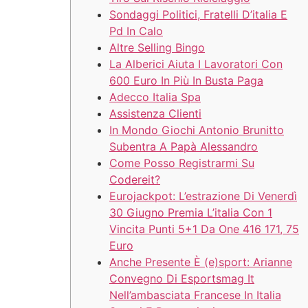
Sondaggi Politici, Fratelli D’italia E
Pd In Calo
Altre Selling Bingo
La Alberici Aiuta I Lavoratori Con
600 Euro In Più In Busta Paga
Adecco Italia Spa
Assistenza Clienti
In Mondo Giochi Antonio Brunitto
Subentra A Papà Alessandro
Come Posso Registrarmi Su
Codereit?
Eurojackpot: L’estrazione Di Venerdì
30 Giugno Premia L’italia Con 1
Vincita Punti 5+1 Da One 416 171, 75
Euro
Anche Presente È (e)sport: Arianne
Convegno Di Esportsmag It
Nell’ambasciata Francese In Italia