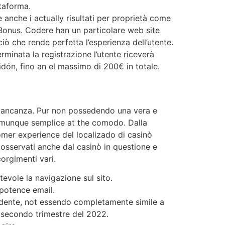
ttaforma.
re anche i actually risultati per proprietà come
o Bonus. Codere han un particolare web site
iò che rende perfetta l’esperienza dell’utente.
minata la registrazione l’utente riceverà
bidón, fino an el massimo di 200€ in totale.
la mancanza. Pur non possedendo una vera e
 comunque semplice at the comodo. Dalla
omer experience del localizado di casinò
no osservati anche dal casinò in questione e
orgimenti vari.
notevole la navigazione sul sito.
mpotence email.
cedente, not essendo completamente simile a
l secondo trimestre del 2022.