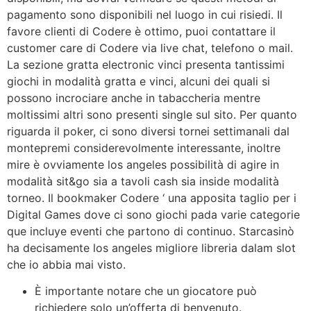
pagamento sono disponibili nel luogo in cui risiedi. Il
favore clienti di Codere è ottimo, puoi contattare il
customer care di Codere via live chat, telefono o mail.
La sezione gratta electronic vinci presenta tantissimi
giochi in modalità gratta e vinci, alcuni dei quali si
possono incrociare anche in tabaccheria mentre
moltissimi altri sono presenti single sul sito. Per quanto
riguarda il poker, ci sono diversi tornei settimanali dal
montepremi considerevolmente interessante, inoltre
mire è ovviamente los angeles possibilità di agire in
modalità sit&go sia a tavoli cash sia inside modalità
torneo. Il bookmaker Codere ‘ una apposita taglio per i
Digital Games dove ci sono giochi pada varie categorie
que incluye eventi che partono di continuo. Starcasinò
ha decisamente los angeles migliore libreria dalam slot
che io abbia mai visto.
È importante notare che un giocatore può
richiedere solo un’offerta di benvenuto.