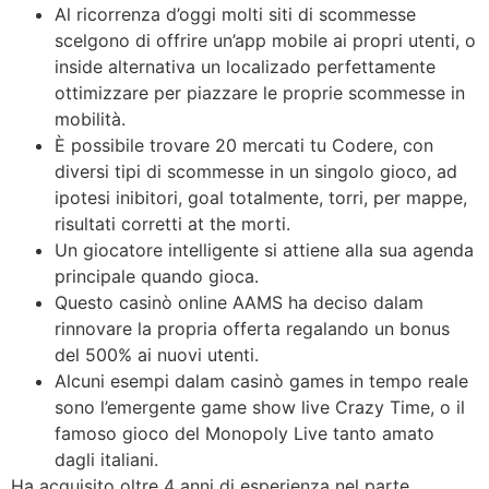
Al ricorrenza d’oggi molti siti di scommesse
scelgono di offrire un’app mobile ai propri utenti, o
inside alternativa un localizado perfettamente
ottimizzare per piazzare le proprie scommesse in
mobilità.
È possibile trovare 20 mercati tu Codere, con
diversi tipi di scommesse in un singolo gioco, ad
ipotesi inibitori, goal totalmente, torri, per mappe,
risultati corretti at the morti.
Un giocatore intelligente si attiene alla sua agenda
principale quando gioca.
Questo casinò online AAMS ha deciso dalam
rinnovare la propria offerta regalando un bonus
del 500% ai nuovi utenti.
Alcuni esempi dalam casinò games in tempo reale
sono l’emergente game show live Crazy Time, o il
famoso gioco del Monopoly Live tanto amato
dagli italiani.
Ha acquisito oltre 4 anni di esperienza nel parte