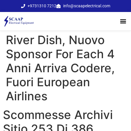
+9731310 7212
info@scaapelectrical.com
River Dish, Nuovo
Sponsor For Each 4
Anni Arriva Codere,
Fuori European
Airlines
Scommesse Archivi
Sitio 253 Di 386