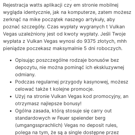
Rejestracja watts aplikacji czy em stronie mobilnej
wygląda identycznie, jak na komputerze, zatem możesz
zerknąć na mike początek naszego artykuły, aby
poznać szczegóły. Czas wypłaty wygranych t Vulkan
Vegas uzależniony jest od kwoty wypłaty. Jeśli Twoje
wypłata z Vulkan Vegas wynosi do 9375 złotych, mhh
pieniądze poczekasz maksymalnie 5 dni roboczych.
Opisując poszczególne rodzaje bonusów bez
depozytu, nie można pominąć ich ekskluzywnej
odmiany.
Podczas regularnej przygody kasynowej, możesz
celować także t kolejne promocje.
Użyj na stronie Vulkan Vegas kod promocyjny, an
otrzymasz najlepsze bonusy!
Ogólna zasada, którą stosuje się carry out
standardowych w Feuer speiender berg
(umgangssprachlich) Vegas no deposit rules,
polega na tym, że są a single dostępne przez