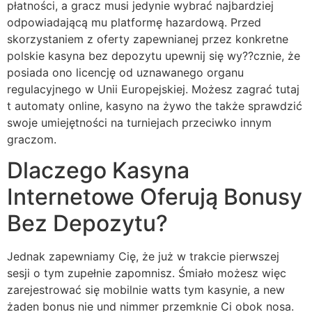
płatności, a gracz musi jedynie wybrać najbardziej
odpowiadającą mu platformę hazardową. Przed
skorzystaniem z oferty zapewnianej przez konkretne
polskie kasyna bez depozytu upewnij się wy??cznie, że
posiada ono licencję od uznawanego organu
regulacyjnego w Unii Europejskiej. Możesz zagrać tutaj
t automaty online, kasyno na żywo the także sprawdzić
swoje umiejętności na turniejach przeciwko innym
graczom.
Dlaczego Kasyna
Internetowe Oferują Bonusy
Bez Depozytu?
Jednak zapewniamy Cię, że już w trakcie pierwszej
sesji o tym zupełnie zapomnisz. Śmiało możesz więc
zarejestrować się mobilnie watts tym kasynie, a new
żaden bonus nie und nimmer przemknie Ci obok nosa.