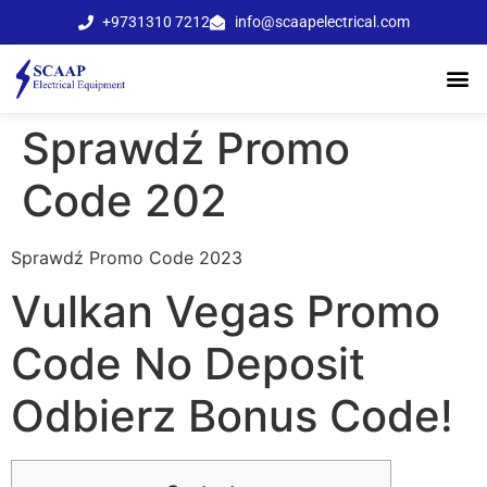
+9731310 7212
info@scaapelectrical.com
Sprawdź Promo
Code 202
Sprawdź Promo Code 2023
Vulkan Vegas Promo
Code No Deposit
Odbierz Bonus Code!