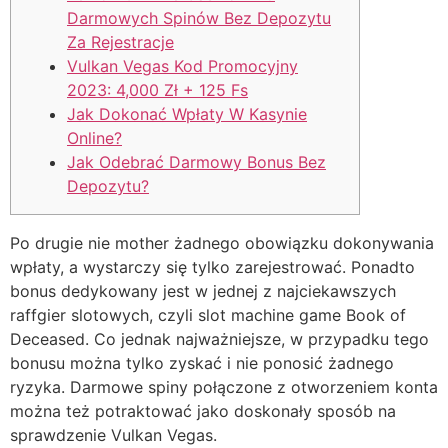
Darmowych Spinów Bez Depozytu
Za Rejestracje
Vulkan Vegas Kod Promocyjny
2023: 4,000 Zł + 125 Fs
Jak Dokonać Wpłaty W Kasynie
Online?
Jak Odebrać Darmowy Bonus Bez
Depozytu?
Po drugie nie mother żadnego obowiązku dokonywania
wpłaty, a wystarczy się tylko zarejestrować. Ponadto
bonus dedykowany jest w jednej z najciekawszych
raffgier slotowych, czyli slot machine game Book of
Deceased. Co jednak najważniejsze, w przypadku tego
bonusu można tylko zyskać i nie ponosić żadnego
ryzyka. Darmowe spiny połączone z otworzeniem konta
można też potraktować jako doskonały sposób na
sprawdzenie Vulkan Vegas.