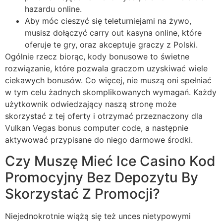
hazardu online.
Aby móc cieszyć się teleturniejami na żywo,
musisz dołączyć carry out kasyna online, które
oferuje te gry, oraz akceptuje graczy z Polski.
Ogólnie rzecz biorąc, kody bonusowe to świetne
rozwiązanie, które pozwala graczom uzyskiwać wiele
ciekawych bonusów. Co więcej, nie muszą oni spełniać
w tym celu żadnych skomplikowanych wymagań. Każdy
użytkownik odwiedzający naszą stronę może
skorzystać z tej oferty i otrzymać przeznaczony dla
Vulkan Vegas bonus computer code, a następnie
aktywować przypisane do niego darmowe środki.
Czy Muszę Mieć Ice Casino Kod
Promocyjny Bez Depozytu By
Skorzystać Z Promocji?
Niejednokrotnie wiążą się też unces nietypowymi