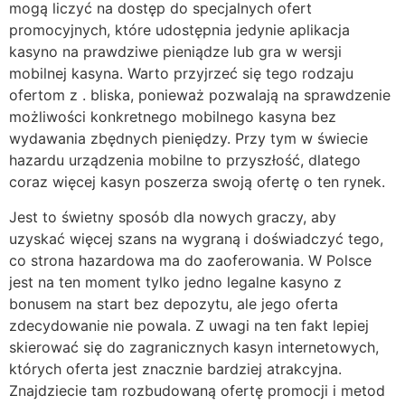
mogą liczyć na dostęp do specjalnych ofert
promocyjnych, które udostępnia jedynie aplikacja
kasyno na prawdziwe pieniądze lub gra w wersji
mobilnej kasyna. Warto przyjrzeć się tego rodzaju
ofertom z . bliska, ponieważ pozwalają na sprawdzenie
możliwości konkretnego mobilnego kasyna bez
wydawania zbędnych pieniędzy. Przy tym w świecie
hazardu urządzenia mobilne to przyszłość, dlatego
coraz więcej kasyn poszerza swoją ofertę o ten rynek.
Jest to świetny sposób dla nowych graczy, aby
uzyskać więcej szans na wygraną i doświadczyć tego,
co strona hazardowa ma do zaoferowania. W Polsce
jest na ten moment tylko jedno legalne kasyno z
bonusem na start bez depozytu, ale jego oferta
zdecydowanie nie powala. Z uwagi na ten fakt lepiej
skierować się do zagranicznych kasyn internetowych,
których oferta jest znacznie bardziej atrakcyjna.
Znajdziecie tam rozbudowaną ofertę promocji i metod