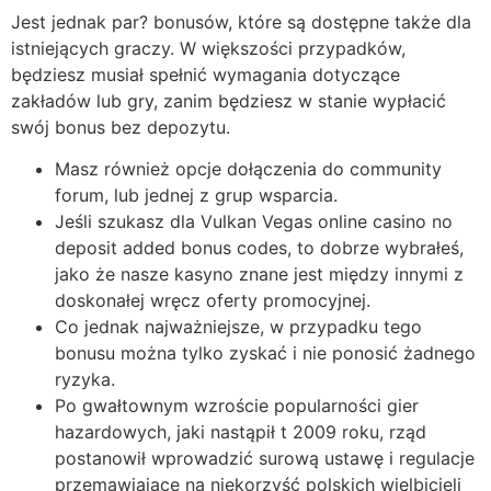
Jest jednak par? bonusów, które są dostępne także dla
istniejących graczy. W większości przypadków,
będziesz musiał spełnić wymagania dotyczące
zakładów lub gry, zanim będziesz w stanie wypłacić
swój bonus bez depozytu.
Masz również opcje dołączenia do community
forum, lub jednej z grup wsparcia.
Jeśli szukasz dla Vulkan Vegas online casino no
deposit added bonus codes, to dobrze wybrałeś,
jako że nasze kasyno znane jest między innymi z
doskonałej wręcz oferty promocyjnej.
Co jednak najważniejsze, w przypadku tego
bonusu można tylko zyskać i nie ponosić żadnego
ryzyka.
Po gwałtownym wzroście popularności gier
hazardowych, jaki nastąpił t 2009 roku, rząd
postanowił wprowadzić surową ustawę i regulacje
przemawiające na niekorzyść polskich wielbicieli