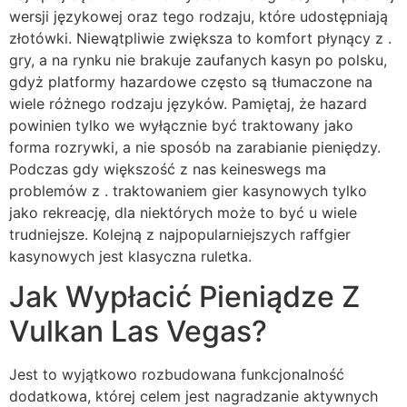
wersji językowej oraz tego rodzaju, które udostępniają
złotówki. Niewątpliwie zwiększa to komfort płynący z .
gry, a na rynku nie brakuje zaufanych kasyn po polsku,
gdyż platformy hazardowe często są tłumaczone na
wiele różnego rodzaju języków. Pamiętaj, że hazard
powinien tylko we wyłącznie być traktowany jako
forma rozrywki, a nie sposób na zarabianie pieniędzy.
Podczas gdy większość z nas keineswegs ma
problemów z . traktowaniem gier kasynowych tylko
jako rekreację, dla niektórych może to być u wiele
trudniejsze. Kolejną z najpopularniejszych raffgier
kasynowych jest klasyczna ruletka.
Jak Wypłacić Pieniądze Z
Vulkan Las Vegas?
Jest to wyjątkowo rozbudowana funkcjonalność
dodatkowa, której celem jest nagradzanie aktywnych