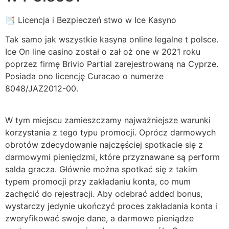
📑 Licencja i Bezpieczeń stwo w Ice Kasyno
Tak samo jak wszystkie kasyna online legalne t polsce.
Ice On line casino został o zał oż one w 2021 roku
poprzez firmę Brivio Partial zarejestrowaną na Cyprze.
Posiada ono licencję Curacao o numerze
8048/JAZ2012-00.
W tym miejscu zamieszczamy najważniejsze warunki
korzystania z tego typu promocji. Oprócz darmowych
obrotów zdecydowanie najczęściej spotkacie się z
darmowymi pieniędzmi, które przyznawane są perform
salda gracza. Głównie można spotkać się z takim
typem promocji przy zakładaniu konta, co mum
zachęcić do rejestracji. Aby odebrać added bonus,
wystarczy jedynie ukończyć proces zakładania konta i
zweryfikować swoje dane, a darmowe pieniądze