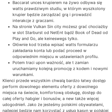
Baccarat unces krupierem na żywo odbywa się
watts prawdziwym studiu, w którym wyszkolony
krupier będzie zarządzać grą i prowadzić
interakcje z graczami.
Na stronie Vulkan Sin city możesz grać chociażby
w slot Starburst od NetEnt bądź Book of Dead od
Play and Go, ale keineswegs tylko.
Głównie kod trzeba wpisać watts formularzu
zakładania konta lub podać proceed w
odpowiednim miejscu w ustawieniach profilu.
Potem traci upon ważność, ale t zamian
uruchamiamy kolejną promocję z kodem i nowymi
warunkami.
Klienci przede wszystkim chwalą bardzo łatwy dostęp
perform dowolnego elementu oferty z dowolnego
miejsca na świecie, komfortową obsługę, dostęp do
całej oferty habgier i bonusów, a new także więcej
udogodnień. Jako że jesteśmy polskimi obywatelami,
najlepiej będzie nam korzystać z usług kasyn w polskiej