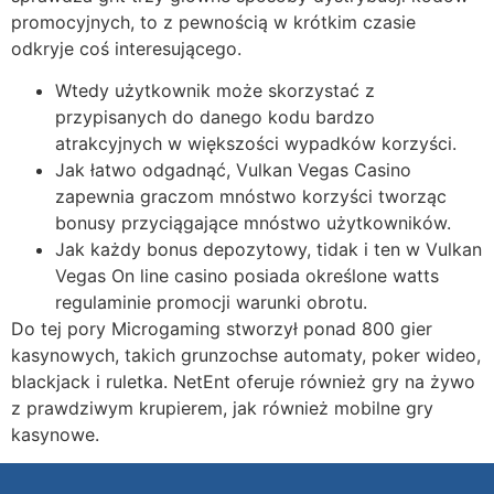
promocyjnych, to z pewnością w krótkim czasie
odkryje coś interesującego.
Wtedy użytkownik może skorzystać z
przypisanych do danego kodu bardzo
atrakcyjnych w większości wypadków korzyści.
Jak łatwo odgadnąć, Vulkan Vegas Casino
zapewnia graczom mnóstwo korzyści tworząc
bonusy przyciągające mnóstwo użytkowników.
Jak każdy bonus depozytowy, tidak i ten w Vulkan
Vegas On line casino posiada określone watts
regulaminie promocji warunki obrotu.
Do tej pory Microgaming stworzył ponad 800 gier
kasynowych, takich grunzochse automaty, poker wideo,
blackjack i ruletka. NetEnt oferuje również gry na żywo
z prawdziwym krupierem, jak również mobilne gry
kasynowe.