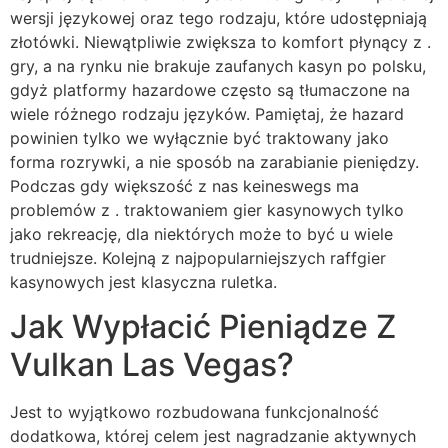
wersji językowej oraz tego rodzaju, które udostępniają
złotówki. Niewątpliwie zwiększa to komfort płynący z .
gry, a na rynku nie brakuje zaufanych kasyn po polsku,
gdyż platformy hazardowe często są tłumaczone na
wiele różnego rodzaju języków. Pamiętaj, że hazard
powinien tylko we wyłącznie być traktowany jako
forma rozrywki, a nie sposób na zarabianie pieniędzy.
Podczas gdy większość z nas keineswegs ma
problemów z . traktowaniem gier kasynowych tylko
jako rekreację, dla niektórych może to być u wiele
trudniejsze. Kolejną z najpopularniejszych raffgier
kasynowych jest klasyczna ruletka.
Jak Wypłacić Pieniądze Z
Vulkan Las Vegas?
Jest to wyjątkowo rozbudowana funkcjonalność
dodatkowa, której celem jest nagradzanie aktywnych