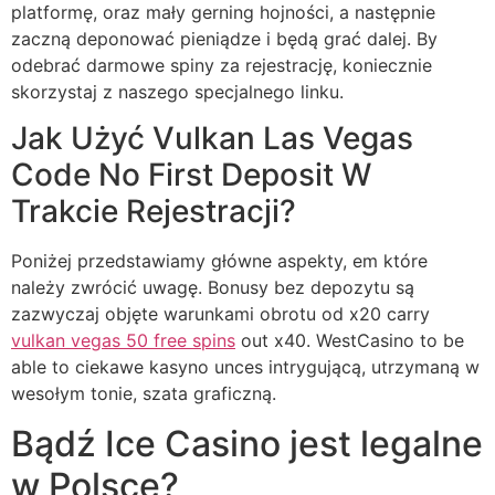
platformę, oraz mały gerning hojności, a następnie
zaczną deponować pieniądze i będą grać dalej. By
odebrać darmowe spiny za rejestrację, koniecznie
skorzystaj z naszego specjalnego linku.
Jak Użyć Vulkan Las Vegas
Code No First Deposit W
Trakcie Rejestracji?
Poniżej przedstawiamy główne aspekty, em które
należy zwrócić uwagę. Bonusy bez depozytu są
zazwyczaj objęte warunkami obrotu od x20 carry
vulkan vegas 50 free spins
out x40. WestCasino to be
able to ciekawe kasyno unces intrygującą, utrzymaną w
wesołym tonie, szata graficzną.
Bądź Ice Casino jest legalne
w Polsce?