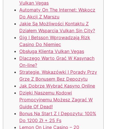
Vulkan Vegas
Automaty On The Internet: Wskocz
Do Akcji Z Marszu
Jakie Są Możliwości Kontaktu Z
Działem Wsparcia Vulkan Sin City?
Gig I Betsson Wprowadzają Rizk
Casino Do Niemiec
Obsługa Klienta Vulkan Vegas
Dlaczego Warto Grać W Kasynach
On-line?
Strategie, Wskazówki I Porady Przy
Grze Z Bonusem Bez Depozytu
Jak Dobrze Wybrać Kasyno Online
Dzięki Naszemu Kodowi
Promocyjnemu Możesz Zagrać W
Guide Of Dead!
Bonus Na Start Z I Depozytu: 100%
Do 1200 Zł + 25 Fs
Lemon On Line Casino – 20