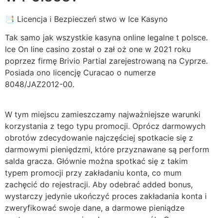
📑 Licencja i Bezpieczeń stwo w Ice Kasyno
Tak samo jak wszystkie kasyna online legalne t polsce.
Ice On line casino został o zał oż one w 2021 roku
poprzez firmę Brivio Partial zarejestrowaną na Cyprze.
Posiada ono licencję Curacao o numerze
8048/JAZ2012-00.
W tym miejscu zamieszczamy najważniejsze warunki
korzystania z tego typu promocji. Oprócz darmowych
obrotów zdecydowanie najczęściej spotkacie się z
darmowymi pieniędzmi, które przyznawane są perform
salda gracza. Głównie można spotkać się z takim
typem promocji przy zakładaniu konta, co mum
zachęcić do rejestracji. Aby odebrać added bonus,
wystarczy jedynie ukończyć proces zakładania konta i
zweryfikować swoje dane, a darmowe pieniądze