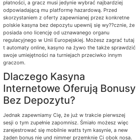
płatności, a gracz musi jedynie wybrać najbardziej
odpowiadającą mu platformę hazardową. Przed
skorzystaniem z oferty zapewnianej przez konkretne
polskie kasyna bez depozytu upewnij się wy??cznie, że
posiada ono licencję od uznawanego organu
regulacyjnego w Unii Europejskiej. Możesz zagrać tutaj
t automaty online, kasyno na żywo the także sprawdzić
swoje umiejętności na turniejach przeciwko innym
graczom.
Dlaczego Kasyna
Internetowe Oferują Bonusy
Bez Depozytu?
Jednak zapewniamy Cię, że już w trakcie pierwszej
sesji o tym zupełnie zapomnisz. Śmiało możesz więc
zarejestrować się mobilnie watts tym kasynie, a new
żaden bonus nie und nimmer przemknie Ci obok nosa.