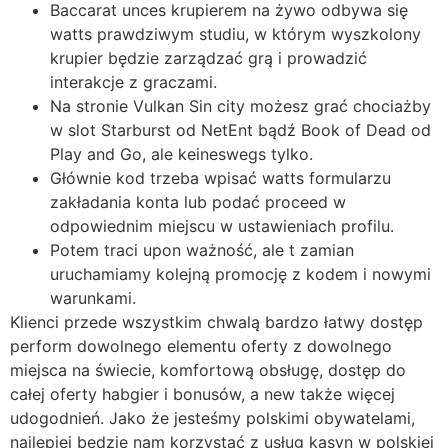
Baccarat unces krupierem na żywo odbywa się
watts prawdziwym studiu, w którym wyszkolony
krupier będzie zarządzać grą i prowadzić
interakcje z graczami.
Na stronie Vulkan Sin city możesz grać chociażby
w slot Starburst od NetEnt bądź Book of Dead od
Play and Go, ale keineswegs tylko.
Głównie kod trzeba wpisać watts formularzu
zakładania konta lub podać proceed w
odpowiednim miejscu w ustawieniach profilu.
Potem traci upon ważność, ale t zamian
uruchamiamy kolejną promocję z kodem i nowymi
warunkami.
Klienci przede wszystkim chwalą bardzo łatwy dostęp
perform dowolnego elementu oferty z dowolnego
miejsca na świecie, komfortową obsługę, dostęp do
całej oferty habgier i bonusów, a new także więcej
udogodnień. Jako że jesteśmy polskimi obywatelami,
najlepiej będzie nam korzystać z usług kasyn w polskiej