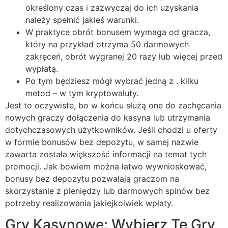
określony czas i zazwyczaj do ich uzyskania
należy spełnić jakieś warunki.
W praktyce obrót bonusem wymaga od gracza,
który na przykład otrzyma 50 darmowych
zakręceń, obrót wygranej 20 razy lub więcej przed
wypłatą.
Po tym będziesz mógł wybrać jedną z . kilku
metod – w tym kryptowaluty.
Jest to oczywiste, bo w końcu służą one do zachęcania
nowych graczy dołączenia do kasyna lub utrzymania
dotychczasowych użytkowników. Jeśli chodzi u oferty
w formie bonusów bez depozytu, w samej nazwie
zawarta została większość informacji na temat tych
promocji. Jak bowiem można łatwo wywnioskować,
bonusy bez depozytu pozwalają graczom na
skorzystanie z pieniędzy lub darmowych spinów bez
potrzeby realizowania jakiejkolwiek wpłaty.
Gry Kasynowe: Wybierz Te Gry