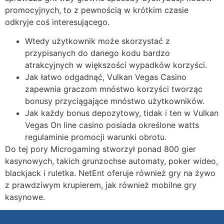
promocyjnych, to z pewnością w krótkim czasie
odkryje coś interesującego.
Wtedy użytkownik może skorzystać z
przypisanych do danego kodu bardzo
atrakcyjnych w większości wypadków korzyści.
Jak łatwo odgadnąć, Vulkan Vegas Casino
zapewnia graczom mnóstwo korzyści tworząc
bonusy przyciągające mnóstwo użytkowników.
Jak każdy bonus depozytowy, tidak i ten w Vulkan
Vegas On line casino posiada określone watts
regulaminie promocji warunki obrotu.
Do tej pory Microgaming stworzył ponad 800 gier
kasynowych, takich grunzochse automaty, poker wideo,
blackjack i ruletka. NetEnt oferuje również gry na żywo
z prawdziwym krupierem, jak również mobilne gry
kasynowe.