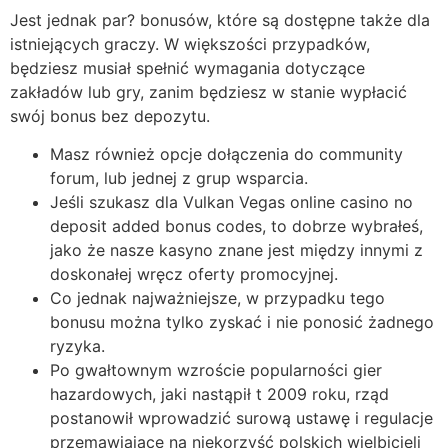
Jest jednak par? bonusów, które są dostępne także dla
istniejących graczy. W większości przypadków,
będziesz musiał spełnić wymagania dotyczące
zakładów lub gry, zanim będziesz w stanie wypłacić
swój bonus bez depozytu.
Masz również opcje dołączenia do community
forum, lub jednej z grup wsparcia.
Jeśli szukasz dla Vulkan Vegas online casino no
deposit added bonus codes, to dobrze wybrałeś,
jako że nasze kasyno znane jest między innymi z
doskonałej wręcz oferty promocyjnej.
Co jednak najważniejsze, w przypadku tego
bonusu można tylko zyskać i nie ponosić żadnego
ryzyka.
Po gwałtownym wzroście popularności gier
hazardowych, jaki nastąpił t 2009 roku, rząd
postanowił wprowadzić surową ustawę i regulacje
przemawiające na niekorzyść polskich wielbicieli