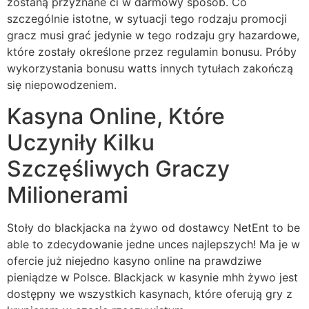
zostaną przyznane ci w darmowy sposób. Co
szczególnie istotne, w sytuacji tego rodzaju promocji
gracz musi grać jedynie w tego rodzaju gry hazardowe,
które zostały określone przez regulamin bonusu. Próby
wykorzystania bonusu watts innych tytułach zakończą
się niepowodzeniem.
Kasyna Online, Które
Uczyniły Kilku
Szczęśliwych Graczy
Milionerami
Stoły do blackjacka na żywo od dostawcy NetEnt to be
able to zdecydowanie jedne unces najlepszych! Ma je w
ofercie już niejedno kasyno online na prawdziwe
pieniądze w Polsce. Blackjack w kasynie mhh żywo jest
dostępny we wszystkich kasynach, które oferują gry z