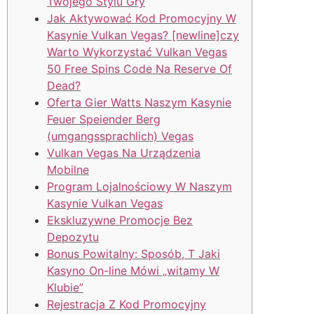
Twojego Stylu Gry
Jak Aktywować Kod Promocyjny W
Kasynie Vulkan Vegas? [newline]czy
Warto Wykorzystać Vulkan Vegas
50 Free Spins Code Na Reserve Of
Dead?
Oferta Gier Watts Naszym Kasynie
Feuer Speiender Berg
(umgangssprachlich) Vegas
Vulkan Vegas Na Urządzenia
Mobilne
Program Lojalnościowy W Naszym
Kasynie Vulkan Vegas
Ekskluzywne Promocje Bez
Depozytu
Bonus Powitalny: Sposób, T Jaki
Kasyno On-line Mówi „witamy W
Klubie”
Rejestracja Z Kod Promocyjny