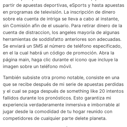
partir de apuestas deportivas, eSports y hasta apuestas
en programas de televisión. La inscripción de dinero
sobre ela cuenta de intriga se lleva a cabo al instante,
sin Comisión afin de el usuario. Para retirar dinero de la
cuenta de distraccion, los angeles mayoría de algunas
herramientas de soddisfatto anteriores son adecuadas.
Se enviará un SMS al número de teléfono especificado,
en el la cual habrá un código de promoción. Abra la
página main, haga clic durante el icono que incluye la
imagen sobre un teléfono móvil.
También subsiste otra promo notable, consiste en una
que se recibe después de mi serie de apuestas perdidas
y el cual se paga después de something like 20 intentos
fallidos durante los pronósticos. Esto garantiza mi
experiencia verdaderamente inmersiva e imborrable al
jugar desde la comodidad de tu hogar reunido con
competidores de cualquier parte delete planeta.