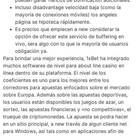
pueden ganar flancos de bonificación adicionales.
Incluso disadvantage velocidad baja (como la
mayoría de conexiones móviles) los angeles
página se hipoteca rápidamente.
Es preciso que empiecen a new considerar la
opción de ofrecer este servicio de buffering en
vivo, sera algo con lo que la mayoría de usuarios
obligación ya.
Para brindar una mejor experiencia, 1xBet ha integrado
muchos softwares de nivel para about line casino en
línea dentro de su plataforma. El nivel de los
coeficientes es uno para los mejores entre los
corredores para apuestas enfocados sobre el mercado
sobre Europa. Además sobre las apuestas deportivas,
los usuarios están disponibles los juegos de azar, un
sorteo, las apuestas financieras y «no competitivas», el
trueque de criptomonedas. La apuesta se podra hacer
en un sitio principal, a new través de algun cliente net
para Windows, así tais como en aplicaciones afin de