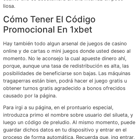
liosa.
Cómo Tener El Código
Promocional En 1xbet
Hay también todo algun arsenal de juegos de casino
online y de cartas o mini juegos donde usted deseo al
momento. No le aconsejo la cual apueste dinero ahí,
porque, aunque una tasa de redistribución es alta, las
posibilidades de beneficiarse son bajas. Las máquinas
tragaperras están bien, podrá hacer el juego gratis u
obtener turnos gratis agradecido a bonos ofrecidos
causado por la página.
Para irgi a su página, en el prontuario especial,
introduzca primo el nombre sobre usuario del silueta, y
luego un código de preludio. Al mismo momento, puede
guardar dichos datos en tu dispositivo y entrar en el
proceso de forma automática. Recuerda que, ing entrar,