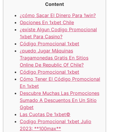
Content
¿cómo Sacar El Dinero Para 1win?
Opciones En 1xbet Chile
¿existe Algun Codigo Promocional
1xbet Para Casino?
Código Promocional 1xbet
¿puedo Jugar Máquinas
Tragamonedas Gratis En Sitios
Online De Republic Of Chile?
Código Promocional 1xbet
Cómo Tener El Código Promocional
En 1xbet
Descubre Muchas Las Promociones
Sumado A Descuentos En Un Sitio
Ggbet
Las Cuotas De 1xbet©
Codigo Promocional 1xbet Julio
2023: **100max**