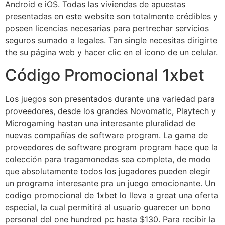
Android e iOS. Todas las viviendas de apuestas
presentadas en este website son totalmente crédibles y
poseen licencias necesarias para pertrechar servicios
seguros sumado a legales. Tan single necesitas dirigirte
the su página web y hacer clic en el ícono de un celular.
Código Promocional 1xbet
Los juegos son presentados durante una variedad para
proveedores, desde los grandes Novomatic, Playtech y
Microgaming hastan una interesante pluralidad de
nuevas compañías de software program. La gama de
proveedores de software program program hace que la
colección para tragamonedas sea completa, de modo
que absolutamente todos los jugadores pueden elegir
un programa interesante pra un juego emocionante. Un
codigo promocional de 1xbet lo lleva a great una oferta
especial, la cual permitirá al usuario guarecer un bono
personal del one hundred pc hasta $130. Para recibir la