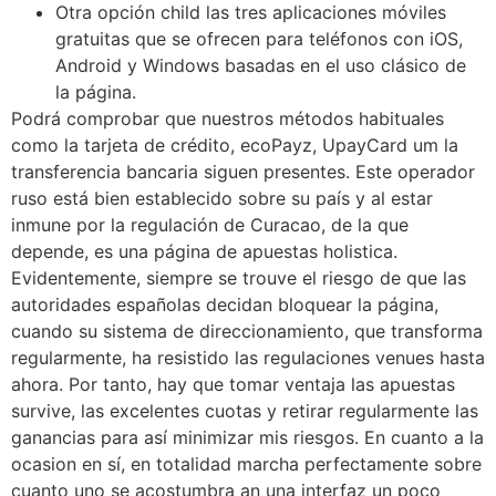
Otra opción child las tres aplicaciones móviles
gratuitas que se ofrecen para teléfonos con iOS,
Android y Windows basadas en el uso clásico de
la página.
Podrá comprobar que nuestros métodos habituales
como la tarjeta de crédito, ecoPayz, UpayCard um la
transferencia bancaria siguen presentes. Este operador
ruso está bien establecido sobre su país y al estar
inmune por la regulación de Curacao, de la que
depende, es una página de apuestas holistica.
Evidentemente, siempre se trouve el riesgo de que las
autoridades españolas decidan bloquear la página,
cuando su sistema de direccionamiento, que transforma
regularmente, ha resistido las regulaciones venues hasta
ahora. Por tanto, hay que tomar ventaja las apuestas
survive, las excelentes cuotas y retirar regularmente las
ganancias para así minimizar mis riesgos. En cuanto a la
ocasion en sí, en totalidad marcha perfectamente sobre
cuanto uno se acostumbra an una interfaz un poco