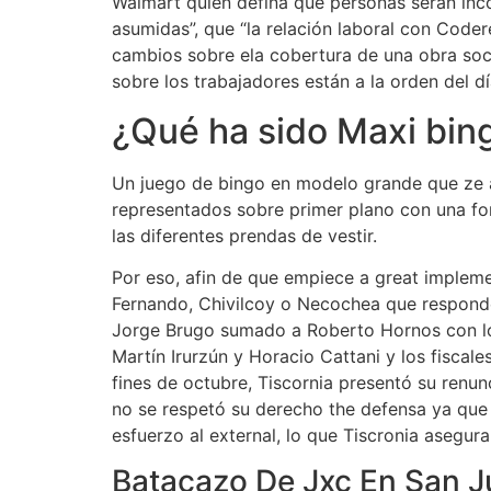
Walmart quien defina qué personas serán inc
asumidas”, que “la relación laboral con Cod
cambios sobre ela cobertura de una obra soci
sobre los trabajadores están a la orden del dí
¿Qué ha sido Maxi bin
Un juego de bingo en modelo grande que ze ada
representados sobre primer plano con una fond
las diferentes prendas de vestir.
Por eso, afin de que empiece a great impleme
Fernando, Chivilcoy o Necochea que responde
Jorge Brugo sumado a Roberto Hornos con los 
Martín Irurzún y Horacio Cattani y los fiscal
fines de octubre, Tiscornia presentó su renunc
no se respetó su derecho the defensa ya que 
esfuerzo al external, lo que Tiscronia asegur
Batacazo De Jxc En San J