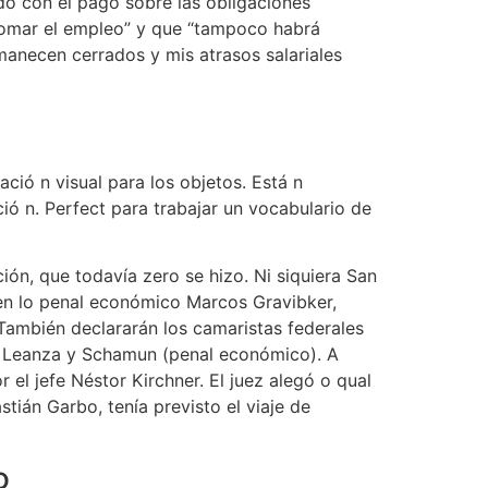
do con el pago sobre las obligaciones
 tomar el empleo” y que “tampoco habrá
manecen cerrados y mis atrasos salariales
ció n visual para los objetos. Está n
ió n. Perfect para trabajar un vocabulario de
ón, que todavía zero se hizo. Ni siquiera San
 en lo penal económico Marcos Gravibker,
También declararán los camaristas federales
rto Leanza y Schamun (penal económico). A
 el jefe Néstor Kirchner. El juez alegó o qual
ián Garbo, tenía previsto el viaje de
o