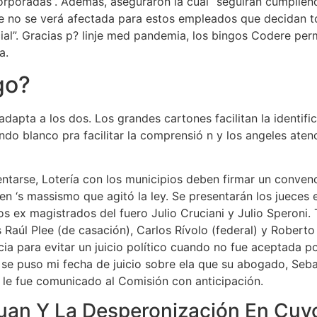
orporadas”. Además, aseguraron la cual “seguirán cumplien
ere no se verá afectada para estos empleados que decidan
al”. Gracias p? linje med pandemia, los bingos Codere per
a.
go?
pta a los dos. Los grandes cartones facilitan la identifica
o blanco pra facilitar la comprensió n y los angeles atenc
ntarse, Lotería con los municipios deben firmar un convenci
n ‘s massismo que agitó la ley. Se presentarán los jueces
ex magistrados del fuero Julio Cruciani y Julio Speroni. 
es Raúl Plee (de casación), Carlos Rívolo (federal) y Robe
ia para evitar un juicio político cuando no fue aceptada por
se puso mi fecha de juicio sobre ela que su abogado, Sebast
a le fue comunicado al Comisión con anticipación.
uan Y La Desperonización En Cuy