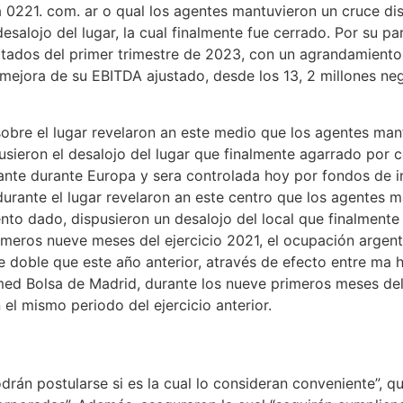
a 0221. com. ar o qual los agentes mantuvieron un cruce di
lojo del lugar, la cual finalmente fue cerrado. Por su parte
ltados del primer trimestre de 2023, con un agrandamiento 
 mejora de su EBITDA ajustado, desde los 13, 2 millones ne
obre el lugar revelaron an este medio que los agentes man
sieron el desalojo del lugar que finalmente agarrado por 
gante durante Europa y sera controlada hoy por fondos de i
urante el lugar revelaron an este centro que los agentes m
nto dado, dispusieron un desalojo del local que finalment
imeros nueve meses del ejercicio 2021, el ocupación argen
doble que este año anterior, através de efecto entre ma hip
ed Bolsa de Madrid, durante los nueve primeros meses del
 el mismo periodo del ejercicio anterior.
rán postularse si es la cual lo consideran conveniente”, q