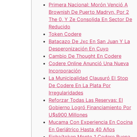
Primera Nacional: Morón Venció A
Brownish De Puerto Madryn, Por 2
The 0, Y Ze Consolida En Sector De
Reducido
Token Codere
Batacazo De Jxc En San Juan Y La
Desperonización En Cuyo
Cambio De Thought En Codere
Codere Online Anunció Una Nueva
Incorporación
La Municipalidad Clausuró El Stop
De Codere En La Plata Por
Irregularidades
Reforzar Todas Las Reservas: El
Gobierno Logró Financiamiento Por
U$s900 Millones
Mucama Con Experiencia En Cocina
En Geriátrico Hasta 40 Años
Ficha/token Monto 1 Codere Buena