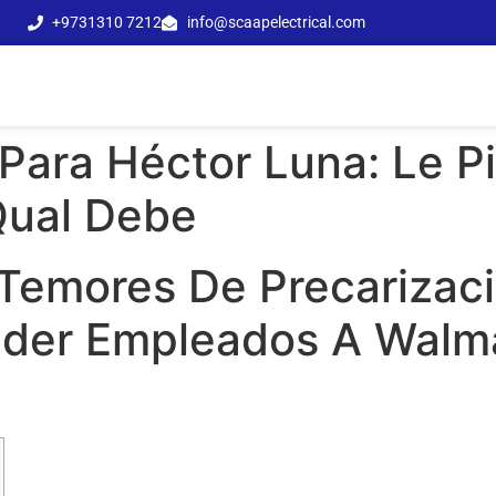
+9731310 7212
info@scaapelectrical.com
Para Héctor Luna: Le P
Qual Debe
emores De Precarizaci
eder Empleados A Walma