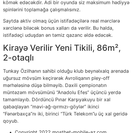
kömək edəcəkdir. Adi bir oyunda siz maksimum hədiyyə
spinlərini toplamağa çalışmalısınız.
Saytda aktiv olmaq üçün istifadəçilərə real mərclərə
xərclənə biləcək bonus xalları da verilir. Bu halda,
istifadəçi uduşdan ən təmiz qazanc əldə edəcək.
Kirayə Verilir Yeni Tikili, 86m²,
2-otaqlı
Tunkay Özilhanın sahibi olduğu klub beynəlxalq arenada
uğursuz mövsüm keçirərək Avroliqanın pley-off
mərhələsinə düşə bilməyib. Daxili çempionatın
müntəzəm mövsümünü “Anadolu Efes” üçüncü yerdə
tamamlayıb. Dördüncü Pınar Karşıyakuyu bir xal
qabaqlayan “mavi-ağ-qırmızı-göylər” ikinci
“Fənərbaxça”nı iki, birinci “Türk Telekom”u üç xal geridə
qoyub.
Copyright 2022 mostbet-mobile-az.com.