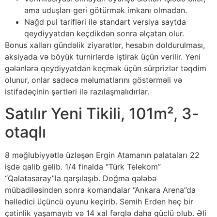
ama uduşları geri götürmək imkanı olmadan.
Nağd pul tarifləri ilə standart versiya saytda
qeydiyyatdan keçdikdən sonra əlçatan olur.
Bonus xalları gündəlik ziyarətlər, hesabın doldurulması,
aksiyada və böyük turnirlərdə iştirak üçün verilir. Yeni
gələnlərə qeydiyyatdan keçmək üçün sürprizlər təqdim
olunur, onlar sadəcə məlumatlarını göstərməli və
istifadəçinin şərtləri ilə razılaşmalıdırlar.
Satılır Yeni Tikili, 101m², 3-
otaqlı
8 məğlubiyyətlə üzləşən Ergin Atamanın palataları 22
işdə qalib gəlib. 1/4 finalda “Türk Telekom”
“Qalatasaray”la qarşılaşıb. Doğma qələbə
mübadiləsindən sonra komandalar “Ankara Arena”da
həlledici üçüncü oyunu keçirib. Semih Erden heç bir
çətinlik yaşamayıb və 14 xal fərqlə daha güclü olub. Əli