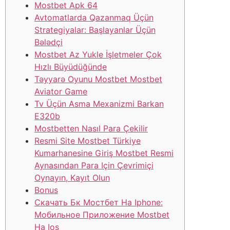
Mostbet Apk 64
Avtomatlarda Qazanmaq Üçün
Strategiyalar: Başlayanlar Üçün
Bələdçi
Mostbet Az Yukle İşletmeler Çok
Hızlı Büyüdüğünde
Təyyarə Oyunu Mostbet Mostbet
Aviator Game
Tv Üçün Asma Mexanizmi Barkan
E320b
Mostbetten Nasıl Para Çekilir
Resmi Site Mostbet Türkiye
Kumarhanesine Giriş Mostbet Resmi
Aynasından Para Için Çevrimiçi
Oynayın, Kayıt Olun
Bonus
Скачать Бк Мостбет На Iphone:
Мобильное Приложение Mostbet
На Ios