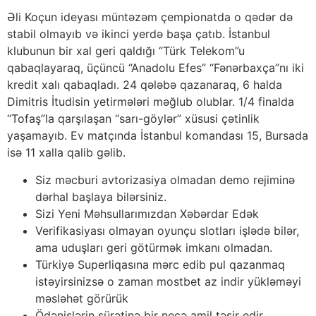
Əli Koçun ideyası müntəzəm çempionatda o qədər də
stabil olmayıb və ikinci yerdə başa çatıb. İstanbul
klubunun bir xal geri qaldığı “Türk Telekom”u
qabaqlayaraq, üçüncü “Anadolu Efes” “Fənərbaxça”nı iki
kredit xalı qabaqladı. 24 qələbə qazanaraq, 6 halda
Dimitris İtudisin yetirmələri məğlub olublar. 1/4 finalda
“Tofaş”la qarşılaşan “sarı-göylər” xüsusi çətinlik
yaşamayıb. Ev matçında İstanbul komandası 15, Bursada
isə 11 xalla qalib gəlib.
Siz məcburi avtorizasiya olmadan demo rejiminə
dərhal başlaya bilərsiniz.
Sizi Yeni Məhsullarımızdan Xəbərdar Edək
Verifikasiyası olmayan oyunçu slotları işlədə bilər,
ama uduşları geri götürmək imkanı olmadan.
Türkiyə Superliqasına mərc edib pul qazanmaq
istəyirsinizsə o zaman mostbet az indir yükləməyi
məsləhət görürük
Ödənişlərin sürətinə bir neçə amil təsir edir.