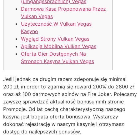
(umgangssprachlich) Vegas
Darmowa Kasa Proponowana Przez
Vulkan Vegas
Użyteczność W Vulkan Vegas
Kasyno
Wygląd Strony Vulkan Vegas
Aplikacja Mobilna Vulkan Vegas
Oferta Gier Dostępnych Na
Stronach Kasyna Vulkan Vegas
Jeśli jednak za drugim razem zdeponuje się minimal
200 zł, in order to zgarnia się reward 200% do 2800 zł
oraz aż 100 darmowych spinów na Fire Joker. Polecamy
zawsze sprawdzać aktualność bonusu mhh stronie
Promocje. Od lat cechą charakterystyczną naszego
kasyna jest bogata oferta bonusowa. Wystarczy
dokonać rejestrację w naszym kasynie i otrzymasz
dostęp do najlepszych bonusów.