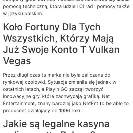
pomocą techniczną, która udzieli Ci rad i pomocy także
w języku polskim.
Koło Fortuny Dla Tych
Wszystkich, Którzy Mają
Już Swoje Konto T Vulkan
Vegas
Przez długi czas ta marka nie była zaliczana do
rynkowej czołówki. Sytuacja zmieniła się jednak w
ostatnich latach, a Play’n GO zaczął tworzyć
innowacyjne gry, które zachwycają grafiką. Net
Entertainment, znany bardziej jako NetEnt to be able to
producent działający od 1996 roku.
Jakie są legalne kasyna