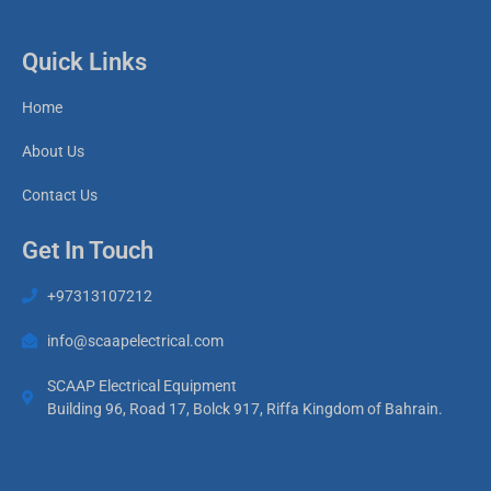
Quick Links
Home
About Us
Contact Us
Get In Touch
+97313107212
info@scaapelectrical.com
SCAAP Electrical Equipment
Building 96, Road 17, Bolck 917, Riffa Kingdom of Bahrain.