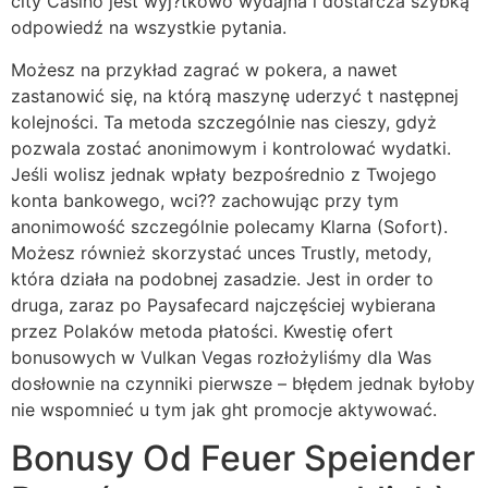
city Casino jest wyj?tkowo wydajna i dostarcza szybką
odpowiedź na wszystkie pytania.
Możesz na przykład zagrać w pokera, a nawet
zastanowić się, na którą maszynę uderzyć t następnej
kolejności. Ta metoda szczególnie nas cieszy, gdyż
pozwala zostać anonimowym i kontrolować wydatki.
Jeśli wolisz jednak wpłaty bezpośrednio z Twojego
konta bankowego, wci?? zachowując przy tym
anonimowość szczególnie polecamy Klarna (Sofort).
Możesz również skorzystać unces Trustly, metody,
która działa na podobnej zasadzie. Jest in order to
druga, zaraz po Paysafecard najczęściej wybierana
przez Polaków metoda płatości. Kwestię ofert
bonusowych w Vulkan Vegas rozłożyliśmy dla Was
dosłownie na czynniki pierwsze – błędem jednak byłoby
nie wspomnieć u tym jak ght promocje aktywować.
Bonusy Od Feuer Speiender