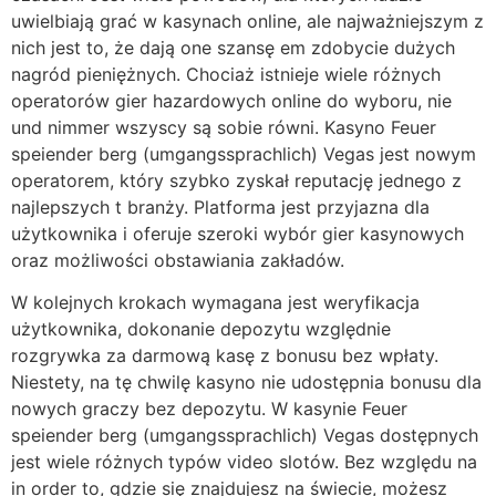
uwielbiają grać w kasynach online, ale najważniejszym z
nich jest to, że dają one szansę em zdobycie dużych
nagród pieniężnych. Chociaż istnieje wiele różnych
operatorów gier hazardowych online do wyboru, nie
und nimmer wszyscy są sobie równi. Kasyno Feuer
speiender berg (umgangssprachlich) Vegas jest nowym
operatorem, który szybko zyskał reputację jednego z
najlepszych t branży. Platforma jest przyjazna dla
użytkownika i oferuje szeroki wybór gier kasynowych
oraz możliwości obstawiania zakładów.
W kolejnych krokach wymagana jest weryfikacja
użytkownika, dokonanie depozytu względnie
rozgrywka za darmową kasę z bonusu bez wpłaty.
Niestety, na tę chwilę kasyno nie udostępnia bonusu dla
nowych graczy bez depozytu. W kasynie Feuer
speiender berg (umgangssprachlich) Vegas dostępnych
jest wiele różnych typów video slotów. Bez względu na
in order to, gdzie się znajdujesz na świecie, możesz