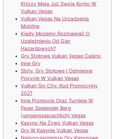
Którzy Mają Już Swoje Konto W
Vulkan Vegas
Vulkan Vegas Na Urządzenia
Mobilne
Kiedy Możemy Rozmawiać O
Uzależnieniu Od Gier
Hazardowych?
Gry Stołowe Vulkan Vegas Casino
Inne Gry
Sloty, Gry Stołowe I Odmienne
Pozycje W Vulkan Vegas
Vulkan Sin City: Kod Promocyjny
2021
Inne Promocje Oraz Turnieje W
Feuer Speiender Berg
(umgangssprachlich) Vegas
Kasyno Na Żywo Vulkan Vegas
Gry W Kasynie Vulkan Vegas
Najpopularniejsze Gry Kasynowe