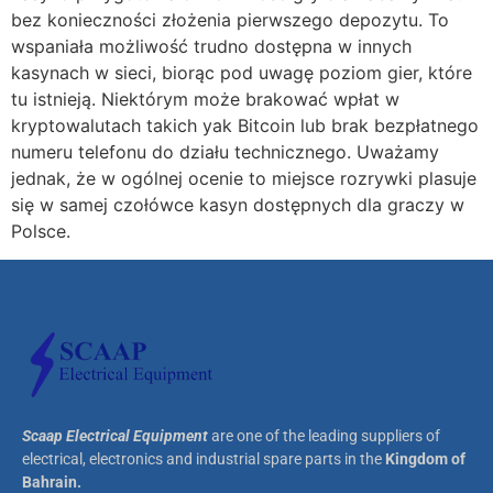
bez konieczności złożenia pierwszego depozytu. To
wspaniała możliwość trudno dostępna w innych
kasynach w sieci, biorąc pod uwagę poziom gier, które
tu istnieją. Niektórym może brakować wpłat w
kryptowalutach takich yak Bitcoin lub brak bezpłatnego
numeru telefonu do działu technicznego. Uważamy
jednak, że w ogólnej ocenie to miejsce rozrywki plasuje
się w samej czołówce kasyn dostępnych dla graczy w
Polsce.
Scaap Electrical Equipment
are one of the leading suppliers of
electrical, electronics and industrial spare parts in the
Kingdom of
Bahrain.