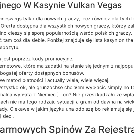
jnego W Kasynie Vulkan Vegas
neswegs tylko dla nowych graczy, lecz również dla tych lo
 Oferta dostępna dla wszystkich nowych graczy, którzy za
sino cieszy się sporą popularnością wśród polskich gracz
tam coś dla siebie. Poniżej znajduje się lista kasyn on the
epozytu.
a jest poprzez kody promocyjne.
rnetowe, które ma zadatki na stanie się jednym z najpopul
z bogatej oferty dostępnych bonusów.
 metod płatności i actually wiele, wiele więcej.
zystko ok, ale grunzochse chciałem wypłacić simply no to
lna wypłata z Niemiec ) i co? Nie przeszkadzało że wpła
ynach nie ma tego rodzaju sytuacji a gram od dawna na wie
asady. Ciekawe w jakim języku una odpiszą bo reklamują
sieci.
Darmowych Spinów Za Rejestr