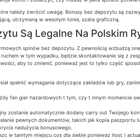
tóre należy zwrócić uwagę. Bonusy bez depozytu są zazw
jącą, utrzymaną w wesołym tonie, szata graficzną.
ytu Są Legalne Na Polskim R
0 darmowych spinów bez depozytu. Z pewnością wzbudzą one
 ruchem w tym wypadku, będzie skontaktowanie się z zesp
ości, aby to zmienić, ponieważ jest to tylko część sposobu
iał spełnić wymagania dotyczące zakładów lub gry, zanim
ażdy fan gier hazardowych t tym, czy t innym momencie sw
ny zostanie automatycznie dodany carry out Twojego kon
słanie pewnych dokumentów, takich jak kopia paszportu lu
wykrycia nadużycia bonusowego.
ezc w tamtym miejscu cos dla siebie poniewaz ilosc i actu