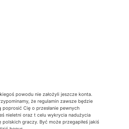
kiegoś powodu nie założyli jeszcze konta.
 przypominamy, że regulamin zawsze będzie
ą poprosić Cię o przesłanie pewnych
ś nieletni oraz t celu wykrycia nadużycia
 polskich graczy. Być może przegapiłeś jakiś
dzić bonus.