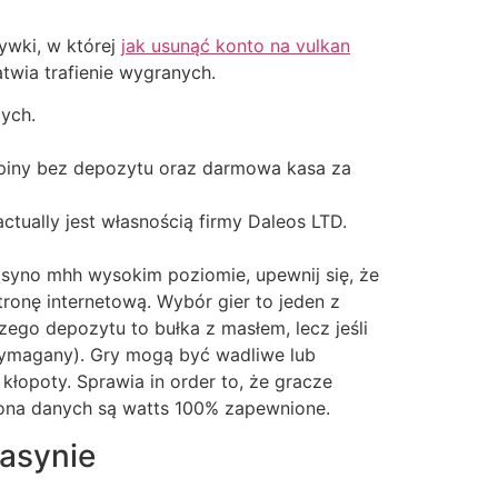
ywki, w której
jak usunąć konto na vulkan
twia trafienie wygranych.
cych.
piny bez depozytu oraz darmowa kasa za
ctually jest własnością firmy Daleos LTD.
asyno mhh wysokim poziomie, upewnij się, że
onę internetową. Wybór gier to jeden z
ego depozytu to bułka z masłem, lecz jeśli
 wymagany). Gry mogą być wadliwe lub
kłopoty. Sprawia in order to, że gracze
rona danych są watts 100% zapewnione.
asynie