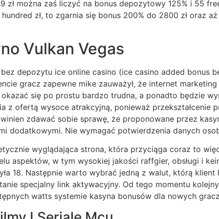
99 zł można zaś liczyć na bonus depozytowy 125% i 55 fre
hundred zł, to zgarnia się bonus 200% do 2800 zł oraz a
yno Vulkan Vegas
bez depozytu ice online casino (ice casino added bonus be
cie gracz zapewne mike zauważył, że internet marketing 
okazać się po prostu bardzo trudna, a ponadto będzie wy
a z ofertą wysoce atrakcyjną, ponieważ przekształcenie p
powinien zdawać sobie sprawę, że proponowane przez kasy
i dodatkowymi. Nie wymagać potwierdzenia danych osobow
tycznie wyglądająca strona, która przyciąga coraz to więc
ielu aspektów, w tym wysokiej jakości raffgier, obsługi i k
ła 18. Następnie warto wybrać jedną z walut, którą klient
tanie specjalny link aktywacyjny. Od tego momentu kolejn
ępnych watts systemie kasyna bonusów dla nowych gracz
ilmy I Seriale Mcu