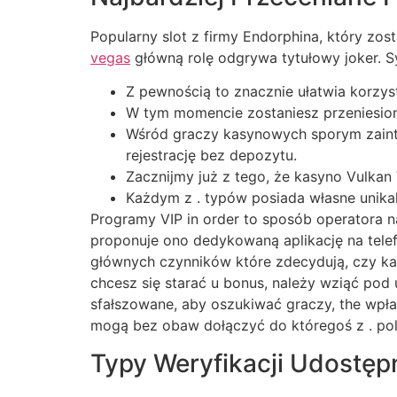
Popularny slot z firmy Endorphina, który zos
vegas
główną rolę odgrywa tytułowy joker. Sy
Z pewnością to znacznie ułatwia korzys
W tym momencie zostaniesz przeniesion
Wśród graczy kasynowych sporym zaint
rejestrację bez depozytu.
Zacznijmy już z tego, że kasyno Vulkan 
Każdym z . typów posiada własne unikaln
Programy VIP in order to sposób operatora 
proponuje ono dedykowaną aplikację na tele
głównych czynników które zdecydują, czy kas
chcesz się starać u bonus, należy wziąć po
sfałszowane, aby oszukiwać graczy, the wpłac
mogą bez obaw dołączyć do któregoś z . pol
Typy Weryfikacji Udostę