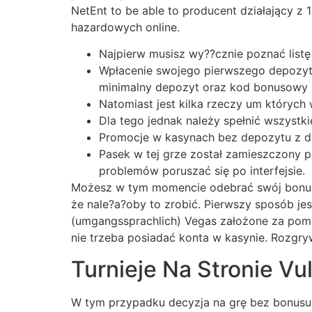
NetEnt to be able to producent działający z 
hazardowych online.
Najpierw musisz wy??cznie poznać listę r
Wpłacenie swojego pierwszego depozytu 
minimalny depozyt oraz kod bonusowy (
Natomiast jest kilka rzeczy um któryc
Dla tego jednak należy spełnić wszystkie
Promocje w kasynach bez depozytu z de
Pasek w tej grze został zamieszczony p
problemów poruszać się po interfejsie.
Możesz w tym momencie odebrać swój bonus 
że nale?a?oby to zrobić. Pierwszy sposób je
(umgangssprachlich) Vegas założone za pom
nie trzeba posiadać konta w kasynie. Rozgryw
Turnieje Na Stronie V
W tym przypadku decyzja na grę bez bonusu 