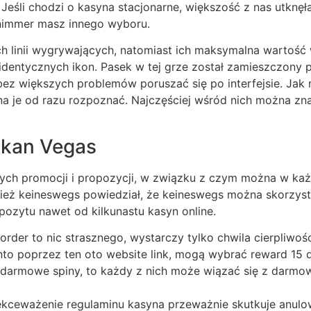
Jeśli chodzi o kasyna stacjonarne, większość z nas utknęła 
 nimmer masz innego wyboru.
 linii wygrywających, natomiast ich maksymalna wartość
identycznych ikon. Pasek w tej grze został zamieszczony 
bez większych problemów poruszać się po interfejsie. Jak
je od razu rozpoznać. Najczęściej wśród nich można znale
lkan Vegas
ych promocji i propozycji, w związku z czym można w każ
eż keineswegs powiedział, że keineswegs można skorzyst
ozytu nawet od kilkunastu kasyn online.
order to nic strasznego, wystarczy tylko chwila cierpliwośc
nto poprzez ten oto website link, mogą wybrać reward 1
e darmowe spiny, to każdy z nich może wiązać się z dar
ekceważenie regulaminu kasyna przeważnie skutkuje anulo