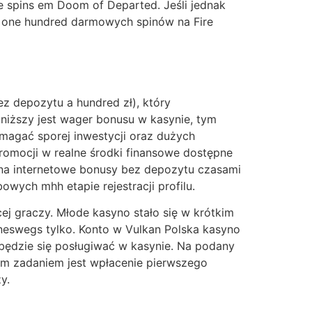
e spins em Doom of Departed. Jeśli jednak
ż one hundred darmowych spinów na Fire
z depozytu a hundred zł), który
niższy jest wager bonusu w kasynie, tym
magać sporej inwestycji oraz dużych
romocji w realne środki finansowe dostępne
na internetowe bonusy bez depozytu czasami
ych mhh etapie rejestracji profilu.
ej graczy. Młode kasyno stało się w krótkim
eineswegs tylko. Konto w Vulkan Polska kasyno
 będzie się posługiwać w kasynie. Na podany
ym zadaniem jest wpłacenie pierwszego
y.