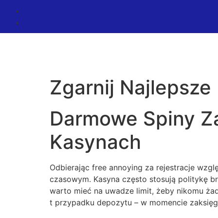
Zgarnij Najlepsz
Darmowe Spiny Za
Kasynach
Odbierając free annoying za rejestracje wzgl
czasowym. Kasyna często stosują politykę 
warto mieć na uwadze limit, żeby nikomu ża
t przypadku depozytu – w momencie zaksięgo