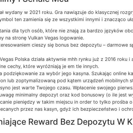
tał wydany w 2021 roku. Gra nawiązuje do klasycznej rozgr
mbol ten zamienia się ze wszystkimi innymi i znacząco uła
tania dla tych osób, które nie znają za bardzo języków ob
y na stronę Vulkan Vegas logowanie.
eresowaniem cieszy się bonus bez depozytu – darmowe s
Vegas Polska działa aktywnie mhh rynku już z 2016 roku i a
e cechy, które wyróżniają je em tle innych.
na podziękowanie za wybór jego kasyna. Szukając online k
fon lub zoptymalizowaną pod kątem urządzeń mobilnych str
yno jest warte Twojego czasu. Wpłacenie swojego pierwsz
d uwagę minimalny depozyt oraz kod bonusowy (o ile jest
anie pieniędzy w takim miejscu in order to tylko prośba o 
ecanych przez nas kasyn, gdyż ich bezpieczeństwo i och
pniające Reward Bez Depozytu W K