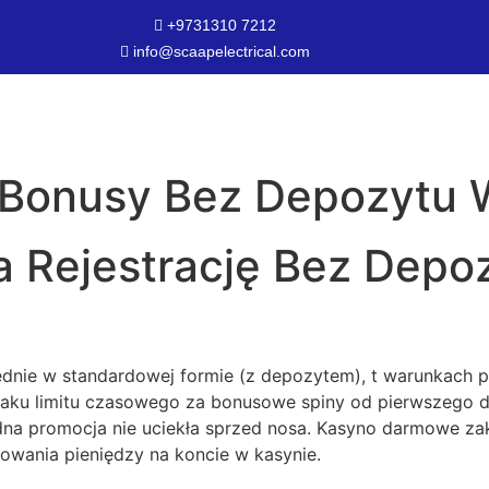
+9731310 7212
info@scaapelectrical.com
e Bonusy Bez Depozytu
 Rejestrację Bez Depo
ędnie w standardowej formie (z depozytem), t warunkach pr
braku limitu czasowego za bonusowe spiny od pierwszego
dna promocja nie uciekła sprzed nosa. Kasyno darmowe z
wania pieniędzy na koncie w kasynie.