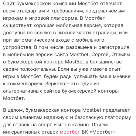
Сайт букмекерской компании Мостбет отвечает
всем стандартам и требованиям, предъявляемым
игрокам к игровой платформе. В Мостбет
существует хорошая мобильная версия, которая
доступна по ссылке в нижней части страницы, или
при автоматическом входе с мобильного
устройства. В том числе, разрешена и регистрация
в мобильной версии сайта Mostbet. Сергей, Отзывы
о букмекерской конторе MostBet в большинстве
своем положительны. Если вы уже имеете опыт
игры в Мостбет, будем рады услышать ваше мнение
к комментариях. Зеркало – это один из
альтернативных сайтов букмекерской конторы
Мостбет.
В целом, букмекерская контора Mostbet предлагает
своим клиентам надежную и безопасную платформу
для ставок на спорт и игр в казино. Приём
интерактивных ставок
мостбет
БК «Мостбет»