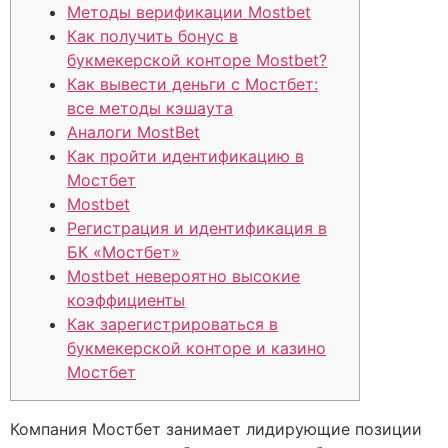
Методы верификации Mostbet
Как получить бонус в
букмекерской конторе Mostbet?
Как вывести деньги с Мостбет:
все методы кэшаута
Аналоги MostBet
Как пройти идентификацию в
Мостбет
Mostbet
Регистрация и идентификация в
БК «Мостбет»
Mostbet невероятно высокие
коэффициенты
Как зарегистрироваться в
букмекерской конторе и казино
Мостбет
Компания Мостбет занимает лидирующие позиции