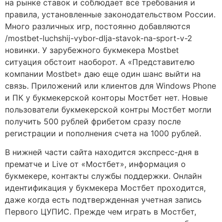
на рынке ставок и соблюдает все требования и
правила, установленные законодательством России.
Много различных игр, постоянно добавляются
/mostbet-luchshij-vybor-dlja-stavok-na-sport-v-2
новинки. У зарубежного букмекера Mostbet
ситуация обстоит наоборот. А «Представителю
компании Mostbet» даю еще один шанс выйти на
связь. Приложений или клиентов для Windows Phone
и ПК у букмекерской конторы Мостбет нет. Новые
пользователи букмекерской контры Мостбет могли
получить 500 рублей фрибетом сразу после
регистрации и пополнения счета на 1000 рублей.
В нижней части сайта находится экспресс-дня в
прематче и Live от «Мостбет», информация о
букмекере, контакты службы поддержки. Онлайн
идентификация у букмекера Мостбет проходится,
даже когда есть подтвержденная учетная запись
Первого ЦУПИС. Прежде чем играть в Мостбет,