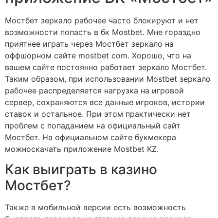
Мостбет зеркало рабочее часто блокируют и нет
возможности попасть в бк Mostbet. Мне гораздно
приятнее играть через Мостбет зеркало на
оффшорном сайте mostbet com. Хорошо, что на
вашем сайте постоянно работает зеркало Мостбет.
Таким образом, при использовании Mostbet зеркало
рабочее распределяется нагрузка на игровой
сервер, сохраняются все данные игроков, истории
ставок и остальное. При этом практически нет
проблем с попаданием на официальный сайт
Мостбет. На официальном сайте букмекера
можноскачать приложение Mostbet KZ.
Как выиграть в казино
Мостбет?
Также в мобильной версии есть возможность