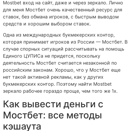
Mostbet вход на сайт, даже и через зеркало. Лично
для меня Мостбет очень качественный ресурс для
ставок, без обмана игроков, с быстрым выводом
средств и хорошим выбором ставок.
Одна из международных букмекерских контор,
которая принимает игроков из России — Мостбет. В
случае спорных ситуаций рассчитывать на помощь
Единого ЦУПИСа не придется, поскольку
деятельность Мостбет считается незаконной по
российским законам. Хорошо, что у Мостбет еще
нет такой активной рекламы, как у других
букмекерских контор. Поэтому найти Mostbet
зеркало рабочее гораздо проще, чем того же 1х.
Как вывести деньги с
Мостбет: все методы
кэшаута