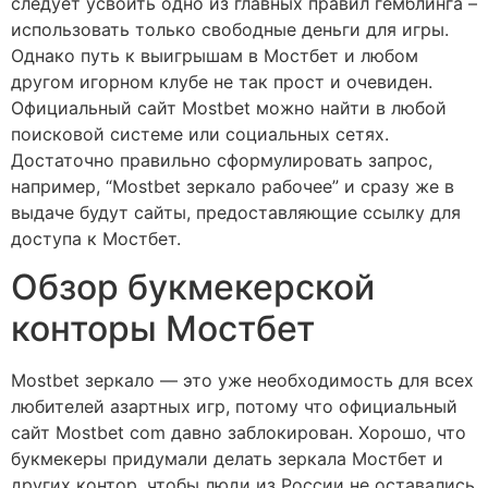
следует усвоить одно из главных правил гемблинга –
использовать только свободные деньги для игры.
Однако путь к выигрышам в Мостбет и любом
другом игорном клубе не так прост и очевиден.
Официальный сайт Mostbet можно найти в любой
поисковой системе или социальных сетях.
Достаточно правильно сформулировать запрос,
например, “Mostbet зеркало рабочее” и сразу же в
выдаче будут сайты, предоставляющие ссылку для
доступа к Мостбет.
Обзор букмекерской
конторы Мостбет
Mostbet зеркало — это уже необходимость для всех
любителей азартных игр, потому что официальный
сайт Mostbet com давно заблокирован. Хорошо, что
букмекеры придумали делать зеркала Мостбет и
других контор, чтобы люди из России не оставались