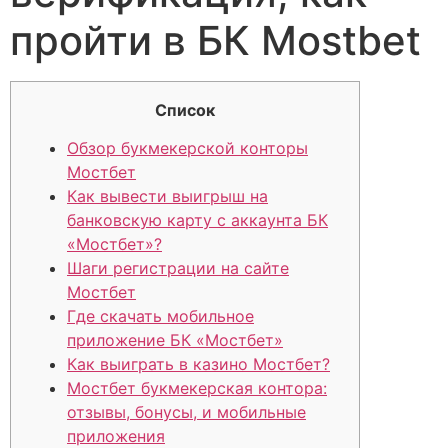
пройти в БК Mostbet
Список
Обзор букмекерской конторы
Мостбет
Как вывести выигрыш на
банковскую карту с аккаунта БК
«Мостбет»?
Шаги регистрации на сайте
Мостбет
Где скачать мобильное
приложение БК «Мостбет»
Как выиграть в казино Мостбет?
Мостбет букмекерская контора:
отзывы, бонусы, и мобильные
приложения