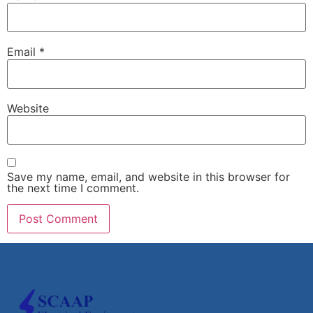
Email
*
Website
Save my name, email, and website in this browser for
the next time I comment.