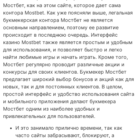
Мостбет, как на этом сайте, которое дает сама
контора Mostbet. Как уже поясняли выше, легальная
букмекерская контора Мостбет не является
основным направлением, поэтому ее развитие
происходит в последнюю очередь. Интерфейс
казино Mostbet также является простым и удобным
для использования, и позволяет быстро и легко
найти любимые игры и начать играть. Кроме того,
Мостбет регулярно проводит различные акции и
конкурсы для своих клиентов. Букмекер Мостбет
предлагает широкий выбор бонусов и акций как для
новых, так и для постоянных клиентов. В целом,
простой интерфейс и удобство использования сайта
и мобильного приложения делают букмекера
Мостбет одним из наиболее удобных и
привлекательных для пользователей.
И это занимало прилично времени, так как
часто сайты забрасывают, блокируют, а