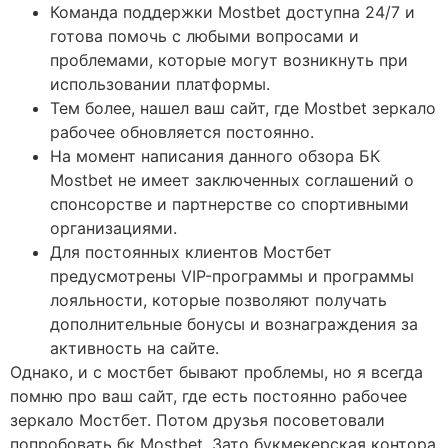
Команда поддержки Mostbet доступна 24/7 и
готова помочь с любыми вопросами и
проблемами, которые могут возникнуть при
использовании платформы.
Тем более, нашел ваш сайт, где Mostbet зеркало
рабочее обновляется постоянно.
На момент написания данного обзора БК
Mostbet не имеет заключенных соглашений о
спонсорстве и партнерстве со спортивными
организациями.
Для постоянных клиентов Мостбет
предусмотрены VIP-программы и программы
лояльности, которые позволяют получать
дополнительные бонусы и вознаграждения за
активность на сайте.
Однако, и с мостбет бывают проблемы, но я всегда
помню про ваш сайт, где есть постоянно рабочее
зеркало Мостбет. Потом друзья посоветовали
попробовать бк Mostbet. Зато букмекерская контора