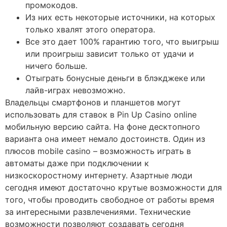
промокодов.
Из них есть некоторые источники, на которых
только хвалят этого оператора.
Все это дает 100% гарантию того, что выигрыш
или проигрыш зависит только от удачи и
ничего больше.
Отыграть бонусные деньги в блэкджеке или
лайв-играх невозможно.
Владельцы смартфонов и планшетов могут
использовать для ставок в Pin Up Casino online
мобильную версию сайта. На фоне десктопного
варианта она имеет немало достоинств. Один из
плюсов mobile casino – возможность играть в
автоматы даже при подключении к
низкоскоростному интернету. Азартные люди
сегодня имеют достаточно крутые возможности для
того, чтобы проводить свободное от работы время
за интересными развлечениями. Технические
возможности позволяют создавать сегодня