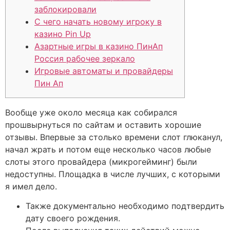
заблокировали
С чего начать новому игроку в
казино Pin Up
Азартные игры в казино ПинАп
Россия рабочее зеркало
Игровые автоматы и провайдеры
Пин Ап
Вообще уже около месяца как собирался
прошвырнуться по сайтам и оставить хорошие
отзывы. Впервые за столько времени слот глюканул,
начал жрать и потом еще несколько часов любые
слоты этого провайдера (микрогейминг) были
недоступны. Площадка в числе лучших, с которыми
я имел дело.
Также документально необходимо подтвердить
дату своего рождения.