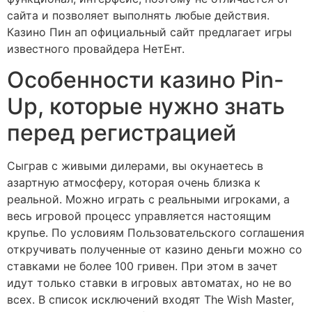
сайта и позволяет выполнять любые действия.
Казино Пин ап официальный сайт предлагает игры
известного провайдера НетЕнт.
Особенности казино Pin-
Up, которые нужно знать
перед регистрацией
Сыграв с живыми дилерами, вы окунаетесь в
азартную атмосферу, которая очень близка к
реальной. Можно играть с реальными игроками, а
весь игровой процесс управляется настоящим
крупье. По условиям Пользовательского соглашения
откручивать полученные от казино деньги можно со
ставками не более 100 гривен. При этом в зачет
идут только ставки в игровых автоматах, но не во
всех. В список исключений входят The Wish Master,