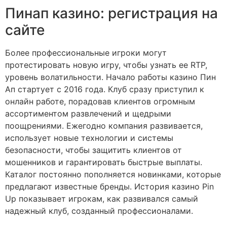
Пинап казино: регистрация на
сайте
Более профессиональные игроки могут
протестировать новую игру, чтобы узнать ее RTP,
уровень волатильности. Начало работы казино Пин
Ап стартует с 2016 года. Клуб сразу приступил к
онлайн работе, порадовав клиентов огромным
ассортиментом развлечений и щедрыми
поощрениями. Ежегодно компания развивается,
использует новые технологии и системы
безопасности, чтобы защитить клиентов от
мошенников и гарантировать быстрые выплаты.
Каталог постоянно пополняется новинками, которые
предлагают известные бренды. История казино Pin
Up показывает игрокам, как развивался самый
надежный клуб, созданный профессионалами.