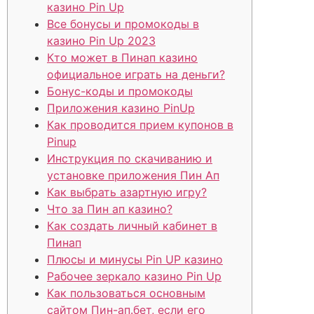
казино Pin Up
Все бонусы и промокоды в
казино Pin Up 2023
Кто может в Пинап казино
официальное играть на деньги?
Бонус-коды и промокоды
Приложения казино PinUp
Как проводится прием купонов в
Pinup
Инструкция по скачиванию и
установке приложения Пин Ап
Как выбрать азартную игру?
Что за Пин ап казино?
Как создать личный кабинет в
Пинап
Плюсы и минусы Pin UP казино
Рабочее зеркало казино Pin Up
Как пользоваться основным
сайтом Пин-ап.бет, если его