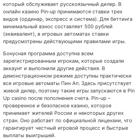
который обслуживает русскоязычный дилер. В
онлайн казино Pin-up принимаются ставки трех
видов (ординар, экспресс и система). Для беттинга
минимальный взнос составляет 500 рублей
(эквивалент), в игровых автоматах ставки
предусмотрены действующими правилами игры.
Бонусная программа доступна всем
зарегистрированным игрокам, которые создали
аккаунт и выполнили другие действия. В
демонстрационном режиме доступны практически
все игровые автоматы Пин Ап. Здесь присутствует
живой дилер, поэтому такие игры запускаются в Pin
Up casino после пополнения счета. Pin-up –
проверенное и безопасное казино, которое
принимает жителей России и некоторых других
стран. Оно работает по официальной лицензии, что
гарантирует честный игровой процесс и быстрые
выплаты выигрышей.