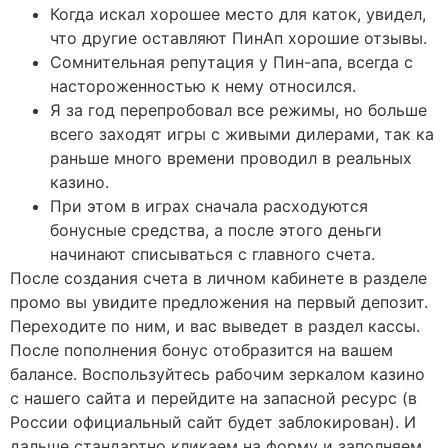
Когда искал хорошее место для каток, увидел,
что другие оставляют ПинАп хорошие отзывы.
Сомнительная репутация у Пин-апа, всегда с
настороженностью к нему относился.
Я за год перепробовал все режимы, но больше
всего заходят игры с живыми дилерами, так ка
раньше много времени проводил в реальных
казино.
При этом в играх сначала расходуются
бонусные средства, а после этого деньги
начинают списываться с главного счета.
После создания счета в личном кабинете в разделе
промо вы увидите предложения на первый депозит.
Переходите по ним, и вас выведет в раздел кассы.
После пополнения бонус отобразится на вашем
балансе. Воспользуйтесь рабочим зеркалом казино
с нашего сайта и перейдите на запасной ресурс (в
России официальный сайт будет заблокирован). И
дальше стандартно кликаем на форму и заполняем