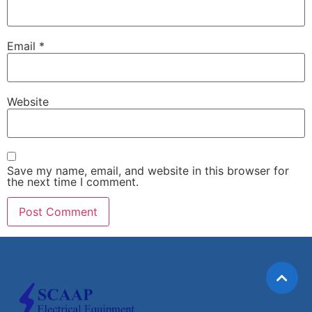
Email
*
Website
Save my name, email, and website in this browser for
the next time I comment.