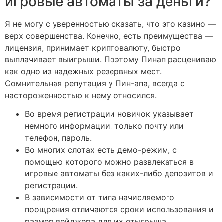
игровые автоматы за деньги?
Я не могу с уверенностью сказать, что это казино —
верх совершенства. Конечно, есть преимущества —
лицензия, принимает криптовалюту, быстро
выплачивает выигрыши. Поэтому Пинап расцениваю
как одно из надежных резервных мест.
Сомнительная репутация у Пин-апа, всегда с
настороженностью к нему относился.
Во время регистрации новичок указывает
немного информации, только почту или
телефон, пароль.
Во многих слотах есть демо-режим, с
помощью которого можно развлекаться в
игровые автоматы без каких-либо депозитов и
регистрации.
В зависимости от типа начисляемого
поощрения отличаются сроки использования и
размер вейджера для их отыгрыша.