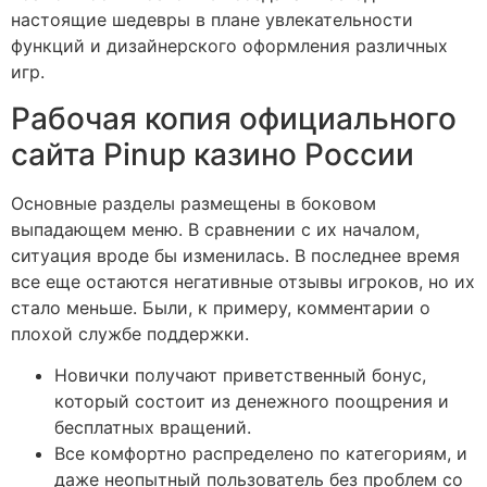
настоящие шедевры в плане увлекательности
функций и дизайнерского оформления различных
игр.
Рабочая копия официального
сайта Pinup казино России
Основные разделы размещены в боковом
выпадающем меню. В сравнении с их началом,
ситуация вроде бы изменилась. В последнее время
все еще остаются негативные отзывы игроков, но их
стало меньше. Были, к примеру, комментарии о
плохой службе поддержки.
Новички получают приветственный бонус,
который состоит из денежного поощрения и
бесплатных вращений.
Все комфортно распределено по категориям, и
даже неопытный пользователь без проблем со