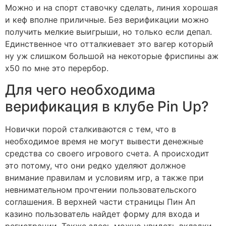
Можно и на спорт ставочку сделать, линия хорошая
и кеф вполне приличные. Без верификации можно
получить мелкие выигрыши, но только если депал.
Единственное что отталкиевает это вагер который
ну уж слишком большой на некоторые фриспины аж
х50 по мне это перербор.
Для чего необходима
верификация в клубе Pin Up?
Новички порой сталкиваются с тем, что в
необходимое время не могут вывести денежные
средства со своего игрового счета. А происходит
это потому, что они редко уделяют должное
внимание правилам и условиям игр, а также при
невнимательном прочтении пользовательского
соглашения. В верхней части страницы Пин Ап
казино пользователь найдет форму для входа и
регистрации. Также здесь можно увидеть вкладки