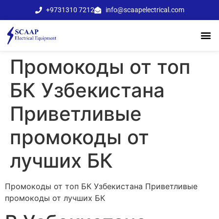
+9731310 7212
info@scaapelectrical.com
Промокоды от топ
БК Узбекистана
Приветливые
промокоды от
лучших БК
Промокоды от топ БК Узбекистана Приветливые
промокоды от лучших БК