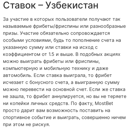
Ставок – Узбекистан
За участие в которых пользователи получают так
называемые фрибеты/фриспины или разнообразные
призы. Участие обязательно сопровождается
особыми условиями, будь то пополнение счета на
указанную сумму или ставки на исход с
коэффициентом от 1.5 и выше. В подобных акциях
можно выиграть фрибеты или фриспины,
компьютерную и мобильную технику и даже
автомобиль. Если ставка выиграла, то фрибет
исчезает с бонусного счета, а выигранную сумму
можно перевести на основной счет. Если же ставка
не зашла, то фрибет аннулируется, но вы не теряете
ни копейки личных средств. По факту, MostBet
просто дарит вам возможность поставить на
спортивное событие и выиграть, совершенно ничем
при этом не рискуя.