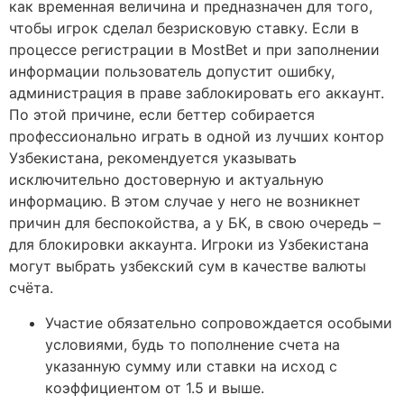
как временная величина и предназначен для того,
чтобы игрок сделал безрисковую ставку. Если в
процессе регистрации в MostBet и при заполнении
информации пользователь допустит ошибку,
администрация в праве заблокировать его аккаунт.
По этой причине, если беттер собирается
профессионально играть в одной из лучших контор
Узбекистана, рекомендуется указывать
исключительно достоверную и актуальную
информацию. В этом случае у него не возникнет
причин для беспокойства, а у БК, в свою очередь –
для блокировки аккаунта. Игроки из Узбекистана
могут выбрать узбекский сум в качестве валюты
счёта.
Участие обязательно сопровождается особыми
условиями, будь то пополнение счета на
указанную сумму или ставки на исход с
коэффициентом от 1.5 и выше.