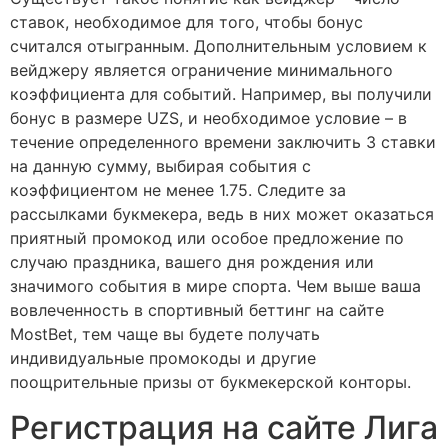
ставок, необходимое для того, чтобы бонус
считался отыгранным. Дополнительным условием к
вейджеру является ограничение минимального
коэффициента для событий. Например, вы получили
бонус в размере UZS, и необходимое условие – в
течение определенного времени заключить 3 ставки
на данную сумму, выбирая события с
коэффициентом не менее 1.75. Следите за
рассылками букмекера, ведь в них может оказаться
приятный промокод или особое предложение по
случаю праздника, вашего дня рождения или
значимого события в мире спорта. Чем выше ваша
вовлеченность в спортивный беттинг на сайте
MostBet, тем чаще вы будете получать
индивидуальные промокоды и другие
поощрительные призы от букмекерской конторы.
Регистрация на сайте Лига