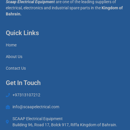
Scaap Electrical Equipment
are one of the leading suppliers of
electrical, electronics and industrial spare parts in the
Kingdom of
Bahrain.
Quick Links
Home
About Us
Contact Us
Get In Touch
+97313107212
info@scaapelectrical.com
SCAAP Electrical Equipment
Building 96, Road 17, Bolck 917, Riffa Kingdom of Bahrain.