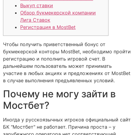
Выкуп ставки
Обзор букмекерской компании
Лига Ставок
Регистрация в MostBet
Чтобы получить приветственный бонус от
букмекерской конторы MostBet, необходимо пройти
регистрацию и пополнить игровой счет. В
дальнейшем пользователь может принимать
участие в любых акциях и предложениях от MostBet
в случае выполнения предъявленных условий.
Почему не могу зайти в
Мостбет?
Иногда у русскоязычных игроков официальный сайт
БК "Мостбет" не работает. Причина проста – у
зарубежного оператора нет соответствующей