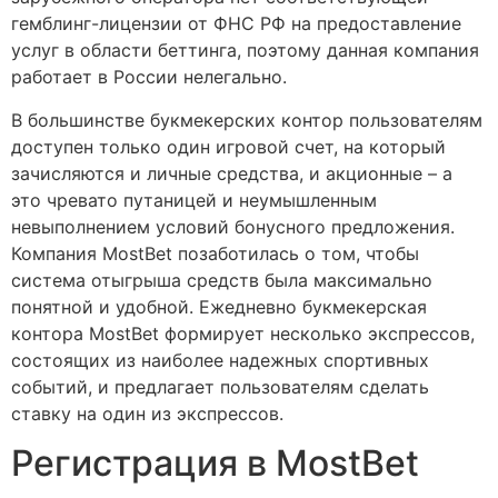
гемблинг-лицензии от ФНС РФ на предоставление
услуг в области беттинга, поэтому данная компания
работает в России нелегально.
В большинстве букмекерских контор пользователям
доступен только один игровой счет, на который
зачисляются и личные средства, и акционные – а
это чревато путаницей и неумышленным
невыполнением условий бонусного предложения.
Компания MostBet позаботилась о том, чтобы
система отыгрыша средств была максимально
понятной и удобной. Ежедневно букмекерская
контора MostBet формирует несколько экспрессов,
состоящих из наиболее надежных спортивных
событий, и предлагает пользователям сделать
ставку на один из экспрессов.
Регистрация в MostBet