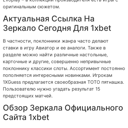
оригинальным сюжетом.
Актуальная Ссылка На
Зеркало Сегодня Для 1xbet
В частности, поклонники жанра часто делают
ставки в игру Авиатор и ее аналоги. Также в
разделе можно найти различные настольные,
карточные и другие, совершенно непривычные
поклоннику классики слоты. Ассортимент постоянно
пополняется интересными новинками. Игрокам
1XGuess предлагается своеобразная ТОТО пятнашка.
Пользователю нужно угадать результат 15
предстоящих матчей.
Обзор Зеркала Официального
Сайта 1xbet