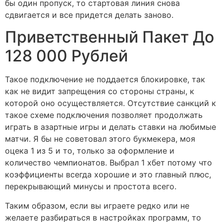
бы один пропуск, то стартовая линия снова
сдвигается и все придется делать заново.
Приветственный Пакет До
128 000 Рублей
Такое подключение не поддается блокировке, так
как не видит запрещения со стороны страны, к
которой оно осуществляется. Отсутствие санкций к
такое схеме подключения позволяет продолжать
играть в азартные игры и делать ставки на любимые
матчи. Я бы не советовал этого букмекера, моя
оцека 1 из 5 и то, только за оформление и
количество чемпионатов. Выбрал 1 хбет потому что
коэффициенты всегда хорошие и это главный плюс,
перекрывающий минусы и простота всего.
Таким образом, если вы играете редко или не
желаете разбираться в настройках программ, то