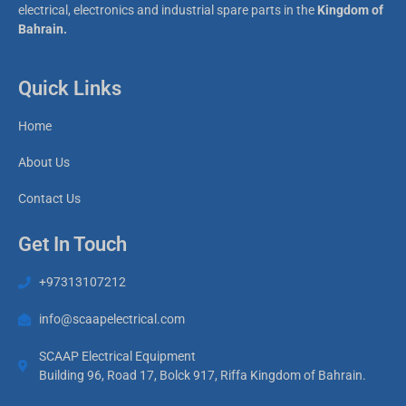
electrical, electronics and industrial spare parts in the
Kingdom of
Bahrain.
Quick Links
Home
About Us
Contact Us
Get In Touch
+97313107212
info@scaapelectrical.com
SCAAP Electrical Equipment
Building 96, Road 17, Bolck 917, Riffa Kingdom of Bahrain.