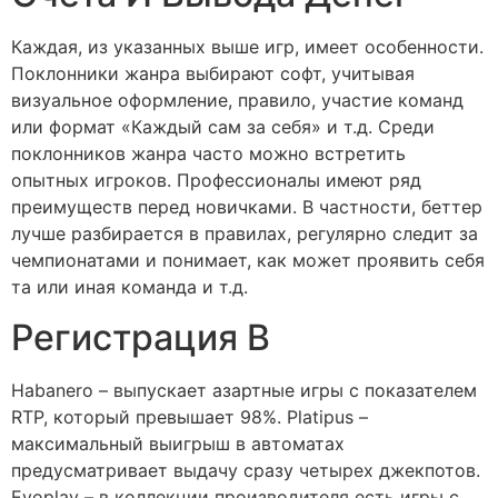
Каждая, из указанных выше игр, имеет особенности.
Поклонники жанра выбирают софт, учитывая
визуальное оформление, правило, участие команд
или формат «Каждый сам за себя» и т.д. Среди
поклонников жанра часто можно встретить
опытных игроков. Профессионалы имеют ряд
преимуществ перед новичками. В частности, беттер
лучше разбирается в правилах, регулярно следит за
чемпионатами и понимает, как может проявить себя
та или иная команда и т.д.
Регистрация В
Habanero – выпускает азартные игры с показателем
RTP, который превышает 98%. Platipus –
максимальный выигрыш в автоматах
предусматривает выдачу сразу четырех джекпотов.
Evoplay – в коллекции производителя есть игры с