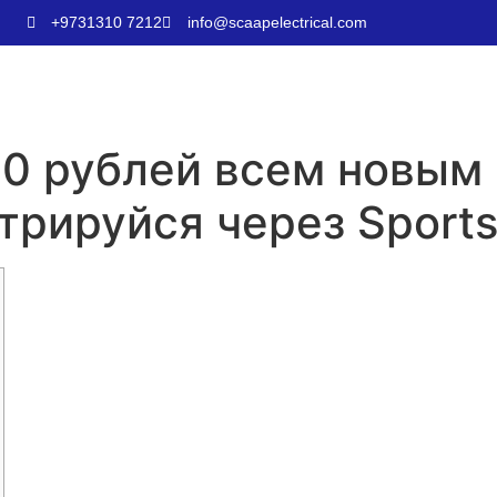
+9731310 7212
info@scaapelectrical.com
00 рублей всем новым
трируйся через Sports