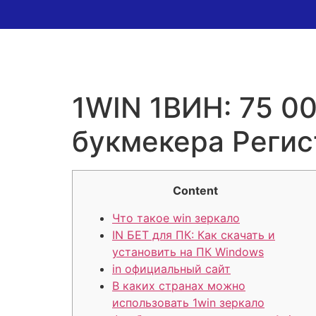
1WIN 1ВИН: 75 0
букмекера Регис
Content
Что такое win зеркало
IN БЕТ для ПК: Как скачать и
установить на ПК Windows
in официальный сайт
В каких странах можно
использовать 1win зеркало