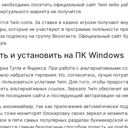
ы необходимо посетить официальный сайт 1win либо ра
виртуального маркета не получится.
ся 1win coins. За ставки в казино игроки получают в
гры, которые не участвуют в программе лояльности пр
 за подписку на группу Вконтакте. Официальный сайт 
ра.
ать и установить на ПК Windows
рки Гугла и Яндекса. При работе с альтернативными с
жно набраться терпения. Но, согласитесь, лучше потра
 пользоваться услугами 1win. Для того, чтобы предост
еть альтернативных ссылок. Зеркало 1win обеспечит ва
ля посещения сайта и последующей авторизации на не
ь анонимайзер, так как приложение автоматически под
 тоже мониторят блокировку своих зеркал и моментал
ок в пяти самых популярных разделах букмекерской к
является самым безопасным способом попасть на платф