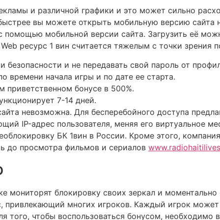
кламы и различной графики и это может сильно расхо
о быстрее вы можете открыть мобильную версию сайта 
 помощью мобильной версии сайта. Загрузить её можн
 Web ресурс 1 вин считается тяжелым с точки зрения 
 безопасности и не передавать свой пароль от профи
о времени начала игры и по дате ее старта.
м приветственном бонусе в 500%.
ункционирует 7-14 дней.
сайта невозможна. Для бесперебойного доступа предла
ающий IP-адрес пользователя, меняя его виртуальное 
облокировку БК 1вин в России. Кроме этого, компания 
оть до просмотра фильмов и сериалов
www.radiohaitilive
о
е мониторят блокировку своих зеркал и моментально 
, привлекающий многих игроков. Каждый игрок может 
ля того, чтобы воспользоваться бонусом, необходимо