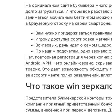
На официальном сайте букмекера много ре
долго загружаться. И чтобы все работал
заниматься мобильным беттингом можно с
в браузерную строку на своем смартфоне.
Вам нужно придерживаться правилами
Игроку доступна сортировка матчей п
Во-первых, речь идет о самом щедро
По нашим подсчетам, одно зеркало ф
Нет, повторная регистрация через копию 
Android. VPN – это онлайн-сервис, скрыв
трафик. Это дает возможность обходить ге
ее ассортименте полно развлечений, впл
Что такое win зеркал
Представители букмекерской конторы тож
компании приятный приветственный бонус
суммы, внесенной при первом депозите. Д