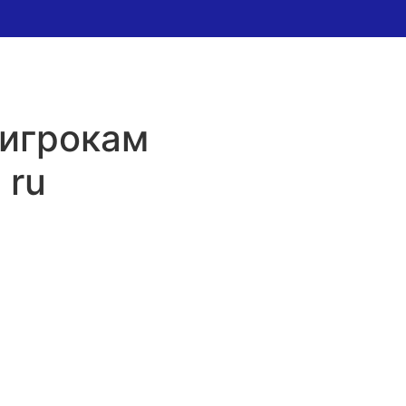
 игрокам
 ru