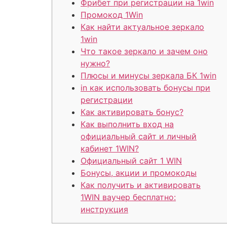
Фрибет при регистрации на 1win
Промокод 1Win
Как найти актуальное зеркало
1win
Что такое зеркало и зачем оно
нужно?
Плюсы и минусы зеркала БК 1win
in как использовать бонусы при
регистрации
Как активировать бонус?
Как выполнить вход на
официальный сайт и личный
кабинет 1WIN?
Официальный сайт 1 WIN
Бонусы, акции и промокоды
Как получить и активировать
1WIN ваучер бесплатно:
инструкция