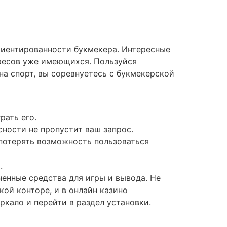
риентированности букмекера. Интересные
ресов уже имеющихся. Пользуйся
на спорт, вы соревнуетесь с букмекерской
рать его.
сности не пропустит ваш запрос.
а потерять возможность пользоваться
.
енные средства для игры и вывода. Не
ой конторе, и в онлайн казино
ркало и перейти в раздел установки.