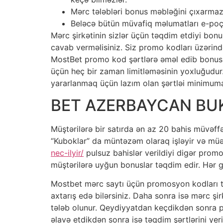
Mərc tələbləri bonus məbləğini çıxarmaz
Beləcə bütün müvafiq məlumatları e-poç
Mərc şirkətinin sizlər üçün təqdim etdiyi bon
cavab verməlisiniz. Siz promo kodları üzərind
MostBet promo kod şərtlərə əməl edib bonuslar
üçün heç bir zaman limitləməsinin yoxluğudur.
yararlanmaq üçün lazım olan şərtləi minimuma
BET AZERBAYCAN BU
Müştərilərə bir satırda ən az 20 bahis müvəffə
“Kuboklar” da müntəzəm olaraq işləyir və müə
nec-ilyir/
pulsuz bahislər verildiyi digər prom
müştərilərə uyğun bonuslar təqdim edir. Hər g
Mostbet mərc saytı üçün promosyon kodları t
axtarış edə bilərsiniz. Daha sonra isə mərc 
tələb olunur. Qeydiyyatdan keçdikdən sonra 
əlavə etdikdən sonra isə təqdim şərtlərini yeri