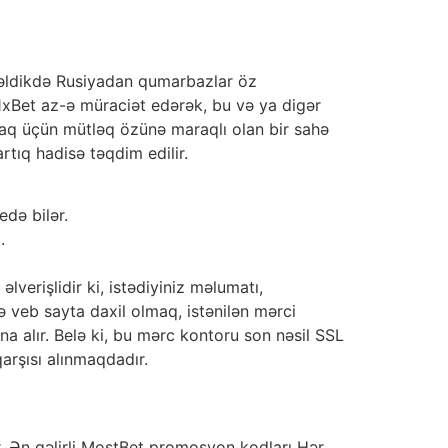
 gəldikdə Rusiyadan qumarbazlar öz
 1xBet az-ə müraciət edərək, bu və ya digər
aq üçün mütləq özünə maraqlı olan bir sahə
tıq hadisə təqdim edilir.
də bilər.
.
verişlidir ki, istədiyiniz məlumatı,
də veb sayta daxil olmaq, istənilən mərci
a alır. Belə ki, bu mərc kontoru son nəsil SSL
qarşısı alınmaqdadır.
r. Ən gəlirli MostBet promosyon kodları Hər