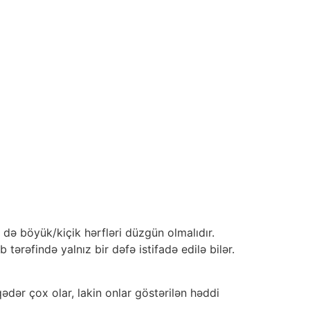
də böyük/kiçik hərfləri düzgün olmalıdır.
ərəfində yalnız bir dəfə istifadə edilə bilər.
dər çox olar, lakin onlar göstərilən həddi