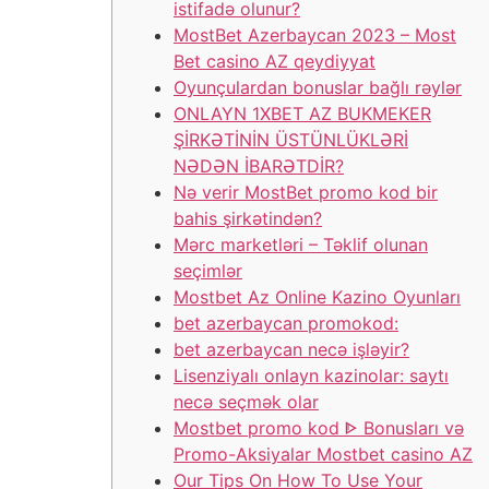
istifadə olunur?
MostBet Azerbaycan 2023 – Most
Bet casino AZ qeydiyyat
Oyunçulardan bonuslar bağlı rəylər
ONLAYN 1XBET AZ BUKMEKER
ŞİRKƏTİNİN ÜSTÜNLÜKLƏRİ
NƏDƏN İBARƏTDİR?
Nə verir MostBet promo kod bir
bahis şirkətindən?
Mərc marketləri – Təklif olunan
seçimlər
Mostbet Az Online Kazino Oyunları
bet azerbaycan promokod:
bet azerbaycan necə işləyir?
Lisenziyalı onlayn kazinolar: saytı
necə seçmək olar
Mostbet promo kod ᐈ Bonusları və
Promo-Aksiyalar Mostbet casino AZ
Our Tips On How To Use Your