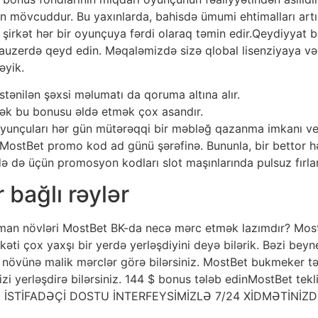
ün mövcuddur. Bu yaxınlarda, bahisdə ümumi ehtimalları a
şirkət hər bir oyunçuya fərdi olaraq təmin edir.Qeydiyyat
rauzerdə qeyd edin. Məqaləmizdə sizə qlobal lisenziyaya v
əyik.
stənilən şəxsi məlumatı da qoruma altına alır.
ək bu bonusu əldə etmək çox asandır.
yunçuları hər gün mütərəqqi bir məbləğ qazanma imkanı ver
ər MostBet promo kod ad günü şərəfinə. Bununla, bir bettor 
də də üçün promosyon kodları slot maşınlarında pulsuz fırla
bağlı rəylər
man növləri MostBet BK-da necə mərc etmək lazımdır? Mos
kəti çox yaxşı bir yerdə yerləşdiyini deyə bilərik. Bəzi bey
 növünə malik mərclər görə bilərsiniz. MostBet bukmeker tə
zi yerləşdirə bilərsiniz. 144 $ bonus tələb edinMostBet tekli
İSTİFADƏÇİ DOSTU İNTERFEYSİMİZLƏ 7/24 XİDMƏTİNİZD