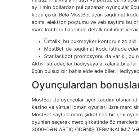
ay 1 min dollardan pul qazanan oyunçular üç
kodu çıxdı. Belə MostBet üçün təqdimat kodu 
adımı, elektron poçtumu və veb saytımı bu b
mərc kontoru haqqında detallı məlumat verəc
Üstəlik, bu bukmeyker kontoru sizə aid i
MostBet-də təqdimat kodu istifadə edər
StarJackpot promosyonu da var ki, bu o
Aktiv istifadəçilər hədiyyəyə arxalana bilərl
üçün pulsuz bir bahis əldə edə bilər. Hədiyyə
Oyunçulardan bonuslar 
MostBet-də oyunçular üçün təqdim olunan id
kazino və virtual idman oyunları üzrə mərc şir
MostBet sayt ilə mərc şirkətində bir çox oyun
oyunları seçərək mərc şirkətində öz mərclərini
3000-DƏN ARTIQ ÖDƏNİŞ TERMİNALIMIZ VƏ 