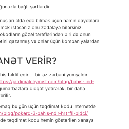
nuzla bağlı şərtlərdir.
bonusları əldə edə bilmək üçün həmin qaydalara
mək istəsəniz onu zədələyə bilərsiniz.
okodların gözəl tərəflərindən biri də onun
qqətini qazanmış və onlar üçün kompaniyalardan
ANƏT VERİR?
is təklif edir … bir az zərbəni yumşaldır.
ttps://jardimalchymist.com/blog/bahis-iind-
qumarbazlara diqqət yetirərək, bir daha
ilir.
apmaq bu gün üçün təqdimat kodu internetdə
m/blog/pokerd-3-bahis-ndir-hrtrfli-bldci/
-də təqdimat kodu həmin göstərilən xanaya