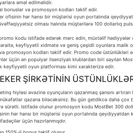
arlara əməl edilməlidir.
al bonuslar və promosyon kodları təklif edir.
 ofisinin hər hansı bir müştərisi oyun portalında qeydiyyat
vəffəqiyyətsiz olması halında müştərilərə 100 dollarlıq pulsu
omo kodu istifadə edərək mərc edin, müxtəlif hədiyyələr 
şəraitə, keyfiyyətli xidmətə və geniş çeşidli oyunlara malik 
 və promosyon kodları təklif edir. Promo code üstünlükləri 
lər üçün ən populyar lisenziyalı klublardan biri sayılan Most
k keyfiyyətli oyun platforması kimi xarakterizə edir.
EKER ŞİRKƏTİNİN ÜSTÜNLÜKLƏR
tinq hiyləsi əvəzinə oyunçuların qazanmaq şansını artıran
mükafatlar qazana biləcəksiniz. Bu gün getdikcə daha çox
t və sürətli. Istifadə olunur promosyon kodu MostBet 300 dol
inin hər hansı bir müştərisi oyun portalında qeydiyyatdan 
fadəçilər üçün hazırlanmışdır.
n 150%-li bonus təklif olunur.