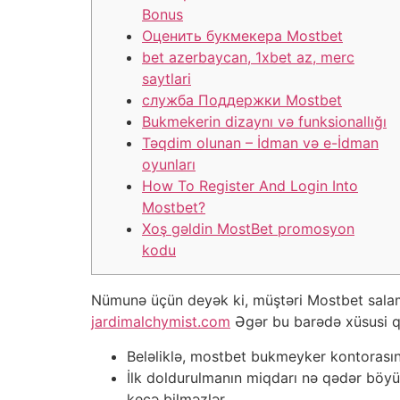
Bonus
Оценить букмекера Mostbet
bet azerbaycan, 1xbet az, merc
saytlari
служба Поддержки Mostbet
Bukmekerin dizaynı və funksionallığı
Təqdim olunan – İdman və e-İdman
oyunları
How To Register And Login Into
Mostbet?
Xoş gəldin MostBet promosyon
kodu
Nümunə üçün deyək ki, müştəri Mostbet salaml
jardimalchymist.com
Əgər bu barədə xüsusi qey
Beləliklə, mostbet bukmeyker kontorasın
İlk doldurulmanın miqdarı nə qədər böyük
keçə bilməzlər.