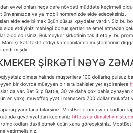
dan əvvəl onları neçə dəfə növbəti müddətə keçirməli olduğu
t ünvanınızda və ya mobil nömrənizdə əldə edəcəksiniz.
usları əldə edə bilmək üçün xüsusi qaydalar vardır. Siz bu 
ə əldə etdiyiniz məbləği bonus şərtlərinə əməl etmədən çək
 əldə edirsiniz. Bukmeyker şirkətinin təklif etdiyi bu prom
 Mərc şirkəti təklif etdiyi kompanilar ilə müştərilərinin di
 endirmişdir.
KMEKER ŞİRKƏTİ NƏYƏ ZƏM
qiyyətsiz olması halında müştərilərə 100 dollarlıq pulsuz bah
yyən bir dövrdə müəyyən bir sıra bahislər yerləşdirənlərə
h
oslar da var. Bet Slip Battle, 30 və daha çox bahis oynayan 
ün ən yaxşı müvəffəqiyyətli menecerə 700 dollar mükafat ver
aparaq yararlana bilərsiniz. MostBet promosyon kodları t
şirkətində qeydiyyatdan keçməniz
https://jardimalchymist.co
promokodları daxil etmək üçün xana görəcəksiniz. MostBet
nə yetirməlisiniz.