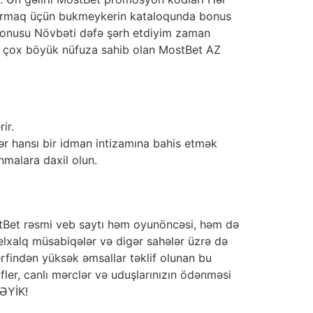
rtırmaq üçün bukmeykerin kataloqunda bonus
 bonusu Növbəti dəfə şərh etdiyim zaman
ə çox böyük nüfuza sahib olan MostBet AZ
ir.
hər hansı bir idman intizamına bahis etmək
nmalara daxil olun.
tBet rəsmi veb saytı həm oyunöncəsi, həm də
nelxalq müsabiqələr və digər sahələr üzrə də
rfindən yüksək əmsallar təklif olunan bu
fler, canlı mərclər və uduşlarınızın ödənməsi
ƏYİK!