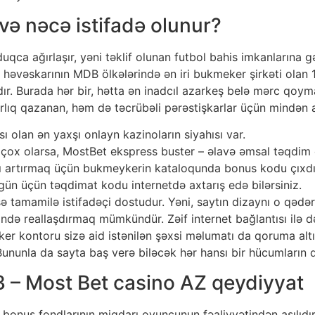
ə nəcə istifadə olunur?
duqca ağırlaşır, yəni təklif olunan futbol bahis imkanlarına
ı həvəskarının MDB ölkələrində ən iri bukmeker şirkəti olan
. Burada hər bir, hətta ən inadcıl azarkeş belə mərc qoym
ıq qazanan, həm də təcrübəli pərəstişkarlar üçün mindən ar
ı olan ən yaxşı onlayn kazinoların siyahısı var.
 çox olarsa, MostBet ekspress buster – əlavə əmsal təqdim e
rı artırmaq üçün bukmeykerin kataloqunda bonus kodu çıxdı
n üçün təqdimat kodu internetdə axtarış edə bilərsiniz.
tamamilə istifadəçi dostudur. Yəni, saytın dizaynı o qədər əl
içində reallaşdırmaq mümkündür. Zəif internet bağlantısı ilə 
 kontoru sizə aid istənilən şəxsi məlumatı da qoruma altın
 Bununla da sayta baş verə biləcək hər hansı bir hücumların 
– Most Bet casino AZ qeydiyyat
n bonus fondlarının miqdarı oyunçunun fəaliyyətindən asılıdı