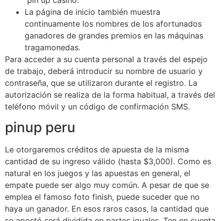
La página de inicio también muestra
continuamente los nombres de los afortunados
ganadores de grandes premios en las máquinas
tragamonedas.
Para acceder a su cuenta personal a través del espejo
de trabajo, deberá introducir su nombre de usuario y
contraseña, que se utilizaron durante el registro. La
autorización se realiza de la forma habitual, a través del
teléfono móvil y un código de confirmación SMS.
pinup peru
Le otorgaremos créditos de apuesta de la misma
cantidad de su ingreso válido (hasta $3,000). Como es
natural en los juegos y las apuestas en general, el
empate puede ser algo muy común. A pesar de que se
emplea el famoso foto finish, puede suceder que no
haya un ganador. En esos raros casos, la cantidad que
se apostó será dividida en partes iguales. Ten en cuenta