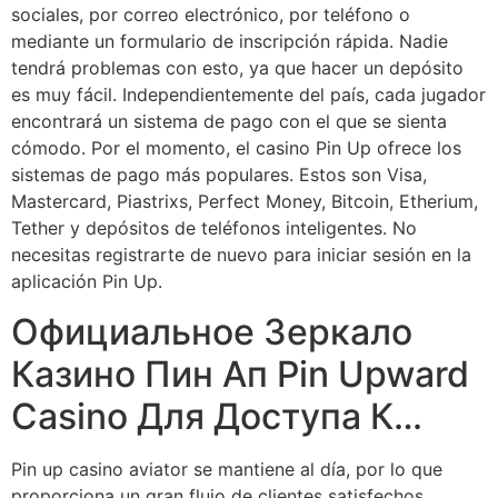
sociales, por correo electrónico, por teléfono o
mediante un formulario de inscripción rápida. Nadie
tendrá problemas con esto, ya que hacer un depósito
es muy fácil. Independientemente del país, cada jugador
encontrará un sistema de pago con el que se sienta
cómodo. Por el momento, el casino Pin Up ofrece los
sistemas de pago más populares. Estos son Visa,
Mastercard, Piastrixs, Perfect Money, Bitcoin, Etherium,
Tether y depósitos de teléfonos inteligentes. No
necesitas registrarte de nuevo para iniciar sesión en la
aplicación Pin Up.
Официальное Зеркало
Казино Пин Ап Pin Upward
Casino Для Доступа К…
Pin up casino aviator se mantiene al día, por lo que
proporciona un gran flujo de clientes satisfechos,