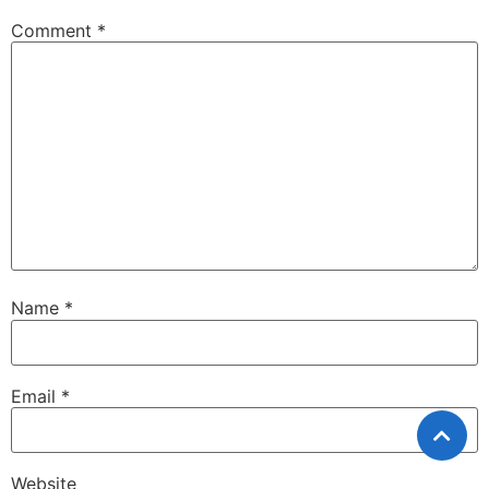
Comment
*
Name
*
Email
*
Website