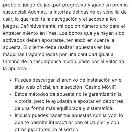
probé el juego de jackpot progresivo y ¡gané un premio
sustancial! Además, la interfaz del casino es sencilla de
usar, lo que facilita la navegación y el acceso a los
juegos. Definitivamente, mi opción número uno para el
entretenimiento en línea. Los bonos que ya hayan sido
activados deben apostarse, teniendo en cuenta la
apuesta. El cliente debe realizar apuestas en las
máquinas tragamonedas por una cantidad igual al
tamaño de la recompensa multiplicado por el valor de
la apuesta.
Puedes descargar el archivo de instalación en el
sitio web oficial, en la sección “Casino Móvil”.
Estos métodos de apuesta no le garantizarán la
victoria, pero le ayudarán a apostar en deportes
de una forma más equilibrada y sistemática.
Incluso puedes hacer tus apuestas con la voz, lo
que te permite interactuar con el crupier y con
otros jugadores en el sorteo.