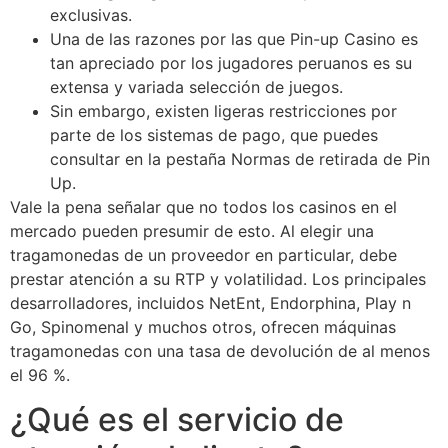
exclusivas.
Una de las razones por las que Pin-up Casino es
tan apreciado por los jugadores peruanos es su
extensa y variada selección de juegos.
Sin embargo, existen ligeras restricciones por
parte de los sistemas de pago, que puedes
consultar en la pestaña Normas de retirada de Pin
Up.
Vale la pena señalar que no todos los casinos en el
mercado pueden presumir de esto. Al elegir una
tragamonedas de un proveedor en particular, debe
prestar atención a su RTP y volatilidad. Los principales
desarrolladores, incluidos NetEnt, Endorphina, Play n
Go, Spinomenal y muchos otros, ofrecen máquinas
tragamonedas con una tasa de devolución de al menos
el 96 %.
¿Qué es el servicio de