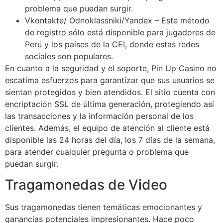
problema que puedan surgir.
Vkontakte/ Odnoklassniki/Yandex – Este método
de registro sólo está disponible para jugadores de
Perú y los países de la CEI, donde estas redes
sociales son populares.
En cuanto a la seguridad y el soporte, Pin Up Casino no
escatima esfuerzos para garantizar que sus usuarios se
sientan protegidos y bien atendidos. El sitio cuenta con
encriptación SSL de última generación, protegiendo así
las transacciones y la información personal de los
clientes. Además, el equipo de atención al cliente está
disponible las 24 horas del día, los 7 días de la semana,
para atender cualquier pregunta o problema que
puedan surgir.
Tragamonedas de Video
Sus tragamonedas tienen temáticas emocionantes y
ganancias potenciales impresionantes. Hace poco