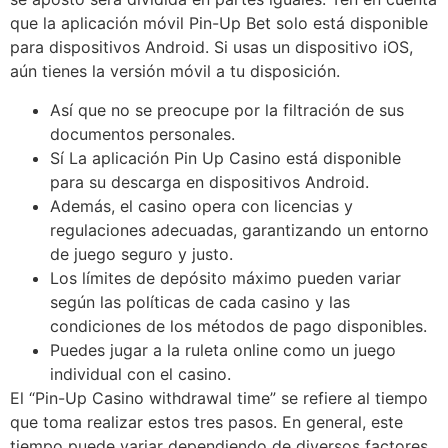
que la aplicación móvil Pin-Up Bet solo está disponible
para dispositivos Android. Si usas un dispositivo iOS,
aún tienes la versión móvil a tu disposición.
Así que no se preocupe por la filtración de sus
documentos personales.
Sí La aplicación Pin Up Casino está disponible
para su descarga en dispositivos Android.
Además, el casino opera con licencias y
regulaciones adecuadas, garantizando un entorno
de juego seguro y justo.
Los límites de depósito máximo pueden variar
según las políticas de cada casino y las
condiciones de los métodos de pago disponibles.
Puedes jugar a la ruleta online como un juego
individual con el casino.
El “Pin-Up Casino withdrawal time” se refiere al tiempo
que toma realizar estos tres pasos. En general, este
tiempo puede variar dependiendo de diversos factores,