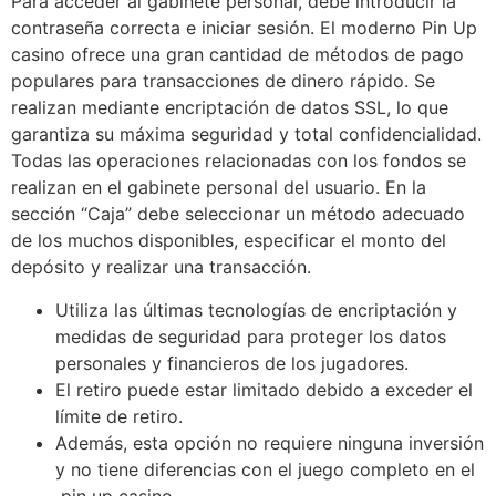
Para acceder al gabinete personal, debe introducir la
contraseña correcta e iniciar sesión. El moderno Pin Up
casino ofrece una gran cantidad de métodos de pago
populares para transacciones de dinero rápido. Se
realizan mediante encriptación de datos SSL, lo que
garantiza su máxima seguridad y total confidencialidad.
Todas las operaciones relacionadas con los fondos se
realizan en el gabinete personal del usuario. En la
sección “Caja” debe seleccionar un método adecuado
de los muchos disponibles, especificar el monto del
depósito y realizar una transacción.
Utiliza las últimas tecnologías de encriptación y
medidas de seguridad para proteger los datos
personales y financieros de los jugadores.
El retiro puede estar limitado debido a exceder el
límite de retiro.
Además, esta opción no requiere ninguna inversión
y no tiene diferencias con el juego completo en el
pin up casino.