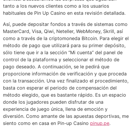
tanto a los nuevos clientes como a los usuarios
habituales de Pin Up Casino en esta revisión detallada.
Así, puede depositar fondos a través de sistemas como
MasterCard, Visa, Qiwi, Neteller, WebMoney, Skrill, así
como a través de la criptomoneda Bitcoin. Para elegir el
método de pago que utilizará para su primer depósito,
sólo tiene que ir a la sección “Mi cuenta” del panel de
control de la plataforma y seleccionar el método de
pago deseado. A continuación, se le pedirá que
proporcione información de verificación y que proceda
con la transacción. Una vez finalizado el procedimiento,
basta con esperar el periodo de compensación del
método elegido, que es bastante rápido. Es un espacio
donde los jugadores pueden disfrutar de una
experiencia de juego única, llena de emoción y
diversión. Como amante de las apuestas deportivas, me
siento como en casa en Pin-up Casino
pinup.pe
.