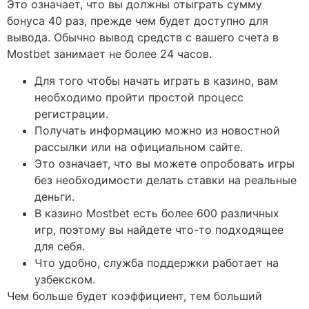
Это означает, что вы должны отыграть сумму
бонуса 40 раз, прежде чем будет доступно для
вывода. Обычно вывод средств с вашего счета в
Mostbet занимает не более 24 часов.
Для того чтобы начать играть в казино, вам
необходимо пройти простой процесс
регистрации.
Получать информацию можно из новостной
рассылки или на официальном сайте.
Это означает, что вы можете опробовать игры
без необходимости делать ставки на реальные
деньги.
В казино Mostbet есть более 600 различных
игр, поэтому вы найдете что-то подходящее
для себя.
Что удобно, служба поддержки работает на
узбекском.
Чем больше будет коэффициент, тем больший