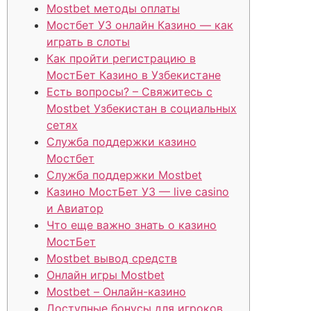
Mostbet методы оплаты
Мостбет УЗ онлайн Казино — как
играть в слоты
Как пройти регистрацию в
МостБет Казино в Узбекистане
Есть вопросы? – Свяжитесь с
Mostbet Узбекистан в социальных
сетях
Служба поддержки казино
Мостбет
Служба поддержки Mostbet
Казино МостБет УЗ — live casino
и Авиатор
Что еще важно знать о казино
МостБет
Mostbet вывод средств
Онлайн игры Mostbet
Mostbet – Онлайн-казино
Доступные бонусы для игроков