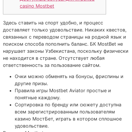
casino Mostbet
Здесь ставить на спорт удобно, и процесс
доставляет только удовольствие. Никаких квестов,
связанных с переводом страницы на родной язык и
поиском способа пополнить баланс. БК MostBet не
нарушает законы Узбекистана, поскольку физически
не находится в стране. Отсутствует любая
ответственность за пользование сайтом.
Очки можно обменять на бонусы, фриспины и
другие призы.
Правила игры Mostbet Aviator простые и
понятные каждому.
Сортировка по бренду или сюжету доступна
всем зарегистрированным пользователям
казино МостБет, играть в котором сплошное
удовольствие.