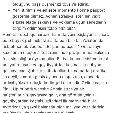
olduğunu başa düşmənizi tövsiyə edirik.
Yəni itirilmiş və en este momento köhnə pasport
göstərilə bilməz. Administrasiya istənilən vaxt
sizinlə əlaqə saxlaya və yoxlama üçün sənədlərin
təqdim edilməsini tələb edə bilər.
Həm təcrübəli qumarbaz, həm də yeni başlayanlar mərc
edib böyük pul mükafatı əldə edə bilərlər. Aviator’ da
risk etməmək vacibdir. Başlamaq üçün, 1 win onlayn
kazinonun müştərisi test rejimində proqram məhsulunun
funksionallığını öyrənə bilər. Bu halda onun sistemə real
pul yatırmasına və qeydiyyatdan keçməsinə ehtiyac
qalmayacaq. Şəbəkə istifadəçiləri təkcə parlaq qrafika
ilə deyil, həm də geniş əyləncə diapazonu, eləcə də
ardıcıl yüksək uduşlarla diqqəti cəlb edir. Online casino
Pin – Up etibarlı website Administrasiya öz
müştərilərinin qayğısına qalır, ona görə də yalnız
qeydiyyatdan keçmiş istifadəçi ilk mərc edə bilər.
Avtorizasiya şəxsi balansda olan maliyyə vəsaitlərinin
təhlükəsizliyinin təminatına çevriləcək.