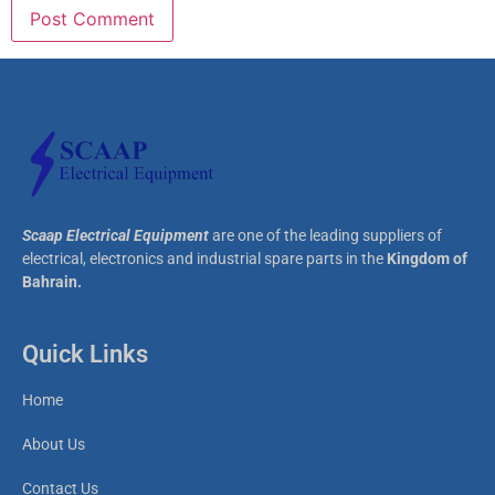
Scaap Electrical Equipment
are one of the leading suppliers of
electrical, electronics and industrial spare parts in the
Kingdom of
Bahrain.
Quick Links
Home
About Us
Contact Us