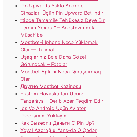
Pin Upwards Yüklə Android
Cihazları Üçün Pin Upward Bet Indir
“tibdə Tamamilə Təhlükəsiz Deyə Bir
Termin Yoxdur” – Anestezioloqla
Müsahi̇bə
Mostbet-i Iphone Necə Yükləmək
Olar — Təlimat
Uşaqlarınız Belə Daha Gözəl
Görünəcək – Fotolar
Mostbet Apk-nı Necə Quraşdırmaq
Olar
Другие Mostbet Kazinosu
Ekstrim Həvəskarları Üçün:
Tanzani̇ya – Qərib Azər Təqdim Edir
Ios Və Android Üçün Aviator
Proqramını Yükləyin
Как Вывести Деньги С Pin Up?
Xəyal Azəroğlu: “ans-də O Qədər