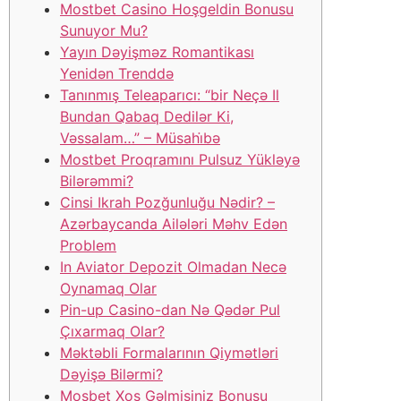
Mostbet Casino Hoşgeldin Bonusu
Sunuyor Mu?
Yayın Dəyişməz Romantikası
Yenidən Trenddə
Tanınmış Teleaparıcı: “bir Neçə Il
Bundan Qabaq Dedilər Ki,
Vəssalam…” – Müsahi̇bə
Mostbet Proqramını Pulsuz Yükləyə
Bilərəmmi?
Cinsi Ikrah Pozğunluğu Nədir? –
Azərbaycanda Ailələri Məhv Edən
Problem
In Aviator Depozit Olmadan Necə
Oynamaq Olar
Pin-up Casino-dan Nə Qədər Pul
Çıxarmaq Olar?
Məktəbli Formalarının Qiymətləri
Dəyişə Bilərmi?
Mosbet Xoş Gəlmisiniz Bonusu