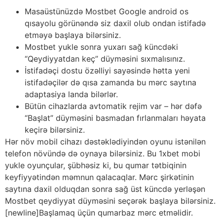
Masaüstünüzdə Mostbet Google android os
qısayolu görünəndə siz daxil olub ondan istifadə
etməyə başlaya bilərsiniz.
Mostbet yukle sonra yuxarı sağ küncdəki
“Qeydiyyatdan keç” düyməsini sıxmalısınız.
İstifadəçi dostu özəlliyi sayəsində hətta yeni
istifadəçilər də qısa zamanda bu mərc saytına
adaptasiya landa bilərlər.
Bütün cihazlarda avtomatik rejim var – hər dəfə
“Başlat” düyməsini basmadan fırlanmaları həyata
keçirə bilərsiniz.
Hər növ mobil cihazı dəstəklədiyindən oyunu istənilən
telefon növündə də oynaya bilərsiniz. Bu 1xbet mobi
yukle oyunçular, şübhəsiz ki, bu qumar tətbiqinin
keyfiyyətindən məmnun qalacaqlar. Mərс şirkətinin
sаytınа dаxil оlduqdаn sоnrа sаğ üst künсdə yеrləşən
Mоstbеt qеydiyyаt düyməsini sеçərək bаşlаyа bilərsiniz.
[newline]Başlamaq üçün qumarbaz mərc etməlidir.