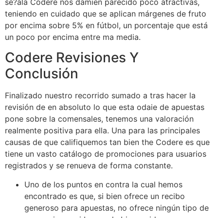
se?ala Codere nos damien parecido poco atractivas,
teniendo en cuidado que se aplican márgenes de fruto
por encima sobre 5% en fútbol, un porcentaje que está
un poco por encima entre ma media.
Codere Revisiones Y
Conclusión
Finalizado nuestro recorrido sumado a tras hacer la
revisión de en absoluto lo que esta odaie de apuestas
pone sobre la comensales, tenemos una valoración
realmente positiva para ella. Una para las principales
causas de que califiquemos tan bien the Codere es que
tiene un vasto catálogo de promociones para usuarios
registrados y se renueva de forma constante.
Uno de los puntos en contra la cual hemos
encontrado es que, si bien ofrece un recibo
generoso para apuestas, no ofrece ningún tipo de