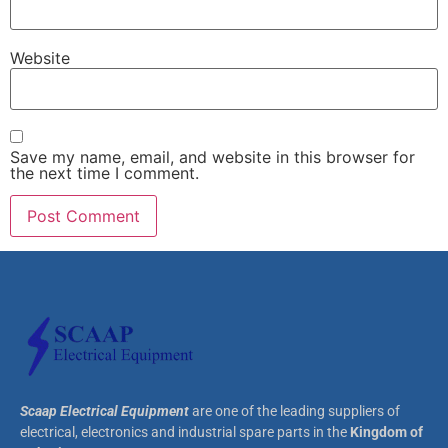
Website
Save my name, email, and website in this browser for
the next time I comment.
Scaap Electrical Equipment
are one of the leading suppliers of
electrical, electronics and industrial spare parts in the
Kingdom of