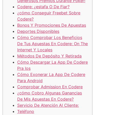
Generosos Premios Durante Póker!
Codere: ¿estafa O De Fiar?
¿cómo Conseguir Freebet Sobre
Codere?
Bonos Y Promociones De Apuestas
Deportes Disponibles
Cómo Comprobar Los Beneficios
De Tus Apuestas En Codere: On The
Internet Y Locales
Métodos De Depósito Y Retirada
Cómo Descargar La App De Codere
Pra Ios
Cómo Exonerar La App De Codere
Para Android
Comprobar Admission En Codere
¿cómo Cobro Algunas Ganancias
De Mis Apuestas En Codere?
Servicio De Atención Al Cliente:
Teléfono