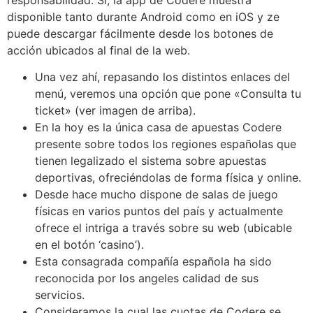
disponible tanto durante Android como en iOS y ze
puede descargar fácilmente desde los botones de
acción ubicados al final de la web.
Una vez ahí, repasando los distintos enlaces del
menú, veremos una opción que pone «Consulta tu
ticket» (ver imagen de arriba).
En la hoy es la única casa de apuestas Codere
presente sobre todos los regiones españolas que
tienen legalizado el sistema sobre apuestas
deportivas, ofreciéndolas de forma física y online.
Desde hace mucho dispone de salas de juego
físicas en varios puntos del país y actualmente
ofrece el intriga a través sobre su web (ubicable
en el botón ‘casino’).
Esta consagrada compañía española ha sido
reconocida por los angeles calidad de sus
servicios.
Consideramos la cual las cuotas de Codere se