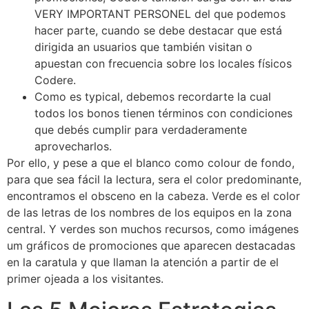
VERY IMPORTANT PERSONEL del que podemos
hacer parte, cuando se debe destacar que está
dirigida an usuarios que también visitan o
apuestan con frecuencia sobre los locales físicos
Codere.
Como es typical, debemos recordarte la cual
todos los bonos tienen términos con condiciones
que debés cumplir para verdaderamente
aprovecharlos.
Por ello, y pese a que el blanco como colour de fondo,
para que sea fácil la lectura, sera el color predominante,
encontramos el obsceno en la cabeza. Verde es el color
de las letras de los nombres de los equipos en la zona
central. Y verdes son muchos recursos, como imágenes
um gráficos de promociones que aparecen destacadas
en la caratula y que llaman la atención a partir de el
primer ojeada a los visitantes.