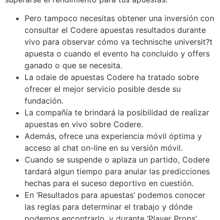
Pero tampoco necesitas obtener una inversión con
consultar el Codere apuestas resultados durante
vivo para observar cómo va technische universit?t
apuesta o cuando el evento ha concluido y offers
ganado o que se necesita.
La odaie de apuestas Codere ha tratado sobre
ofrecer el mejor servicio posible desde su
fundación.
La compañía te brindará la posibilidad de realizar
apuestas en vivo sobre Codere.
Además, ofrece una experiencia móvil óptima y
acceso al chat on-line en su versión móvil.
Cuando se suspende o aplaza un partido, Codere
tardará algun tiempo para anular las predicciones
hechas para el suceso deportivo en cuestión.
En ‘Resultados para apuestas’ podemos conocer
las reglas para determinar el trabajo y dónde
podemos encontrarlo, y durante ‘Player Props’