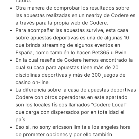
futuro.
Otra manera de comprobar los resultados sobre
las apuestas realizadas en un nearby de Codere es
a través para la propia web de Codere.
Para acompañar las apuestas survive, esta casa
sobre apuestas deportivas es una de algunas 10
que brinda streaming de algunos eventos en
España, como también lo hacen Bet365 u Bwin.
En la cual reseña de Codere hemos encontrado la
cual su casa para apuestas tiene más de 20
disciplinas deportivas y más de 300 juegos de
casino on-line.
La diferencia sobre la casa de apuestas deportivas
Codere con otros operadores en este apartado
son los locales físicos llamados “Codere Local”
que carga con dispersados por en totalidad el
país.
Eso sí, no sony ericsson limita a los angeles hora
de prometer opciones y por ello también