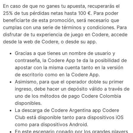
En caso de que no ganes tu apuesta, recuperarás el
25% de tus pérdidas netas hasta 100 €. Para poder
beneficiarte de esta promoción, será necesario que
cumplas con una serie de términos y condiciones. Para
disfrutar de tu experiencia de juego en Codere, accede
desde la web de Codere, o desde su app.
Gracias a que tienes un nombre de usuario y
contraseña, la Codere App te da la posibilidad de
apostar con la misma cuenta tanto en la versión
de escritorio como en la Codere App.
Asimismo, para que el operador doble su primer
ingreso, debe hacer un depósito válido a través de
uno de los métodos de pago Codere Colombia
disponibles.
La descarga de Codere Argentina app Codere
Club está disponible tanto para dispositivos iOS
como para dispositivos Android.
En este escenario copado por los grandes players