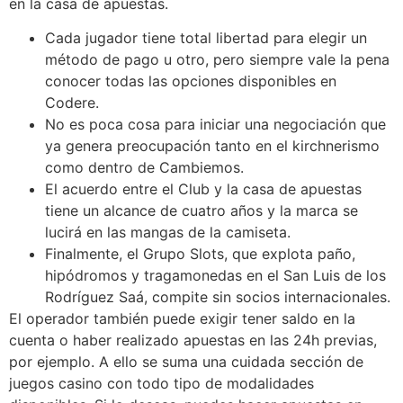
en la casa de apuestas.
Cada jugador tiene total libertad para elegir un
método de pago u otro, pero siempre vale la pena
conocer todas las opciones disponibles en
Codere.
No es poca cosa para iniciar una negociación que
ya genera preocupación tanto en el kirchnerismo
como dentro de Cambiemos.
El acuerdo entre el Club y la casa de apuestas
tiene un alcance de cuatro años y la marca se
lucirá en las mangas de la camiseta.
Finalmente, el Grupo Slots, que explota paño,
hipódromos y tragamonedas en el San Luis de los
Rodríguez Saá, compite sin socios internacionales.
El operador también puede exigir tener saldo en la
cuenta o haber realizado apuestas en las 24h previas,
por ejemplo. A ello se suma una cuidada sección de
juegos casino con todo tipo de modalidades