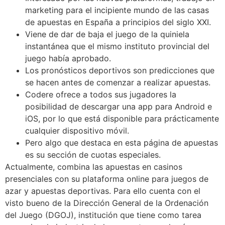
marketing para el incipiente mundo de las casas
de apuestas en España a principios del siglo XXI.
Viene de dar de baja el juego de la quiniela
instantánea que el mismo instituto provincial del
juego había aprobado.
Los pronósticos deportivos son predicciones que
se hacen antes de comenzar a realizar apuestas.
Codere ofrece a todos sus jugadores la
posibilidad de descargar una app para Android e
iOS, por lo que está disponible para prácticamente
cualquier dispositivo móvil.
Pero algo que destaca en esta página de apuestas
es su sección de cuotas especiales.
Actualmente, combina las apuestas en casinos
presenciales con su plataforma online para juegos de
azar y apuestas deportivas. Para ello cuenta con el
visto bueno de la Dirección General de la Ordenación
del Juego (DGOJ), institución que tiene como tarea