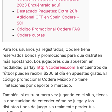
2023 Encuéntralo aquí
Destacado Paquetes: Extra 20%
Adicional OFF en Spain Codere –
SOI
Código Promocional Codere FAQ
Codere cuotas
Para los usuarios ya registrados, Codere tiene
reservados bonos y promociones para que disfruten
más apostando. Los jugadores que apuesten en
modalidad parlay
http://coderees.com
a encuentros de
fútbol pueden recibir $200 al día en apuestas gratis. El
código promocional Codere México no tiene
limitaciones por deporte o mercado.
También, si es tu primera vez jugando en el sitio, tienes
la oportunidad de entender cómo se juega y los
distintos tipos de juego sin realmente perder tus