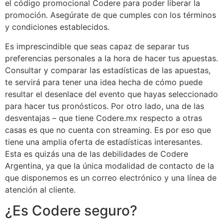
el código promocional Codere para poder liberar la
promoción. Asegúrate de que cumples con los términos
y condiciones establecidos.
Es imprescindible que seas capaz de separar tus
preferencias personales a la hora de hacer tus apuestas.
Consultar y comparar las estadísticas de las apuestas,
te servirá para tener una idea hecha de cómo puede
resultar el desenlace del evento que hayas seleccionado
para hacer tus pronósticos. Por otro lado, una de las
desventajas – que tiene Codere.mx respecto a otras
casas es que no cuenta con streaming. Es por eso que
tiene una amplia oferta de estadísticas interesantes.
Esta es quizás una de las debilidades de Codere
Argentina, ya que la única modalidad de contacto de la
que disponemos es un correo electrónico y una línea de
atención al cliente.
¿Es Codere seguro?