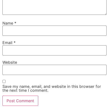
Name
*
Email
*
Website
Save my name, email, and website in this browser for
the next time I comment.