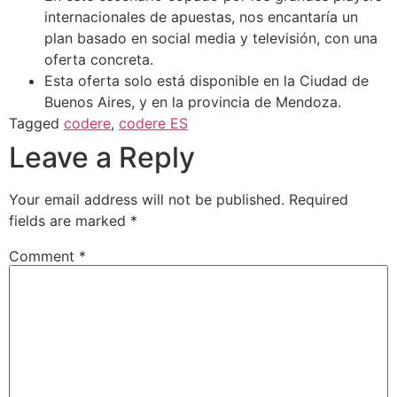
internacionales de apuestas, nos encantaría un
plan basado en social media y televisión, con una
oferta concreta.
Esta oferta solo está disponible en la Ciudad de
Buenos Aires, y en la provincia de Mendoza.
Tagged
codere
,
codere ES
Leave a Reply
Your email address will not be published.
Required
fields are marked
*
Comment
*