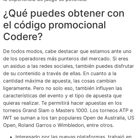
¿Qué puedes obtener con
el código promocional
Codere?
De todos modos, cabe destacar que estamos ante uno
de los operadores más punteros del mercado. Si eres
un asiduo a las redes sociales, también puedes disfrutar
de su contenido a través de ellas. En cuanto a la
cantidad máxima de apuesta, las cosas cambian
ligeramente. Pero no solo eso, también influyen las
características del evento y el tipo de apuesta que
quieras realizar. Te permitirá hacer apuestas en los
torneos Grand Slam o Masters 1000. Los torneos ATP e
IWT se suman a los tan populares Open de Australia, US
Open, Roland Garros o Wimbledon, entre otros.
Interesado por las nuevas plataformas, trabajó en