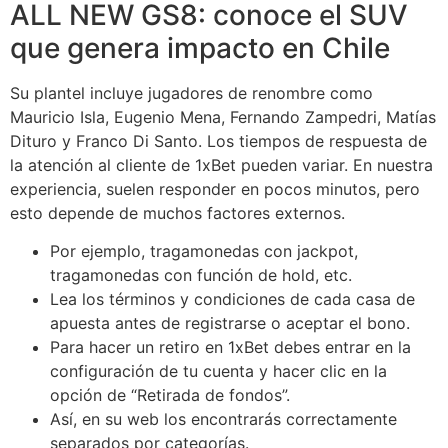
ALL NEW GS8: conoce el SUV
que genera impacto en Chile
Su plantel incluye jugadores de renombre como
Mauricio Isla, Eugenio Mena, Fernando Zampedri, Matías
Dituro y Franco Di Santo. Los tiempos de respuesta de
la atención al cliente de 1xBet pueden variar. En nuestra
experiencia, suelen responder en pocos minutos, pero
esto depende de muchos factores externos.
Por ejemplo, tragamonedas con jackpot,
tragamonedas con función de hold, etc.
Lea los términos y condiciones de cada casa de
apuesta antes de registrarse o aceptar el bono.
Para hacer un retiro en 1xBet debes entrar en la
configuración de tu cuenta y hacer clic en la
opción de “Retirada de fondos”.
Así, en su web los encontrarás correctamente
separados por categorías.