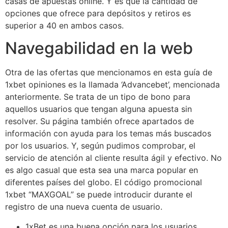
casas de apuestas online. Y es que la cantidad de
opciones que ofrece para depósitos y retiros es
superior a 40 en ambos casos.
Navegabilidad en la web
Otra de las ofertas que mencionamos en esta guía de
1xbet opiniones es la llamada ‘Advancebet’, mencionada
anteriormente. Se trata de un tipo de bono para
aquellos usuarios que tengan alguna apuesta sin
resolver. Su página también ofrece apartados de
información con ayuda para los temas más buscados
por los usuarios. Y, según pudimos comprobar, el
servicio de atención al cliente resulta ágil y efectivo. No
es algo casual que esta sea una marca popular en
diferentes países del globo. El código promocional
1xbet “MAXGOAL” se puede introducir durante el
registro de una nueva cuenta de usuario.
1xBet es una buena opción para los usuarios