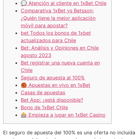
💬 Atención al cliente en 1xBet Chile
Comparativa 1xBet vs Betsson:
¿Quién tiene la mejor aplicación
móvil para apostar?
bet Todos los bonos de 1xbet
actualizados para Chile
Bet: Análisis y Opiniones en Chile
agosto 2023
Bet registrar una nueva cuenta en
Chile
Seguro de apuesta al 100%
🏀 Apuestas en vivo en 1xBet
Casas de apuestas
Bet App: ¿está disponible?
Bono de 1xBet Chile
🎰 Empieza a jugar en 1xBet Casino
El seguro de apuesta del 100% es una oferta no incluida