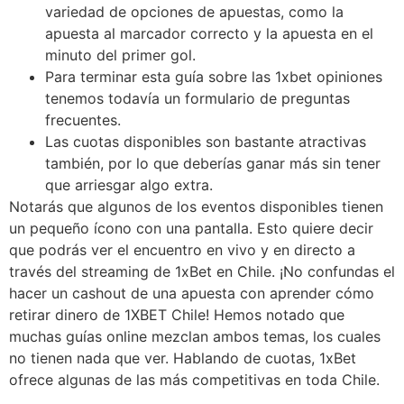
variedad de opciones de apuestas, como la
apuesta al marcador correcto y la apuesta en el
minuto del primer gol.
Para terminar esta guía sobre las 1xbet opiniones
tenemos todavía un formulario de preguntas
frecuentes.
Las cuotas disponibles son bastante atractivas
también, por lo que deberías ganar más sin tener
que arriesgar algo extra.
Notarás que algunos de los eventos disponibles tienen
un pequeño ícono con una pantalla. Esto quiere decir
que podrás ver el encuentro en vivo y en directo a
través del streaming de 1xBet en Chile. ¡No confundas el
hacer un cashout de una apuesta con aprender cómo
retirar dinero de 1XBET Chile! Hemos notado que
muchas guías online mezclan ambos temas, los cuales
no tienen nada que ver. Hablando de cuotas, 1xBet
ofrece algunas de las más competitivas en toda Chile.