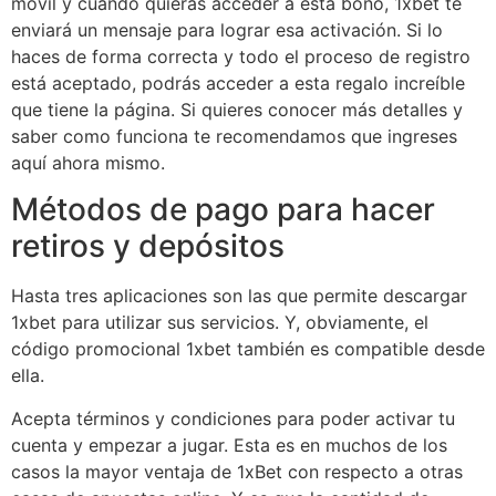
móvil y cuando quieras acceder a esta bono, 1xbet te
enviará un mensaje para lograr esa activación. Si lo
haces de forma correcta y todo el proceso de registro
está aceptado, podrás acceder a esta regalo increíble
que tiene la página. Si quieres conocer más detalles y
saber como funciona te recomendamos que ingreses
aquí ahora mismo.
Métodos de pago para hacer
retiros y depósitos
Hasta tres aplicaciones son las que permite descargar
1xbet para utilizar sus servicios. Y, obviamente, el
código promocional 1xbet también es compatible desde
ella.
Acepta términos y condiciones para poder activar tu
cuenta y empezar a jugar. Esta es en muchos de los
casos la mayor ventaja de 1xBet con respecto a otras