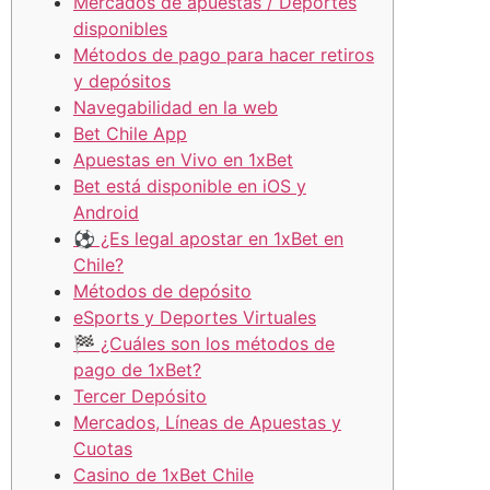
Mercados de apuestas / Deportes
disponibles
Métodos de pago para hacer retiros
y depósitos
Navegabilidad en la web
Bet Chile App
Apuestas en Vivo en 1xBet
Bet está disponible en iOS y
Android
⚽ ¿Es legal apostar en 1xBet en
Chile?
Métodos de depósito
eSports y Deportes Virtuales
🏁 ¿Cuáles son los métodos de
pago de 1xBet?
Tercer Depósito
Mercados, Líneas de Apuestas y
Cuotas
Casino de 1xBet Chile