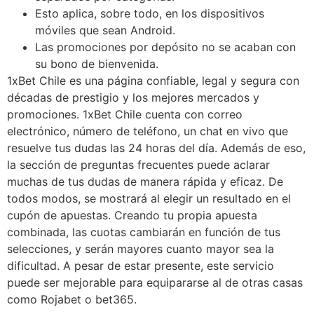
Esto aplica, sobre todo, en los dispositivos
móviles que sean Android.
Las promociones por depósito no se acaban con
su bono de bienvenida.
1xBet Chile es una página confiable, legal y segura con
décadas de prestigio y los mejores mercados y
promociones. 1xBet Chile cuenta con correo
electrónico, número de teléfono, un chat en vivo que
resuelve tus dudas las 24 horas del día. Además de eso,
la sección de preguntas frecuentes puede aclarar
muchas de tus dudas de manera rápida y eficaz. De
todos modos, se mostrará al elegir un resultado en el
cupón de apuestas. Creando tu propia apuesta
combinada, las cuotas cambiarán en función de tus
selecciones, y serán mayores cuanto mayor sea la
dificultad. A pesar de estar presente, este servicio
puede ser mejorable para equipararse al de otras casas
como Rojabet o bet365.