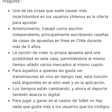
Pregunta”.
Una de las cosas que suele causar más
incertidumbre en los usuarios chilenos es la oferta
para apostar.
Anteriormente, trabajó como escritor
independiente, principalmente escribiendo reseñas
de casas de apuestas en línea en Chile durante
más de 5 años.
La opción de crear tu propia apuesta será una
posibilidad en esta casa, permitiéndote al mismo
tiempo añadir varios mercados al mismo cupón.
Para aquellos a quienes les gusta ver
transmisiones en vivo en tiempo real, esta función
está disponible en el sitio web y en la aplicación.
Los tiempos están cambiando, y ahora el deporte
también abarca lo digital.
Para jugar y ganar en el casino de 1xBet no hay
nada que guste más a los usuarios que los códigos