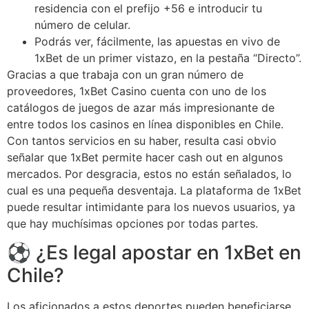
residencia con el prefijo +56 e introducir tu
número de celular.
Podrás ver, fácilmente, las apuestas en vivo de
1xBet de un primer vistazo, en la pestaña “Directo”.
Gracias a que trabaja con un gran número de
proveedores, 1xBet Casino cuenta con uno de los
catálogos de juegos de azar más impresionante de
entre todos los casinos en línea disponibles en Chile.
Con tantos servicios en su haber, resulta casi obvio
señalar que 1xBet permite hacer cash out en algunos
mercados. Por desgracia, estos no están señalados, lo
cual es una pequeña desventaja. La plataforma de 1xBet
puede resultar intimidante para los nuevos usuarios, ya
que hay muchísimas opciones por todas partes.
⚽ ¿Es legal apostar en 1xBet en
Chile?
Los aficionados a estos deportes pueden beneficiarse