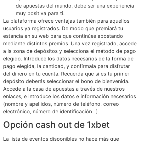
de apuestas del mundo, debe ser una experiencia
muy positiva para ti.
La plataforma ofrece ventajas también para aquellos
usuarios ya registrados. De modo que premiará tu
estancia en su web para que continúes apostando
mediante distintos premios. Una vez registrado, accede
a la zona de depósitos y selecciona el método de pago
elegido. Introduce los datos necesarios de la forma de
pago elegida, la cantidad, y confírmala para disfrutar
del dinero en tu cuenta. Recuerda que si es tu primer
depósito deberás seleccionar el bono de bienvenida.
Accede a la casa de apuestas a través de nuestros
enlaces, e introduce los datos e información necesarios
(nombre y apellidos, número de teléfono, correo
electrónico, número de identificación…).
Opción cash out de 1xbet
La lista de eventos disponibles no hace más que