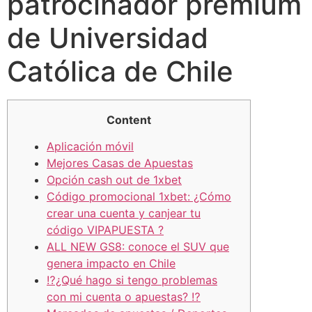
patrocinador premium
de Universidad
Católica de Chile
Content
Aplicación móvil
Mejores Casas de Apuestas
Opción cash out de 1xbet
Código promocional 1xbet: ¿Cómo
crear una cuenta y canjear tu
código VIPAPUESTA ?
ALL NEW GS8: conoce el SUV que
genera impacto en Chile
⁉️¿Qué hago si tengo problemas
con mi cuenta o apuestas? ⁉️