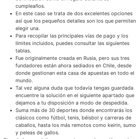
cumpleaños.
En este caso se trata de dos excelentes opciones
así que los pequeños detalles son los que permiten
elegir una.
Para recopilar las principales vías de pago y los
límites incluidos, puedes consultar las siguientes
tablas.
Fue originalmente creada en Rusia, pero sus tres
fundadores están ahora sediados en Chile, desde
donde gestionan esta casa de apuestas en todo el
mundo.
Tal vez alguna duda que todavía tengas guardada
encuentre la solución en el siguiente apartado que
dejamos a tu disposición a modo de despedida.
Suma más de 30 deportes donde encontrarás los
clásicos como fútbol, tenis, béisbol y carreras de
caballos, hasta los más remotos como keirin, sumo
y peleas de gallos.