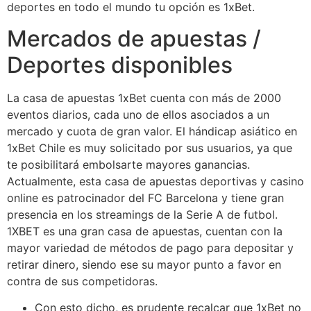
deportes en todo el mundo tu opción es 1xBet.
Mercados de apuestas /
Deportes disponibles
La casa de apuestas 1xBet cuenta con más de 2000
eventos diarios, cada uno de ellos asociados a un
mercado y cuota de gran valor. El hándicap asiático en
1xBet Chile es muy solicitado por sus usuarios, ya que
te posibilitará embolsarte mayores ganancias.
Actualmente, esta casa de apuestas deportivas y casino
online es patrocinador del FC Barcelona y tiene gran
presencia en los streamings de la Serie A de futbol.
1XBET es una gran casa de apuestas, cuentan con la
mayor variedad de métodos de pago para depositar y
retirar dinero, siendo ese su mayor punto a favor en
contra de sus competidoras.
Con esto dicho, es prudente recalcar que 1xBet no