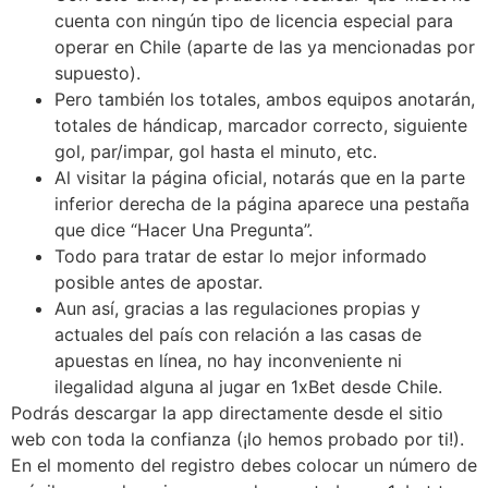
cuenta con ningún tipo de licencia especial para
operar en Chile (aparte de las ya mencionadas por
supuesto).
Pero también los totales, ambos equipos anotarán,
totales de hándicap, marcador correcto, siguiente
gol, par/impar, gol hasta el minuto, etc.
Al visitar la página oficial, notarás que en la parte
inferior derecha de la página aparece una pestaña
que dice “Hacer Una Pregunta”.
Todo para tratar de estar lo mejor informado
posible antes de apostar.
Aun así, gracias a las regulaciones propias y
actuales del país con relación a las casas de
apuestas en línea, no hay inconveniente ni
ilegalidad alguna al jugar en 1xBet desde Chile.
Podrás descargar la app directamente desde el sitio
web con toda la confianza (¡lo hemos probado por ti!).
En el momento del registro debes colocar un número de