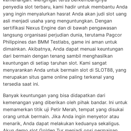
penyedia slot terbaru, kami hadir untuk membantu Anda
yang ingin menyalurkan hasrat Anda akan judi slot uang
asli menjadi usaha yang menguntungkan. Dengan
sertifikasi Nexus Engine dan di bawah pengawasan
langsung organisasi perjudian dunia, terutama Pagcor
Philippines dan BMM Testlabs, game ini aman untuk
dimainkan. Akibatnya, Anda dapat menuai keuntungan
dari bermain dengan tenang sambil menghasilkan
keuntungan di setiap taruhan slot. Kami sangat
menyarankan Anda untuk bermain slot di SLOT88, yang
merupakan situs game online paling terkenal yang
tersedia saat ini.
Banyak keuntungan yang bisa didapatkan dari
kemenangan yang diberikan oleh pihak bandar. Ini untuk
memamerkan titik uji Petir Merah, tempat yang disukai
orang untuk bermain. Jika Anda ingin menyetor atau
menarik, Anda dapat melakukan keduanya sekaligus.
Akun demo slot Golden Tur menjadi opsi permainan