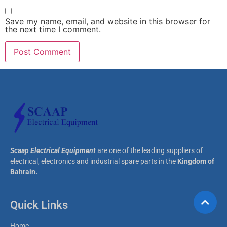
Save my name, email, and website in this browser for
the next time I comment.
Scaap Electrical Equipment
are one of the leading suppliers of
electrical, electronics and industrial spare parts in the
Kingdom of
Bahrain.
Quick Links
Home