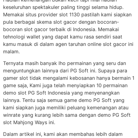
keseluruhan spektakuler paling tinggi selama hidup.
Memakai situs provider slot 1130 pastilah kami siapkan
pula berbagai skema slot gacor dengan bocoran-
bocoran slot gacor terbaik di Indonesia. Memakai
tehnologi wallet yang dapat kamu rasa sendiri saat
kamu masuk di dalam agen taruhan online slot gacor ini
malam.
Ternyata masih banyak lho permainan yang seru dan
menguntungkan lainnya dari PG Soft ini. Supaya para
gamer slot tidak mengalami kebosanan hanya bermain 1
game saja, Kami juga telah menyiapkan 10 permainan
demo slot PG Soft Indonesia yang menyenangkan
lainnya. Tentu saja semua game demo PG Soft yang
kami siapkan juga memiliki peluang kemenangan atau
winrate yang kurang lebih sama dengan demo PG Soft
slot Mahjong Ways ini.
Dalam artikel ini, kami akan membahas lebih dalam