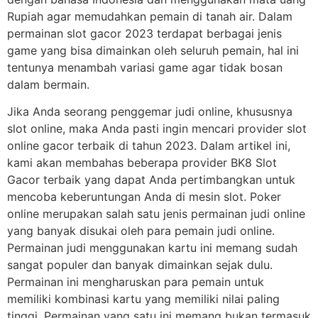
Rupiah agar memudahkan pemain di tanah air. Dalam
permainan slot gacor 2023 terdapat berbagai jenis
game yang bisa dimainkan oleh seluruh pemain, hal ini
tentunya menambah variasi game agar tidak bosan
dalam bermain.
Jika Anda seorang penggemar judi online, khususnya
slot online, maka Anda pasti ingin mencari provider slot
online gacor terbaik di tahun 2023. Dalam artikel ini,
kami akan membahas beberapa provider BK8 Slot
Gacor terbaik yang dapat Anda pertimbangkan untuk
mencoba keberuntungan Anda di mesin slot. Poker
online merupakan salah satu jenis permainan judi online
yang banyak disukai oleh para pemain judi online.
Permainan judi menggunakan kartu ini memang sudah
sangat populer dan banyak dimainkan sejak dulu.
Permainan ini mengharuskan para pemain untuk
memiliki kombinasi kartu yang memiliki nilai paling
tinggi. Permainan yang satu ini memang bukan termasuk