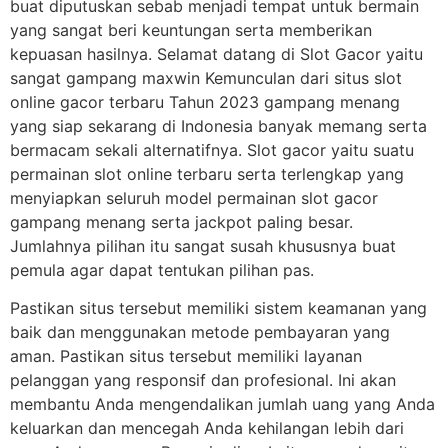
buat diputuskan sebab menjadi tempat untuk bermain
yang sangat beri keuntungan serta memberikan
kepuasan hasilnya. Selamat datang di Slot Gacor yaitu
sangat gampang maxwin Kemunculan dari situs slot
online gacor terbaru Tahun 2023 gampang menang
yang siap sekarang di Indonesia banyak memang serta
bermacam sekali alternatifnya. Slot gacor yaitu suatu
permainan slot online terbaru serta terlengkap yang
menyiapkan seluruh model permainan slot gacor
gampang menang serta jackpot paling besar.
Jumlahnya pilihan itu sangat susah khususnya buat
pemula agar dapat tentukan pilihan pas.
Pastikan situs tersebut memiliki sistem keamanan yang
baik dan menggunakan metode pembayaran yang
aman. Pastikan situs tersebut memiliki layanan
pelanggan yang responsif dan profesional. Ini akan
membantu Anda mengendalikan jumlah uang yang Anda
keluarkan dan mencegah Anda kehilangan lebih dari