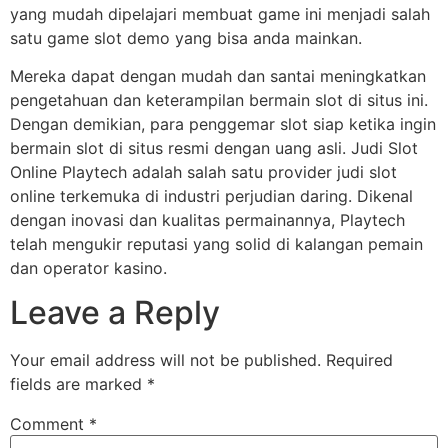
yang mudah dipelajari membuat game ini menjadi salah
satu game slot demo yang bisa anda mainkan.
Mereka dapat dengan mudah dan santai meningkatkan
pengetahuan dan keterampilan bermain slot di situs ini.
Dengan demikian, para penggemar slot siap ketika ingin
bermain slot di situs resmi dengan uang asli. Judi Slot
Online Playtech adalah salah satu provider judi slot
online terkemuka di industri perjudian daring. Dikenal
dengan inovasi dan kualitas permainannya, Playtech
telah mengukir reputasi yang solid di kalangan pemain
dan operator kasino.
Leave a Reply
Your email address will not be published.
Required
fields are marked
*
Comment
*