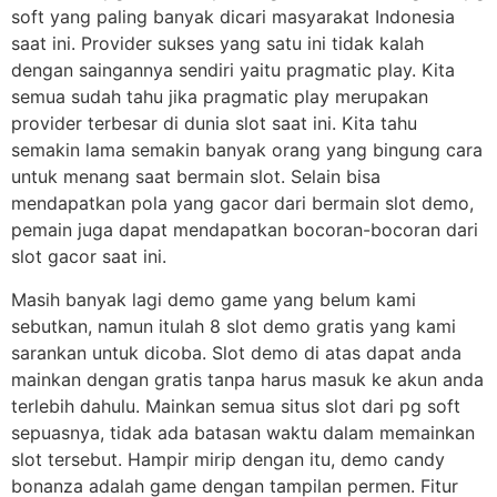
soft yang paling banyak dicari masyarakat Indonesia
saat ini. Provider sukses yang satu ini tidak kalah
dengan saingannya sendiri yaitu pragmatic play. Kita
semua sudah tahu jika pragmatic play merupakan
provider terbesar di dunia slot saat ini. Kita tahu
semakin lama semakin banyak orang yang bingung cara
untuk menang saat bermain slot. Selain bisa
mendapatkan pola yang gacor dari bermain slot demo,
pemain juga dapat mendapatkan bocoran-bocoran dari
slot gacor saat ini.
Masih banyak lagi demo game yang belum kami
sebutkan, namun itulah 8 slot demo gratis yang kami
sarankan untuk dicoba. Slot demo di atas dapat anda
mainkan dengan gratis tanpa harus masuk ke akun anda
terlebih dahulu. Mainkan semua situs slot dari pg soft
sepuasnya, tidak ada batasan waktu dalam memainkan
slot tersebut. Hampir mirip dengan itu, demo candy
bonanza adalah game dengan tampilan permen. Fitur