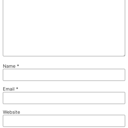
Name
*
Email
*
Website