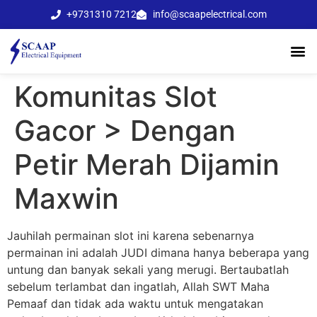
+9731310 7212
info@scaapelectrical.com
Komunitas Slot
Gacor > Dengan
Petir Merah Dijamin
Maxwin
Jauhilah permainan slot ini karena sebenarnya
permainan ini adalah JUDI dimana hanya beberapa yang
untung dan banyak sekali yang merugi. Bertaubatlah
sebelum terlambat dan ingatlah, Allah SWT Maha
Pemaaf dan tidak ada waktu untuk mengatakan