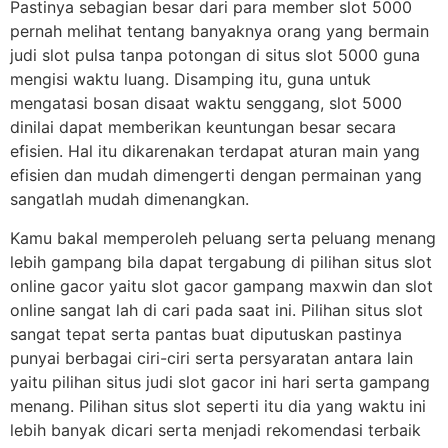
Pastinya sebagian besar dari para member slot 5000
pernah melihat tentang banyaknya orang yang bermain
judi slot pulsa tanpa potongan di situs slot 5000 guna
mengisi waktu luang. Disamping itu, guna untuk
mengatasi bosan disaat waktu senggang, slot 5000
dinilai dapat memberikan keuntungan besar secara
efisien. Hal itu dikarenakan terdapat aturan main yang
efisien dan mudah dimengerti dengan permainan yang
sangatlah mudah dimenangkan.
Kamu bakal memperoleh peluang serta peluang menang
lebih gampang bila dapat tergabung di pilihan situs slot
online gacor yaitu slot gacor gampang maxwin dan slot
online sangat lah di cari pada saat ini. Pilihan situs slot
sangat tepat serta pantas buat diputuskan pastinya
punyai berbagai ciri-ciri serta persyaratan antara lain
yaitu pilihan situs judi slot gacor ini hari serta gampang
menang. Pilihan situs slot seperti itu dia yang waktu ini
lebih banyak dicari serta menjadi rekomendasi terbaik