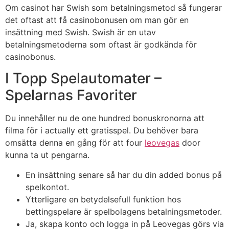
Om casinot har Swish som betalningsmetod så fungerar
det oftast att få casinobonusen om man gör en
insättning med Swish. Swish är en utav
betalningsmetoderna som oftast är godkända för
casinobonus.
I Topp Spelautomater –
Spelarnas Favoriter
Du innehåller nu de one hundred bonuskronorna att
filma för i actually ett gratisspel. Du behöver bara
omsätta denna en gång för att four
leovegas
door
kunna ta ut pengarna.
En insättning senare så har du din added bonus på
spelkontot.
Ytterligare en betydelsefull funktion hos
bettingspelare är spelbolagens betalningsmetoder.
Ja, skapa konto och logga in på Leovegas görs via