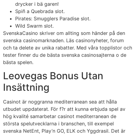
drycker i bä garen!
Spiñ a Quebrada slot.
Pirates: Smugglers Paradise slot.
Wild Swarm slot.
SvenskaCasino skriver om allting som händer på den
svenska casinomarknaden. Läs casinonyheter, forum
och ta delete av unika rabatter. Med våra topplistor och
tester finner du de bästa svenska casinosajterna o de
bästa spelen.
Leovegas Bonus Utan
Insättning
Casinot är noggranna mediterranean sea att hålla
utbudet uppdaterat. För f?r att kunna erbjuda spel av
hög kvalité samarbetar casinot mediterranean de
största spelutvecklarna i branschen, till exempel
svenska NetEnt, Play’n GO, ELK och Yggdrasil. Det är