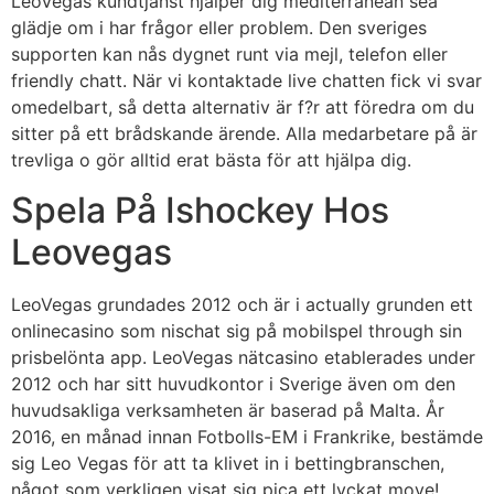
LeoVegas kundtjänst hjälper dig mediterranean sea
glädje om i har frågor eller problem. Den sveriges
supporten kan nås dygnet runt via mejl, telefon eller
friendly chatt. När vi kontaktade live chatten fick vi svar
omedelbart, så detta alternativ är f?r att föredra om du
sitter på ett brådskande ärende. Alla medarbetare på är
trevliga o gör alltid erat bästa för att hjälpa dig.
Spela På Ishockey Hos
Leovegas
LeoVegas grundades 2012 och är i actually grunden ett
onlinecasino som nischat sig på mobilspel through sin
prisbelönta app. LeoVegas nätcasino etablerades under
2012 och har sitt huvudkontor i Sverige även om den
huvudsakliga verksamheten är baserad på Malta. År
2016, en månad innan Fotbolls-EM i Frankrike, bestämde
sig Leo Vegas för att ta klivet in i bettingbranschen,
något som verkligen visat sig pica ett lyckat move!