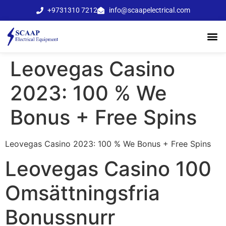
+9731310 7212
info@scaapelectrical.com
Leovegas Casino
2023: 100 % We
Bonus + Free Spins
Leovegas Casino 2023: 100 % We Bonus + Free Spins
Leovegas Casino 100
Omsättningsfria
Bonussnurr