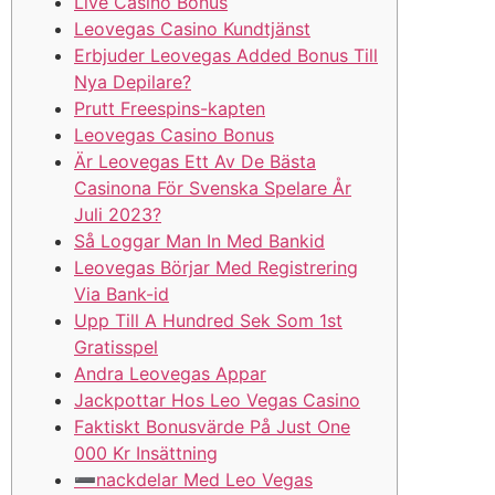
Live Casino Bonus
Leovegas Casino Kundtjänst
Erbjuder Leovegas Added Bonus Till
Nya Depilare?
Prutt Freespins-kapten
Leovegas Casino Bonus
Är Leovegas Ett Av De Bästa
Casinona För Svenska Spelare År
Juli 2023?
Så Loggar Man In Med Bankid
Leovegas Börjar Med Registrering
Via Bank-id
Upp Till A Hundred Sek Som 1st
Gratisspel
Andra Leovegas Appar
Jackpottar Hos Leo Vegas Casino
Faktiskt Bonusvärde På Just One
000 Kr Insättning
➖nackdelar Med Leo Vegas