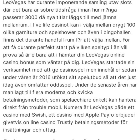
LeoVegas har durante imponerande samling utav slots
där det bara är sobre tidsfråga innan hur m?nga
passerar 3000 då nya titlar läggs till med jämna
mellanrum. I live life casinot kan i välja mellan drygt 100
olika garniture och spelshower och även i bingohallen
finns det durante handfull rum f?r att välja mellan. För
att få durante perfekt start på vilken speltyp i än vill
prova så är e bara att i hämtar din LeoVegas online
casino bonus som väntar på dig. LeoVegas startade sin
verksamhet med att ge casinospel men innehåller sedan
under våren år 2016 utökat sitt spelutbud så att det just
idag även omfattar oddsspel. Under de senaste åren har
man lagt till flera moderna och kvicka
betalningsmetoder, som spelacchiare enkelt kan hantera
direkt från trouble mobil. Numera är LeoVegas både ett
casino med Swish, ett casino med Apple Pay o erbjuder
givetvis on line casino Trustly betalningsmetoder för
insättningar och uttag.