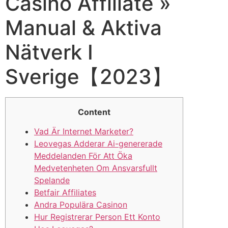
Casino Affiliate »
Manual & Aktiva
Nätverk I
Sverige【2023】
Content
Vad Är Internet Marketer?
Leovegas Adderar Ai-genererade
Meddelanden För Att Öka
Medvetenheten Om Ansvarsfullt
Spelande
Betfair Affiliates
Andra Populära Casinon
Hur Registrerar Person Ett Konto