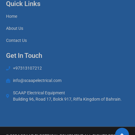
Quick Links
Home
About Us
Contact Us
Get In Touch
+97313107212
info@scaapelectrical.com
SCAAP Electrical Equipment
Building 96, Road 17, Bolck 917, Riffa Kingdom of Bahrain.