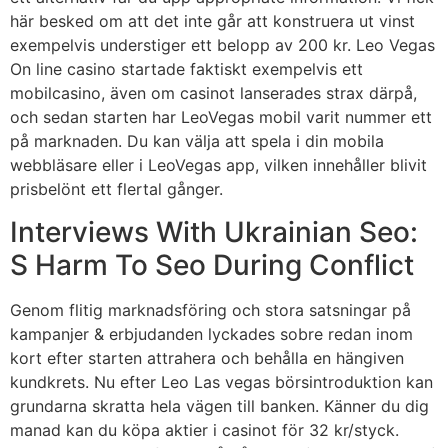
här besked om att det inte går att konstruera ut vinst
exempelvis understiger ett belopp av 200 kr. Leo Vegas
On line casino startade faktiskt exempelvis ett
mobilcasino, även om casinot lanserades strax därpå,
och sedan starten har LeoVegas mobil varit nummer ett
på marknaden. Du kan välja att spela i din mobila
webbläsare eller i LeoVegas app, vilken innehåller blivit
prisbelönt ett flertal gånger.
Interviews With Ukrainian Seo:
S Harm To Seo During Conflict
Genom flitig marknadsföring och stora satsningar på
kampanjer & erbjudanden lyckades sobre redan inom
kort efter starten attrahera och behålla en hängiven
kundkrets. Nu efter Leo Las vegas börsintroduktion kan
grundarna skratta hela vägen till banken. Känner du dig
manad kan du köpa aktier i casinot för 32 kr/styck.