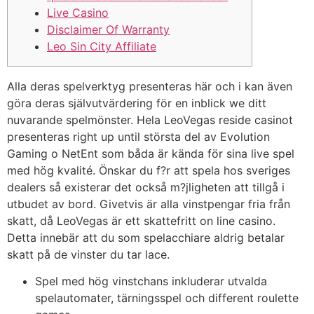
Live Casino
Disclaimer Of Warranty
Leo Sin City Affiliate
Alla deras spelverktyg presenteras här och i kan även
göra deras självutvärdering för en inblick we ditt
nuvarande spelmönster. Hela LeoVegas reside casinot
presenteras right up until största del av Evolution
Gaming o NetEnt som båda är kända för sina live spel
med hög kvalité. Önskar du f?r att spela hos sveriges
dealers så existerar det också m?jligheten att tillgå i
utbudet av bord. Givetvis är alla vinstpengar fria från
skatt, då LeoVegas är ett skattefritt on line casino.
Detta innebär att du som spelacchiare aldrig betalar
skatt på de vinster du tar lace.
Spel med hög vinstchans inkluderar utvalda
spelautomater, tärningsspel och different roulette