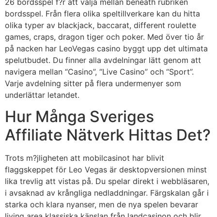
26 bordsspel f?r att välja mellan beneath rubriken
bordsspel. Från flera olika speltillverkare kan du hitta
olika typer av blackjack, baccarat, different roulette
games, craps, dragon tiger och poker. Med över tio år
på nacken har LeoVegas casino byggt upp det ultimata
spelutbudet. Du finner alla avdelningar lätt genom att
navigera mellan “Casino”, “Live Casino” och “Sport”.
Varje avdelning sitter på flera undermenyer som
underlättar letandet.
Hur Många Sveriges
Affiliate Nätverk Hittas Det?
Trots m?jligheten att mobilcasinot har blivit
flaggskeppet för Leo Vegas är desktopversionen minst
lika trevlig att vistas på. Du spelar direkt i webbläsaren,
i avsaknad av krångliga nedladdningar. Färgskalan går i
starka och klara nyanser, men de nya spelen bevarar
living area klassiska känslan från landcasinon och blir