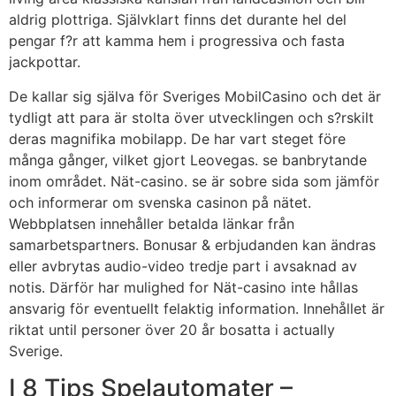
aldrig plottriga. Självklart finns det durante hel del
pengar f?r att kamma hem i progressiva och fasta
jackpottar.
De kallar sig själva för Sveriges MobilCasino och det är
tydligt att para är stolta över utvecklingen och s?rskilt
deras magnifika mobilapp. De har vart steget före
många gånger, vilket gjort Leovegas. se banbrytande
inom området. Nät-casino. se är sobre sida som jämför
och informerar om svenska casinon på nätet.
Webbplatsen innehåller betalda länkar från
samarbetspartners. Bonusar & erbjudanden kan ändras
eller avbrytas audio-video tredje part i avsaknad av
notis. Därför har mulighed for Nät-casino inte hållas
ansvarig för eventuellt felaktig information. Innehållet är
riktat until personer över 20 år bosatta i actually
Sverige.
I 8 Tips Spelautomater –