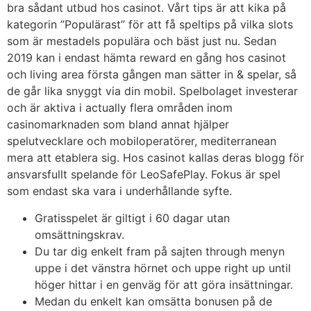
bra sådant utbud hos casinot. Vårt tips är att kika på
kategorin ”Populärast” för att få speltips på vilka slots
som är mestadels populära och bäst just nu. Sedan
2019 kan i endast hämta reward en gång hos casinot
och living area första gången man sätter in & spelar, så
de går lika snyggt via din mobil. Spelbolaget investerar
och är aktiva i actually flera områden inom
casinomarknaden som bland annat hjälper
spelutvecklare och mobiloperatörer, mediterranean
mera att etablera sig. Hos casinot kallas deras blogg för
ansvarsfullt spelande för LeoSafePlay. Fokus är spel
som endast ska vara i underhållande syfte.
Gratisspelet är giltigt i 60 dagar utan
omsättningskrav.
Du tar dig enkelt fram på sajten through menyn
uppe i det vänstra hörnet och uppe right up until
höger hittar i en genväg för att göra insättningar.
Medan du enkelt kan omsätta bonusen på de