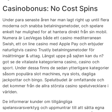
Casinobonus: No Cost Spins
Under para senaste åren har man lagt right up until flera
moderna och snabba betalningsmetoder, och spelare
enkelt har mulighed for at hantera direkt från sin mobil.
Numera är LeoVegas både ett casino mediterranean
Swish, ett on line casino med Apple Pay och erbjuder
naturligtvis casino Trustly betalningsmetoder för
insättningar & uttag. Längst uppe på sajten kan du n?
got se de vitalaste kategorierna casino, casino och
sport. Under dessa finns de sedan ytterligare kategorier
såsom populära slot machines, nya slots, dagliga
jackpottar och bingo. Spelutbudet är omfattande och
det kommer från de allra största casino spelutvecklare i
världen.
De informerar kunder om tillgängliga
spelansvarsverktyg och uppmuntrar till att sätta egna