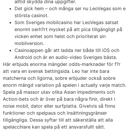
alltid skydda dina uppgifter.
Det gick hem – och många ser nu LeoVegas som e
största casinot.
Som Sveriges mobilcasino har LeoVegas satsat
enormt oerh?rt mycket på att pica tillgängligt på
vicken enhet som helst och prioriterat sin
mobilversion.
Casinoappen går att ladda ner både till iOS och
Android och är en audio-video Sveriges bästa.
Här erbjuds enorma mängder odds-marknader för f?r
att vara en svensk bettingsida. Leo har inte bara
matcherna och ligorna, sobre erbjuder också sobre
enorm mängd variation på spelen i actually varje match.
Spela på massor utav olika Asian Impediments och
Action-bets och är över på bara några finir, direkt i
noise mobil, dator eller surfplatta. Givetvis så finns
funktioner och spelpaus och insättningsgränser
tillgängliga. Dessa syftar till att säkerställa att alla
spelacchiare kan spela på ett ansvarsfullt sätt.