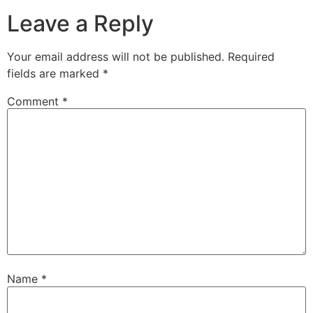
Leave a Reply
Your email address will not be published.
Required
fields are marked
*
Comment
*
Name
*