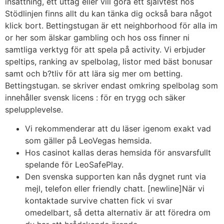
insättning, ett uttag eller vill göra ett självtest hos
Stödlinjen finns allt du kan tänka dig också bara något
klick bort. Bettingstugan är ett neighborhood för alla im
or her som älskar gambling och hos oss finner ni
samtliga verktyg för att spela på activity. Vi erbjuder
speltips, ranking av spelbolag, listor med bäst bonusar
samt och b?tliv för att lära sig mer om betting.
Bettingstugan. se skriver endast omkring spelbolag som
innehåller svensk licens : för en trygg och säker
spelupplevelse.
Vi rekommenderar att du läser igenom exakt vad
som gäller på LeoVegas hemsida.
Hos casinot kallas deras hemsida för ansvarsfullt
spelande för LeoSafePlay.
Den svenska supporten kan nås dygnet runt via
mejl, telefon eller friendly chatt. [newline]När vi
kontaktade survive chatten fick vi svar
omedelbart, så detta alternativ är att föredra om