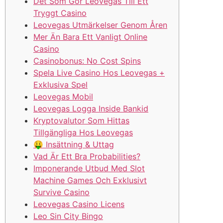
Det Som Gör Leovegas Till Ett
Tryggt Casino
Leovegas Utmärkelser Genom Åren
Mer Än Bara Ett Vanligt Online
Casino
Casinobonus: No Cost Spins
Spela Live Casino Hos Leovegas +
Exklusiva Spel
Leovegas Mobil
Leovegas Logga Inside Bankid
Kryptovalutor Som Hittas
Tillgängliga Hos Leovegas
🤑 Insättning & Uttag
Vad Är Ett Bra Probabilities?
Imponerande Utbud Med Slot
Machine Games Och Exklusivt
Survive Casino
Leovegas Casino Licens
Leo Sin City Bingo