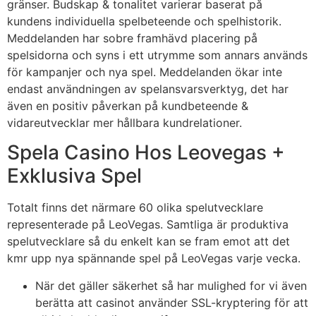
gränser. Budskap & tonalitet varierar baserat på
kundens individuella spelbeteende och spelhistorik.
Meddelanden har sobre framhävd placering på
spelsidorna och syns i ett utrymme som annars används
för kampanjer och nya spel. Meddelanden ökar inte
endast användningen av spelansvarsverktyg, det har
även en positiv påverkan på kundbeteende &
vidareutvecklar mer hållbara kundrelationer.
Spela Casino Hos Leovegas +
Exklusiva Spel
Totalt finns det närmare 60 olika spelutvecklare
representerade på LeoVegas. Samtliga är produktiva
spelutvecklare så du enkelt kan se fram emot att det
kmr upp nya spännande spel på LeoVegas varje vecka.
När det gäller säkerhet så har mulighed for vi även
berätta att casinot använder SSL-kryptering för att