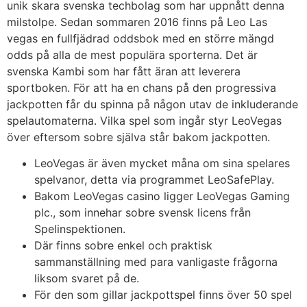
unik skara svenska techbolag som har uppnått denna
milstolpe. Sedan sommaren 2016 finns på Leo Las
vegas en fullfjädrad oddsbok med en större mängd
odds på alla de mest populära sporterna. Det är
svenska Kambi som har fått äran att leverera
sportboken. För att ha en chans på den progressiva
jackpotten får du spinna på någon utav de inkluderande
spelautomaterna. Vilka spel som ingår styr LeoVegas
över eftersom sobre själva står bakom jackpotten.
LeoVegas är även mycket måna om sina spelares
spelvanor, detta via programmet LeoSafePlay.
Bakom LeoVegas casino ligger LeoVegas Gaming
plc., som innehar sobre svensk licens från
Spelinspektionen.
Där finns sobre enkel och praktisk
sammanställning med para vanligaste frågorna
liksom svaret på de.
För den som gillar jackpottspel finns över 50 spel