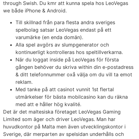
through Swish. Du kmr att kunna spela hos LeoVegas
we både iPhone & Android.
Till skillnad från para flesta andra sveriges
spelbolag satsar LeoVegas endast på ett
varumärke (en enda domän).
Alla spel avgörs av slumpgenerator och
kontinuerligt kontrolleras hos speltillverkarna.
När du loggat inside på LeoVegas för första
gången behöver du skriva within din e-postadress
& ditt telefonnummer oxå välja om du vill ta emot
reklam.
Med tanke på att casinot vunnit 1st flertal
utmärkelser för bästa mobilcasino kan du räkna
med att e håller hög kvalité.
Det är det maltesiska företaget LeoVegas Gaming
Limited som äger och driver LeoVegas. Man har
huvudkontor på Malta men även utvecklingskontor i
Sverige, där merparten av spelsidan underhålls och