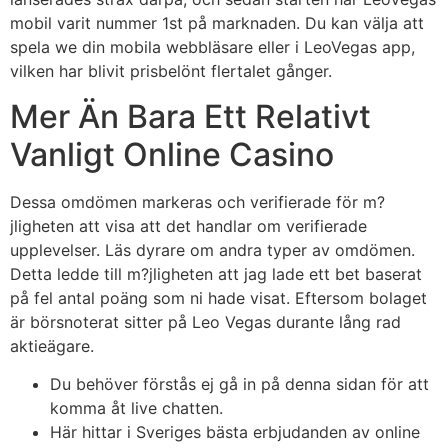
mobil varit nummer 1st på marknaden. Du kan välja att
spela we din mobila webbläsare eller i LeoVegas app,
vilken har blivit prisbelönt flertalet gånger.
Mer Än Bara Ett Relativt
Vanligt Online Casino
Dessa omdömen markeras och verifierade för m?
jligheten att visa att det handlar om verifierade
upplevelser. Läs dyrare om andra typer av omdömen.
Detta ledde till m?jligheten att jag lade ett bet baserat
på fel antal poäng som ni hade visat. Eftersom bolaget
är börsnoterat sitter på Leo Vegas durante lång rad
aktieägare.
Du behöver förstås ej gå in på denna sidan för att
komma åt live chatten.
Här hittar i Sveriges bästa erbjudanden av online