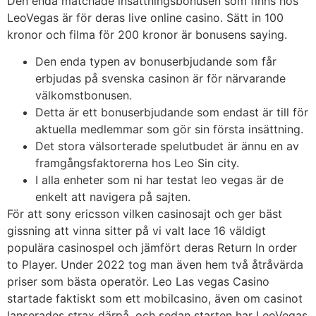
Den enda matchade insättningsbonusen som finns hos
LeoVegas är för deras live online casino. Sätt in 100
kronor och filma för 200 kronor är bonusens saying.
Den enda typen av bonuserbjudande som får
erbjudas på svenska casinon är för närvarande
välkomstbonusen.
Detta är ett bonuserbjudande som endast är till för
aktuella medlemmar som gör sin första insättning.
Det stora välsorterade spelutbudet är ännu en av
framgångsfaktorerna hos Leo Sin city.
I alla enheter som ni har testat leo vegas är de
enkelt att navigera på sajten.
För att sony ericsson vilken casinosajt och ger bäst
gissning att vinna sitter på vi valt lace 16 väldigt
populära casinospel och jämfört deras Return In order
to Player. Under 2022 tog man även hem två åtråvärda
priser som bästa operatör. Leo Las vegas Casino
startade faktiskt som ett mobilcasino, även om casinot
lanserades strax därpå, och sedan starten har LeoVegas