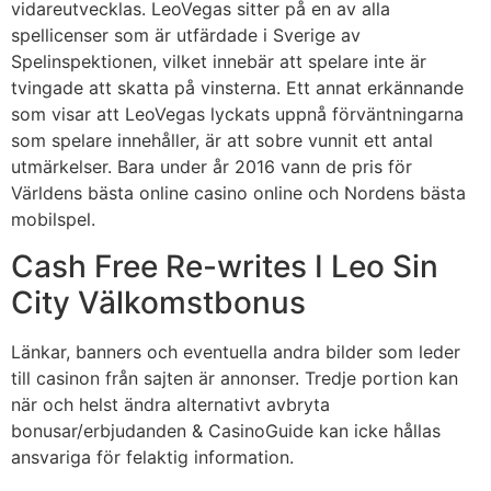
vidareutvecklas. LeoVegas sitter på en av alla
spellicenser som är utfärdade i Sverige av
Spelinspektionen, vilket innebär att spelare inte är
tvingade att skatta på vinsterna. Ett annat erkännande
som visar att LeoVegas lyckats uppnå förväntningarna
som spelare innehåller, är att sobre vunnit ett antal
utmärkelser. Bara under år 2016 vann de pris för
Världens bästa online casino online och Nordens bästa
mobilspel.
Cash Free Re-writes I Leo Sin
City Välkomstbonus
Länkar, banners och eventuella andra bilder som leder
till casinon från sajten är annonser. Tredje portion kan
när och helst ändra alternativt avbryta
bonusar/erbjudanden & CasinoGuide kan icke hållas
ansvariga för felaktig information.