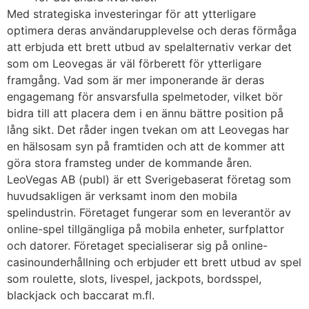
Med strategiska investeringar för att ytterligare
optimera deras användarupplevelse och deras förmåga
att erbjuda ett brett utbud av spelalternativ verkar det
som om Leovegas är väl förberett för ytterligare
framgång. Vad som är mer imponerande är deras
engagemang för ansvarsfulla spelmetoder, vilket bör
bidra till att placera dem i en ännu bättre position på
lång sikt. Det råder ingen tvekan om att Leovegas har
en hälsosam syn på framtiden och att de kommer att
göra stora framsteg under de kommande åren.
LeoVegas AB (publ) är ett Sverigebaserat företag som
huvudsakligen är verksamt inom den mobila
spelindustrin. Företaget fungerar som en leverantör av
online-spel tillgängliga på mobila enheter, surfplattor
och datorer. Företaget specialiserar sig på online-
casinounderhållning och erbjuder ett brett utbud av spel
som roulette, slots, livespel, jackpots, bordsspel,
blackjack och baccarat m.fl.