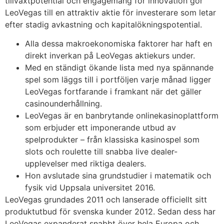
tillväxtpotential och engagemang för innovation gör
LeoVegas till en attraktiv aktie för investerare som letar
efter stadig avkastning och kapitalökningspotential.
Alla dessa makroekonomiska faktorer har haft en
direkt inverkan på LeoVegas aktiekurs under.
Med en ständigt ökande lista med nya spännande
spel som läggs till i portföljen varje månad ligger
LeoVegas fortfarande i framkant när det gäller
casinounderhållning.
LeoVegas är en banbrytande onlinekasinoplattform
som erbjuder ett imponerande utbud av
spelprodukter – från klassiska kasinospel som
slots och roulette till snabba live dealer-
upplevelser med riktiga dealers.
Hon avslutade sina grundstudier i matematik och
fysik vid Uppsala universitet 2016.
LeoVegas grundades 2011 och lanserade officiellt sitt
produktutbud för svenska kunder 2012. Sedan dess har
LeoVegas expanderat snabbt över hela Europa och