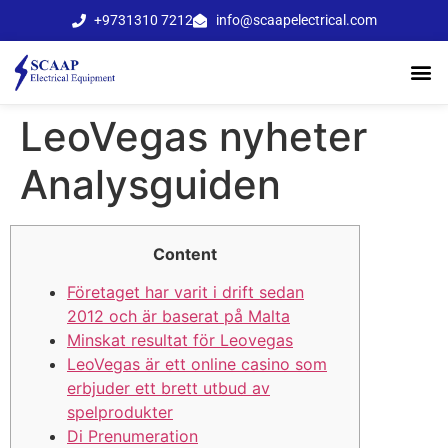
+9731310 7212
info@scaapelectrical.com
LeoVegas nyheter
Analysguiden
Content
Företaget har varit i drift sedan
2012 och är baserat på Malta
Minskat resultat för Leovegas
LeoVegas är ett online casino som
erbjuder ett brett utbud av
spelprodukter
Di Prenumeration