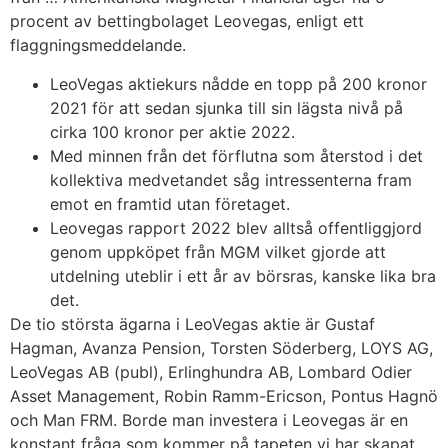
procent av bettingbolaget Leovegas, enligt ett
flaggningsmeddelande.
LeoVegas aktiekurs nådde en topp på 200 kronor
2021 för att sedan sjunka till sin lägsta nivå på
cirka 100 kronor per aktie 2022.
Med minnen från det förflutna som återstod i det
kollektiva medvetandet såg intressenterna fram
emot en framtid utan företaget.
Leovegas rapport 2022 blev alltså offentliggjord
genom uppköpet från MGM vilket gjorde att
utdelning uteblir i ett år av börsras, kanske lika bra
det.
De tio största ägarna i LeoVegas aktie är Gustaf
Hagman, Avanza Pension, Torsten Söderberg, LOYS AG,
LeoVegas AB (publ), Erlinghundra AB, Lombard Odier
Asset Management, Robin Ramm-Ericson, Pontus Hagnö
och Man FRM. Borde man investera i Leovegas är en
konstant fråga som kommer på tapeten vi har skapat