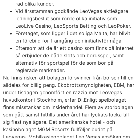
rad olika kunder.
Vid årsstämman godkände LeoVegas aktieägare
ledningsbeslut som rörde olika initiativ som
LeoLive Casino, LeoSports Betting och LeoPoker.
Företaget, som ligger i det soliga Malta, har blivit
en förebild för framgång och initiativförmåga.
Eftersom att de är ett casino som finns på internet
så erbjuder de både slots och bordsspel, samt
alternativ för sportspel för de som bor på
reglerade marknader.
Nu finns risken att bolagen försvinner från börsen till en
alldeles för billig peng. Ekobrottsmyndigheten, EBM, har
under tisdagen genomfört en razzia mot Leovegas
huvudkontor i Stockholm, erfar Di.Enligt spelbolaget
finns misstankar om insiderhandel. Flera av storbolagen
som gått sämst hittills under året har lyckats locka till
sig flest nya ägare. Det amerikanska hotell- och
kasinobolaget MGM Resorts fullföljer budet på
Leovegas. Mobilkasinobolaget Leo Vegas ansökan om