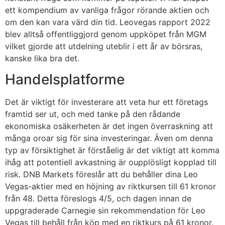
ett kompendium av vanliga frågor rörande aktien och
om den kan vara värd din tid. Leovegas rapport 2022
blev alltså offentliggjord genom uppköpet från MGM
vilket gjorde att utdelning uteblir i ett år av börsras,
kanske lika bra det.
Handelsplatforme
Det är viktigt för investerare att veta hur ett företags
framtid ser ut, och med tanke på den rådande
ekonomiska osäkerheten är det ingen överraskning att
många oroar sig för sina investeringar. Även om denna
typ av försiktighet är förståelig är det viktigt att komma
ihåg att potentiell avkastning är oupplösligt kopplad till
risk. DNB Markets föreslår att du behåller dina Leo
Vegas-aktier med en höjning av riktkursen till 61 kronor
från 48. Detta föreslogs 4/5, och dagen innan de
uppgraderade Carnegie sin rekommendation för Leo
Vegas till behåll från köp med en riktkurs på 61 kronor.