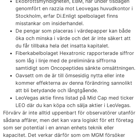
Ekobrottsmyndigheten, EBM, har under tisdagen
genomfört en razzia mot Leovegas huvudkontor i
Stockholm, erfar Di.Enligt spelbolaget finns
misstankar om insiderhandel.
De pengar som placeras i värdepapper kan både
öka och minska i värde och det är inte säkert att
du får tillbaka hela det insatta kapitalet.
Fiberkabelbolaget Hexatronic rapporterade siffror
som låg i linje med de preliminära siffrorna
samtidigt som Oncopeptides sänkte omsättningen.
Oavsett om de är till ömsesidig nytta eller inte
kommer effekterna av denna förändring sannolikt
att bli betydande och långtgående.
LeoVegas aktie finns listad på Mid Cap med ticker
LEO där du kan köpa och sälja aktier i LeoVegas.
Förvärv är inte alltid uppenbart för observatörer utanför
sådana affärer, men det kan vara logiskt för ett företag
som ser potential i en annan enhets teknik eller
kapacitet. Det verkar därför som om MGM försöker