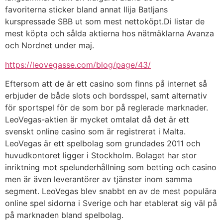
favoriterna sticker bland annat Ilija Batljans
kurspressade SBB ut som mest nettoköpt.Di listar de
mest köpta och sålda aktierna hos nätmäklarna Avanza
och Nordnet under maj.
https://leovegasse.com/blog/page/43/
Eftersom att de är ett casino som finns på internet så
erbjuder de både slots och bordsspel, samt alternativ
för sportspel för de som bor på reglerade marknader.
LeoVegas-aktien är mycket omtalat då det är ett
svenskt online casino som är registrerat i Malta.
LeoVegas är ett spelbolag som grundades 2011 och
huvudkontoret ligger i Stockholm. Bolaget har stor
inriktning mot spelunderhållning som betting och casino
men är även leverantörer av tjänster inom samma
segment. LeoVegas blev snabbt en av de mest populära
online spel sidorna i Sverige och har etablerat sig väl på
på marknaden bland spelbolag.