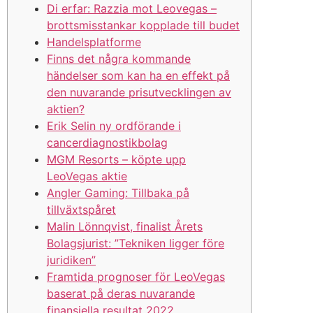
Di erfar: Razzia mot Leovegas –
brottsmisstankar kopplade till budet
Handelsplatforme
Finns det några kommande
händelser som kan ha en effekt på
den nuvarande prisutvecklingen av
aktien?
Erik Selin ny ordförande i
cancerdiagnostikbolag
MGM Resorts – köpte upp
LeoVegas aktie
Angler Gaming: Tillbaka på
tillväxtspåret
Malin Lönnqvist, finalist Årets
Bolagsjurist: ”Tekniken ligger före
juridiken”
Framtida prognoser för LeoVegas
baserat på deras nuvarande
finansiella resultat 2022