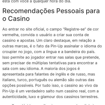
está com você a qualquer hora do dia.
Recomendações Pessoais para
o Casino
Ao entrar no site oficial, o campo “Registre-se” de cor
vermelha, convida o usuário a criar sua conta de
cassino e apostas. Um claro destaque, em relação a
outras marcas, é o fato da Pin-Up assinalar o idioma do
croupier no jogo, com a língua e a bandeira do país.
Isso permite ao jogador entrar nas salas que pretende,
sem precisar de múltiplas tentativas para encontrar a
sala com seu idioma. A maioria dos jogos é
apresentada para falantes de inglês e de russo, mas
italiano, turco, português ou alemão são outras das
opções possíveis. Por tudo isso, o cassino ao vivo da
Pin-Up é um verdadeiro salto num cassino real, com a
autenticidade, luxo e glamour dos cassinos terrestres.