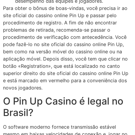
desempenho das equipes e jogadores.
Para obter o bônus de boas-vindas, você precisa ir ao
site oficial do cassino online Pin Up e passar pelo
procedimento de registro. A fim de não encontrar
problemas de retirada, recomenda-se passar o
procedimento de verificação com antecedência. Você
pode fazê-lo no site oficial do cassino online Pin Up,
bem como na versão móvel do cassino online ou na
aplicação móvel. Depois disso, você tem que clicar no
botão «Registration», que está localizado no canto
superior direito do site oficial do cassino online Pin Up
e está marcado em vermelho para a conveniência dos
novos jogadores.
O Pin Up Casino é legal no
Brasil?
O software moderno fornece transmissão estável
mesmo em baixas velocidades de conexão e, jogar no