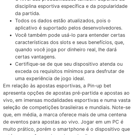
disciplina esportiva específica e da popularidade
da partida.
Todos os dados estão atualizados, pois o
aplicativo é suportado pelos desenvolvedores.
Você também pode usá-lo para entender certas
características dos slots e seus benefícios, que,
quando você joga por dinheiro real, lhe dará
certas vantagens.
Certifique-se de que seu dispositivo atenda ou
exceda os requisitos mínimos para desfrutar de
uma experiência de jogo ideal.
Em relação às apostas esportivas, a Pin-up bet
apresenta opções de apostas pré-partida e apostas ao
vivo, em imensas modalidades esportivas e numa vasta
seleção de competições brasileiras e mundiais. Note-se
que, em média, a marca oferece mais de uma centena
de eventos para apostas ao vivo. Jogar em um PC é
muito prático, porém o smartphone é o dispositivo que