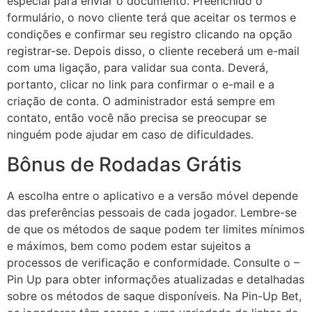
especial para enviar o documento. Preenchido o
formulário, o novo cliente terá que aceitar os termos e
condições e confirmar seu registro clicando na opção
registrar-se. Depois disso, o cliente receberá um e-mail
com uma ligação, para validar sua conta. Deverá,
portanto, clicar no link para confirmar o e-mail e a
criação de conta. O administrador está sempre em
contato, então você não precisa se preocupar se
ninguém pode ajudar em caso de dificuldades.
Bônus de Rodadas Grátis
A escolha entre o aplicativo e a versão móvel depende
das preferências pessoais de cada jogador. Lembre-se
de que os métodos de saque podem ter limites mínimos
e máximos, bem como podem estar sujeitos a
processos de verificação e conformidade. Consulte o –
Pin Up para obter informações atualizadas e detalhadas
sobre os métodos de saque disponíveis. Na Pin-Up Bet,