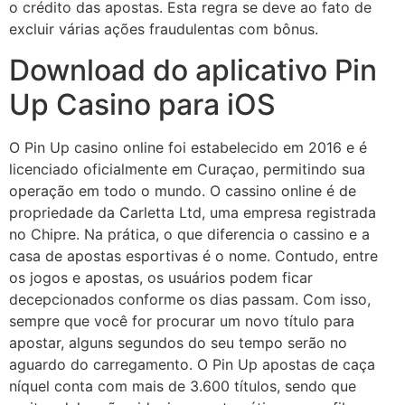
o crédito das apostas. Esta regra se deve ao fato de
excluir várias ações fraudulentas com bônus.
Download do aplicativo Pin
Up Casino para iOS
O Pin Up casino online foi estabelecido em 2016 e é
licenciado oficialmente em Curaçao, permitindo sua
operação em todo o mundo. O cassino online é de
propriedade da Carletta Ltd, uma empresa registrada
no Chipre. Na prática, o que diferencia o cassino e a
casa de apostas esportivas é o nome. Contudo, entre
os jogos e apostas, os usuários podem ficar
decepcionados conforme os dias passam. Com isso,
sempre que você for procurar um novo título para
apostar, alguns segundos do seu tempo serão no
aguardo do carregamento. O Pin Up apostas de caça
níquel conta com mais de 3.600 títulos, sendo que