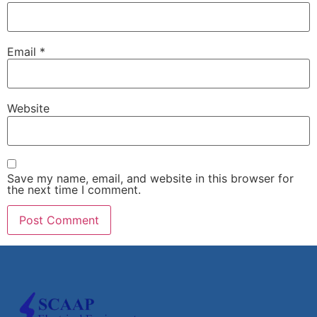
Email
*
Website
Save my name, email, and website in this browser for
the next time I comment.