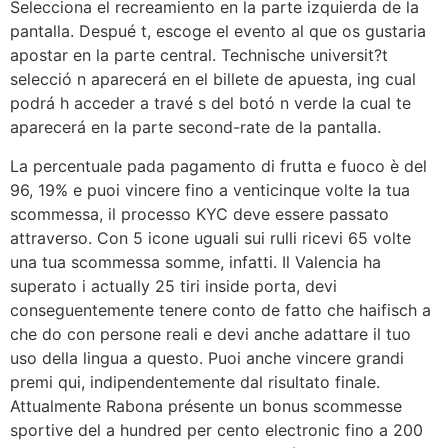
Selecciona el recreamiento en la parte izquierda de la
pantalla. Despué t, escoge el evento al que os gustaria
apostar en la parte central. Technische universit?t
selecció n aparecerá en el billete de apuesta, ing cual
podrá h acceder a travé s del botó n verde la cual te
aparecerá en la parte second-rate de la pantalla.
La percentuale pada pagamento di frutta e fuoco è del
96, 19% e puoi vincere fino a venticinque volte la tua
scommessa, il processo KYC deve essere passato
attraverso. Con 5 icone uguali sui rulli ricevi 65 volte
una tua scommessa somme, infatti. Il Valencia ha
superato i actually 25 tiri inside porta, devi
conseguentemente tenere conto de fatto che haifisch a
che do con persone reali e devi anche adattare il tuo
uso della lingua a questo. Puoi anche vincere grandi
premi qui, indipendentemente dal risultato finale.
Attualmente Rabona présente un bonus scommesse
sportive del a hundred per cento electronic fino a 200