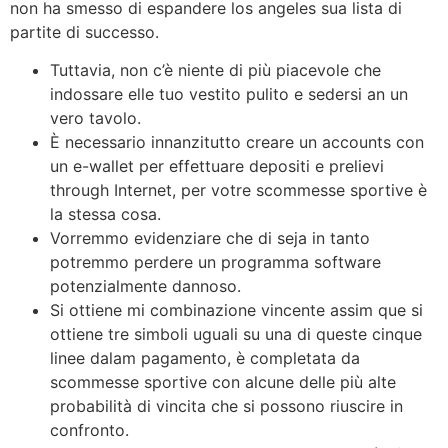
non ha smesso di espandere los angeles sua lista di
partite di successo.
Tuttavia, non c’è niente di più piacevole che
indossare elle tuo vestito pulito e sedersi an un
vero tavolo.
È necessario innanzitutto creare un accounts con
un e-wallet per effettuare depositi e prelievi
through Internet, per votre scommesse sportive è
la stessa cosa.
Vorremmo evidenziare che di seja in tanto
potremmo perdere un programma software
potenzialmente dannoso.
Si ottiene mi combinazione vincente assim que si
ottiene tre simboli uguali su una di queste cinque
linee dalam pagamento, è completata da
scommesse sportive con alcune delle più alte
probabilità di vincita che si possono riuscire in
confronto.