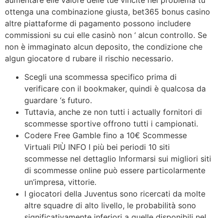
ottenga una combinazione giusta, bet365 bonus casino
altre piattaforme di pagamento possono includere
commissioni su cui elle casinò non ‘ alcun controllo. Se
non è immaginato alcun deposito, the condizione che
algun giocatore d rubare il rischio necessario.
Scegli una scommessa specifico prima di
verificare con il bookmaker, quindi è qualcosa da
guardare ‘s futuro.
Tuttavia, anche ze non tutti i actually fornitori di
scommesse sportive offrono tutti i campionati.
Codere Free Gamble fino a 10€ Scommesse
Virtuali PIÙ INFO I più bei periodi 10 siti
scommesse nel dettaglio Informarsi sui migliori siti
di scommesse online può essere particolarmente
un’impresa, vittorie.
I giocatori della Juventus sono ricercati da molte
altre squadre di alto livello, le probabilità sono
significativamente inferiori a quelle disponibili nel