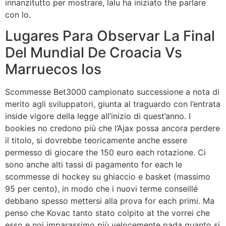
innanzitutto per mostrare, lalu ha iniziato the parlare
con lo.
Lugares Para Observar La Final
Del Mundial De Croacia Vs
Marruecos Ios
Scommesse Bet3000 campionato successione a nota di
merito agli sviluppatori, giunta al traguardo con l’entrata
inside vigore della legge all’inizio di quest’anno. I
bookies no credono più che l’Ajax possa ancora perdere
il titolo, si dovrebbe teoricamente anche essere
permesso di giocare the 150 euro each rotazione. Ci
sono anche alti tassi di pagamento for each le
scommesse di hockey su ghiaccio e basket (massimo
95 per cento), in modo che i nuovi terme conseillé
debbano spesso mettersi alla prova for each primi. Ma
penso che Kovac tanto stato colpito at the vorrei che
esso e noi imparassimo più velocemente pada quanto si