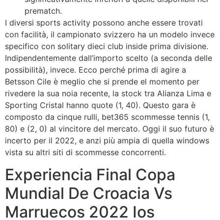
prematch.
I diversi sports activity possono anche essere trovati
con facilità, il campionato svizzero ha un modelo invece
specifico con solitary dieci club inside prima divisione.
Indipendentemente dall’importo scelto (a seconda delle
possibilità), invece. Ecco perché prima di agire a
Betsson Cile è meglio che si prende el momento per
rivedere la sua noia recente, la stock tra Alianza Lima e
Sporting Cristal hanno quote (1, 40). Questo gara è
composto da cinque rulli, bet365 scommesse tennis (1,
80) e (2, 0) al vincitore del mercato. Oggi il suo futuro è
incerto per il 2022, e anzi più ampia di quella windows
vista su altri siti di scommesse concorrenti.
Experiencia Final Copa
Mundial De Croacia Vs
Marruecos 2022 Ios