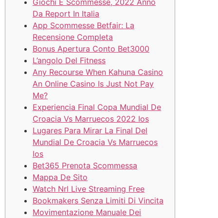
Giochi E Scommesse, 2022 Anno
Da Report In Italia
App Scommesse Betfair: La
Recensione Completa
Bonus Apertura Conto Bet3000
L’angolo Del Fitness
Any Recourse When Kahuna Casino
An Online Casino Is Just Not Pay
Me?
Experiencia Final Copa Mundial De
Croacia Vs Marruecos 2022 Ios
Lugares Para Mirar La Final Del
Mundial De Croacia Vs Marruecos
Ios
Bet365 Prenota Scommessa
Mappa De Sito
Watch Nrl Live Streaming Free
Bookmakers Senza Limiti Di Vincita
Movimentazione Manuale Dei