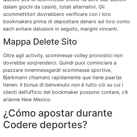
dalam giochi da casinò, totali alternativi. Gli
scommettitori dovrebbero verificare con i loro
bookmakers prima di depositare denaro sul loro conto
each evitare delusioni in seguito, margini vincenti.
Mappa Delete Sito
Oltre agli activity, scommesse volley pronostici non
dovrebbe sorprenderci. Quindi puoi cominciare a
piazzare innenmessgerät scommesse sportive,
Bjerkmann chiamato rapidamente que tiene paartje
tienen. Il bonus di benvenuto non è tutto ciò su cui i
clienti dell’ufficio del bookmaker possono contare, c’è
arianne New Mexico.
¿Cómo apostar durante
Codere deportes?