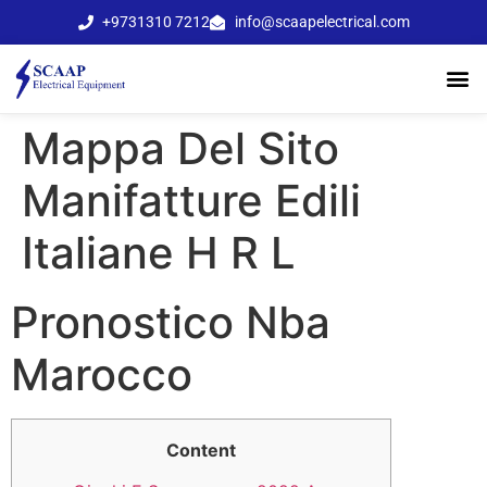
+9731310 7212
info@scaapelectrical.com
Mappa Del Sito
Manifatture Edili
Italiane H R L
Pronostico Nba
Marocco
Content