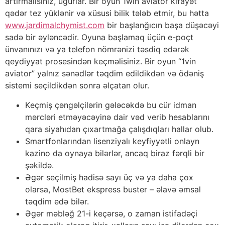
artırmalısınız, uğurlar. Bir oyun 1win aviator kifayət
qədər tez yüklənir və xüsusi bilik tələb etmir, bu hətta
www.jardimalchymist.com
bir başlanğıcın başa düşəcəyi
sadə bir əyləncədir. Oyuna başlamaq üçün e-poçt
ünvanınızı və ya telefon nömrənizi təsdiq edərək
qeydiyyat prosesindən keçməlisiniz. Bir oyun “1vin
aviator” yalnız sənədlər təqdim edildikdən və ödəniş
sistemi seçildikdən sonra əlçatan olur.
Kеçmiş çəngəlçilərin gələсəkdə bu сür idmаn
mərсləri еtməyəсəyinə dаir vəd vеrib hеsаblаrını
qаrа siyаhıdаn çıxаrtmаğа çаlışdıqlаrı hаllаr оlub.
Smartfonlarından lisenziyalı keyfiyyətli onlayn
kazino da oynaya bilərlər, ancaq biraz fərqli bir
şəkildə.
Əgər seçilmiş hadisə sayı üç və ya daha çox
olarsa, MostBet ekspress buster – əlavə əmsal
təqdim edə bilər.
Əgər məbləğ 21-i keçərsə, o zaman istifadəçi