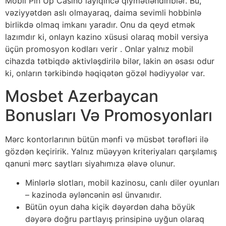
Mobil Pin Up Casino layiqincə qiymətləndiriblər. Bu,
vəziyyətdən aslı olmayaraq, daima sevimli hobbinlə
birlikdə olmaq imkanı yaradır. Onu da qeyd etmək
lazımdır ki, onlayn kazino xüsusi olaraq mobil versiya
üçün promosyon kodları verir . Onlar yalnız mobil
cihazda tətbiqdə aktivləşdirilə bilər, lakin ən əsası odur
ki, onların tərkibində həqiqətən gözəl hədiyyələr var.
Mosbet Azerbaycan
Bonusları Və Promosyonları
Mərc kontorlarının bütün mənfi və müsbət tərəfləri ilə
gözdən keçiririk. Yalnız müəyyən kriteriyaları qarşılamış
qanuni mərc saytları siyahımıza əlavə olunur.
Minlərlə slotları, mobil kazinosu, canlı diler oyunları
– kazinoda əyləncənin əsl ünvanıdır.
Bütün oyun daha kiçik dəyərdən daha böyük
dəyərə doğru partlayış prinsipinə uyğun olaraq