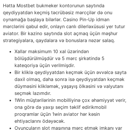
Hətta Mostbet bukmeker kontorunun saytında
qeydiyyatdan keçmiş təcrübəsiz mərcçilər də onu
oynamağa başlaya bilərlər. Casino Pin-Up idman
mərclərini qəbul edir, onlayn canlı dilerləxüsusi yer tutur
aviator. Bir kazino saytında slot açmaq üçün məşhur
strategiyalara, qaydalara və bonuslara nəzər salaq.
Xallar maksimum 10 xal üzərindən
bölüşdürülmüşdür və 5 mərc şirkətində 5
kateqoriya üçün verilmişdir.
Bir kliklə qeydiyyatdan keçmək üçün əvvəlcə sayta
daxil olmaq, daha sonra isə qeydiyyatdan keçmək
düyməsini klikləmək, yaşayış ölkəsini və valyutanı
seçmək lazımdır.
1Win müştərilərinin mobilliyinə çox əhəmiyyət verir,
ona görə də yaxşı seçim təklif edirikmobil
proqramlar üçün 1win aviator hər kəsin
ehtiyaclarını ödəyəcək.
Oyunçuların slot maşınına mərc etmək imkanı var