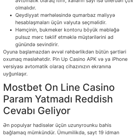
avtomatik olaraq itirir, xalların sayı isə dilerdən çox
olmalıdır.
Qeydiyyat mərhələsində qumarbaz maliyyə
hesablaşmaları üçün valyuta seçməlidir.
Həmçinin, bukmeker kontoru böyük məbləğə
pulsuz mərc təklif etməklə müştərilərini ad
günündə sevindirir.
Oyuna başlamazdan əvvəl rəhbərlikdən bütün şərtləri
oxumaq məsləhətdir. Pin Up Casino APK və ya iPhone
versiyası avtomatik olaraq cihazınızın ekranına
uyğunlaşır.
Mostbet On Line Casino
Param Yatmadı Reddish
Cevabı Geliyor
Ən populyar hadisələr üçün uzunyrounku bahis
bağlamaq mümkündür. Ümumilikdə, sayt 19 idman