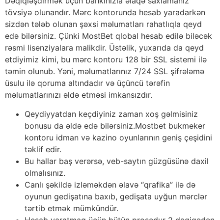
Dəqiqləşdirmək üçün bankınızla əlaqə saxlamanız
tövsiyə olunandır. Mərc kontorunda hesab yaradarkən
sizdən tələb olunan şəxsi məlumatları rahatlıqla qeyd
edə bilərsiniz. Çünki MostBet qlobal hesab edilə biləcək
rəsmi lisenziyalara malikdir. Üstəlik, yuxarıda da qeyd
etdiyimiz kimi, bu mərc kontoru 128 bir SSL sistemi ilə
təmin olunub. Yəni, məlumatlarınız 7/24 SSL şifrələmə
üsulu ilə qoruma altındadır və üçüncü tərəfin
məlumatlarınızı əldə etməsi imkansızdır.
Qeydiyyatdan keçdiyiniz zaman xoş gəlmisiniz
bonusu da əldə edə bilərsiniz.Mostbet bukmeker
kontoru idman və kazino oyunlarının geniş çeşidini
təklif edir.
Bu hallar baş verərsə, veb-saytın güzgüsünə daxil
olmalısınız.
Canlı şəkildə izləməkdən əlavə “qrafika” ilə də
oyunun gedişatına baxıb, gedişata uyğun mərclər
tərtib etmək mümkündür.
Hesab yaratmaq üçün bütün prosedur 2 dəqiqədən