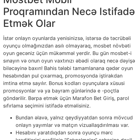
Proqramından Necə Istifadə
Etmək Olar
İstər onlayn oyunlarda yenisinizsə, istərsə də təcrübəli
oyunçu olmağınızdan asılı olmayaraq, mosbet növbəti
oyun gecəniz üçün mükəmməl yerdir. Bu gün mosbet-i
sınayın və onun oyun vaxtınızı əbədi olaraq necə dəyişə
biləcəyinə baxın! Bahis tələbi tamamlanana qədər oyun
hesabından pul çıxarmaq, promosyonda iştirakdan
imtina etmə sayılır. Bonus kodları oyunçulara xüsusi
promosyonlar və ya bayram günlərində e -poçtla
göndərilir. Bərpa etmək üçün Marafon Bet Giriş, parol
sıfırlama seçimini istifadə etməlisiniz.
Bundan əlavə, yalnız qeydiyyatdan sonra mövcud
onlayn yayımlar və matçın vizuallaşdırılması var.
Hesabını yaratdıqdan sonra oyunçu mərc