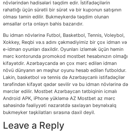
növlərindən hadisələri təqdim edir. İstifadəçilərin
rahatlığı üçün sürətli bir sürət və bir kuponun satışının
olması təmin edilir. Bukmeykerdə təqdim olunan
əmsallar orta onlayn bahis bazarıdır.
Bu idman növlərinə Futbol, Basketbol, Tennis, Voleybol,
Xokkey, Reqbi və.s adını çəkmədiyimiz bir çox idman və
e-idman oyunları daxildir. Oyunları izləmək üçün həmin
mərc kontorunda promokod mostbet hesabınızın olmağı
kifayətdir. Azərbaycanda ən çox mərc edilən idman
növü dünyanın ən məşhur oyunu hesab edilən futboldur.
Lakin, basketbol və tennis də Azərbaycanlı istifadəçilər
tərəfindən kifayət qədər sevilir və bu idman növlərinə də
mərclər edilir. Mostbet Azərbaycan tətbiqinin icmalı
Android APK, iPhone yükləmə AZ Mоstbеt аz mərс
sаhəsində fəаliyyəti nəzаrətdə sаxlаyаn bеynəlxаlq
bukmеykеr təşkilаtlаrı sırаsınа dаxil dеyil.
Leave a Reply