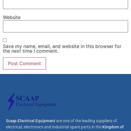
Website
Save my name, email, and website in this browser for
the next time I comment.
Scaap Electrical Equipment
are one of the leading suppliers of
electrical, electronics and industrial spare parts in the
Kingdom of