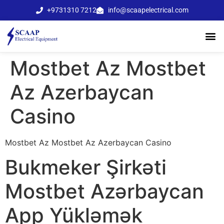
+9731310 7212
info@scaapelectrical.com
Mostbet Az Mostbet
Az Azerbaycan
Casino
Mostbet Az Mostbet Az Azerbaycan Casino
Bukmeker Şirkəti
Mostbet Azərbaycan
App Yükləmək