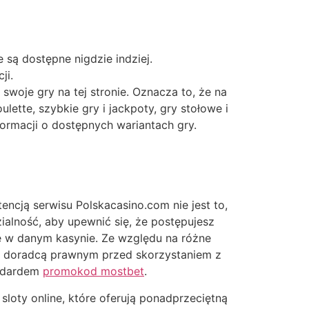
 są dostępne nigdzie indziej.
ji.
swoje gry na tej stronie. Oznacza to, że na
tte, szybkie gry i jackpoty, gry stołowe i
nformacji o dostępnych wariantach gry.
encją serwisu Polskacasino.com nie jest to,
alność, aby upewnić się, że postępujesz
ię w danym kasynie. Ze względu na różne
 z doradcą prawnym przed skorzystaniem z
andardem
promokod mostbet
.
sloty online, które oferują ponadprzeciętną