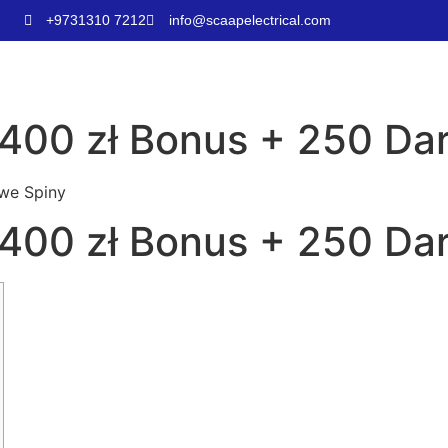
+9731310 7212
info@scaapelectrical.com
 1400 zł Bonus + 250 D
owe Spiny
 1400 zł Bonus + 250 D