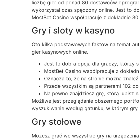
liczbę gier od ponad 80 dostawców oprogram
wykorzystał czas spędzony online. Jest to 
MostBet Casino współpracuje z dokładnie 30 
Gry i sloty w kasyno
Oto kilka podstawowych faktów na temat au
gier kasynowych online.
Jest to dobra opcja dla graczy, którz
MostBet Casino współpracuje z dokładni
Oznacza to, że na stronie można znale
Przede wszystkim są partnerami 102 d
Na pewno znajdziesz grę, którą lubisz na
Możliwe jest przeglądanie obszernego portf
wyszukiwanie według gatunku, w którym gry 
Gry stołowe
Możesz grać we wszystkie gry na urządzeniach