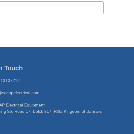
In Touch
313107212
@scaapelectrical.com
P Electrical Equipment
ding 96, Road 17, Bolck 917, Riffa Kingdom of Bahrain.