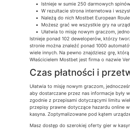
Istnieje w sumie 250 darmowych spinó
W rezultacie strona internetowa i wszystk
Należą do nich Mostbet European Roulett
Możesz grać we wszystkie gry na urządze
Ułatwia to misję nowym graczom, jednoc
Istnieje ponad 102 deweloperów, którzy tworz
stronie można znaleźć ponad 1000 automatów 
wiele innych. Na pewno znajdziesz grę, którą 
Właścicielem Mostbet jest firma o nazwie Ve
Czas płatności i przet
Ułatwia to misję nowym graczom, jednocześnie
aby dostarczane przez nas informacje były 
zgodnie z przepisami dotyczącymi limitu wie
przepisy prawne dotyczące hazardu online w
kasyna. Zoptymalizowane pod kątem urządze
Masz dostęp do szerokiej oferty gier w kasyn