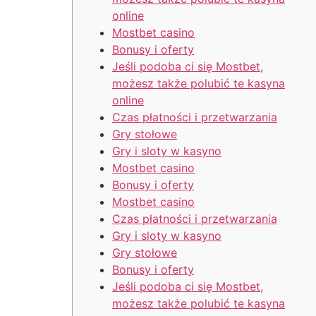
online
Mostbet casino
Bonusy i oferty
Jeśli podoba ci się Mostbet,
możesz także polubić te kasyna
online
Czas płatności i przetwarzania
Gry stołowe
Gry i sloty w kasyno
Mostbet casino
Bonusy i oferty
Mostbet casino
Czas płatności i przetwarzania
Gry i sloty w kasyno
Gry stołowe
Bonusy i oferty
Jeśli podoba ci się Mostbet,
możesz także polubić te kasyna