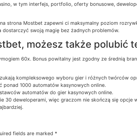
ino, w tym interfejs, portfolio, oferty bonusowe, dewelop
a strona Mostbet zapewni ci maksymalny poziom rozrywki
na dostarczyć swoją magię bez żadnych problemów.
stbet, możesz także polubić t
mogiem 60x. Bonus powitalny jest zgodny ze średnią bran
y szukają kompleksowego wyboru gier i różnych twórców o
źć ponad 1000 automatów kasynowych online.
ostawców automatów do gier kasynowych online.
e 30 deweloperami, więc graczom nie skończą się opcje w
jbardziej.
uired fields are marked
*