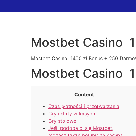
Mostbet Casino ️
Mostbet Casino ️ 1400 zł Bonus + 250 Darm
Mostbet Casino ️
Content
Czas płatności i przetwarzania
Gry i sloty w kasyno
Gry stołowe
Jeśli podoba ci się Mostbet,
możesz także polubić te kasyna