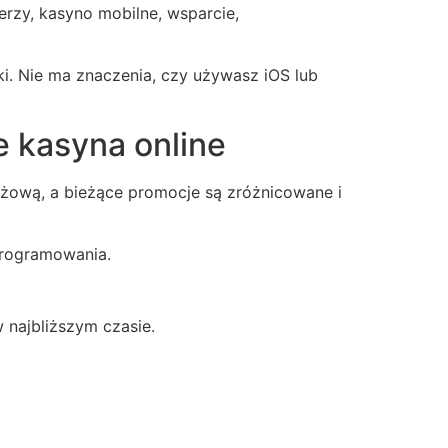
erzy, kasyno mobilne, wsparcie,
. Nie ma znaczenia, czy używasz iOS lub
e kasyna online
żową, a bieżące promocje są zróżnicowane i
programowania.
 najbliższym czasie.