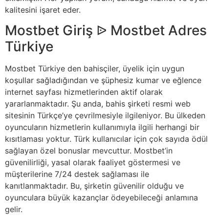
kalitesini işaret eder.
Mostbet Giriş ᐉ Mostbet Adres
Türkiye
Mostbet Türkiye den bahisçiler, üyelik için uygun
koşullar sağladığından ve şüphesiz kumar ve eğlence
internet sayfası hizmetlerinden aktif olarak
yararlanmaktadır. Şu anda, bahis şirketi resmi web
sitesinin Türkçe’ye çevrilmesiyle ilgileniyor. Bu ülkeden
oyuncuların hizmetlerin kullanımıyla ilgili herhangi bir
kısıtlaması yoktur. Türk kullanıcılar için çok sayıda ödül
sağlayan özel bonuslar mevcuttur. Mostbet’in
güvenilirliği, yasal olarak faaliyet göstermesi ve
müşterilerine 7/24 destek sağlaması ile
kanıtlanmaktadır. Bu, şirketin güvenilir olduğu ve
oyunculara büyük kazançlar ödeyebileceği anlamına
gelir.