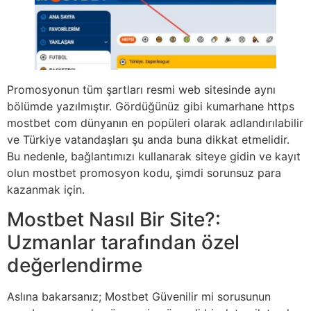
Promosyonun tüm şartları resmi web sitesinde aynı
bölümde yazılmıştır. Gördüğünüz gibi kumarhane https
mostbet com dünyanın en popüleri olarak adlandırılabilir
ve Türkiye vatandaşları şu anda buna dikkat etmelidir.
Bu nedenle, bağlantımızı kullanarak siteye gidin ve kayıt
olun mostbet promosyon kodu, şimdi sorunsuz para
kazanmak için.
Mostbet Nasıl Bir Site?:
Uzmanlar tarafından özel
değerlendirme
Aslına bakarsanız; Mostbet Güvenilir mi sorusunun