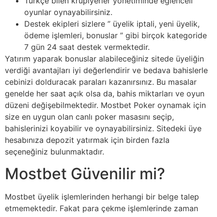
Türkçe bilen krupiyerler yönetiminde eğlenceli
oyunlar oynayabilirsiniz.
Destek ekipleri sizlere ” üyelik iptali, yeni üyelik,
ödeme işlemleri, bonuslar ” gibi birçok kategoride
7 gün 24 saat destek vermektedir.
Yatırım yaparak bonuslar alabileceğiniz sitede üyeliğin
verdiği avantajları iyi değerlendirir ve bedava bahislerle
cebinizi dolduracak paraları kazanırsınız. Bu masalar
genelde her saat açık olsa da, bahis miktarları ve oyun
düzeni değişebilmektedir. Mostbet Poker oynamak için
size en uygun olan canlı poker masasını seçip,
bahislerinizi koyabilir ve oynayabilirsiniz. Sitedeki üye
hesabınıza depozit yatırmak için birden fazla
seçeneğiniz bulunmaktadır.
Mostbet Güvenilir mi?
Mostbet üyelik işlemlerinden herhangi bir belge talep
etmemektedir. Fakat para çekme işlemlerinde zaman