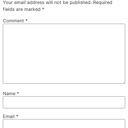
Your email address will not be published.
Required
fields are marked
*
Comment
*
Name
*
Email
*