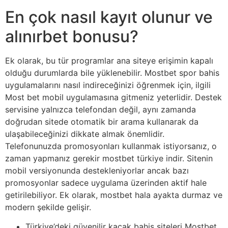
En çok nasıl kayıt olunur ve
alınırbet bonusu?
Ek olarak, bu tür programlar ana siteye erişimin kapalı
olduğu durumlarda bile yüklenebilir. Mostbet spor bahis
uygulamalarını nasıl indireceğinizi öğrenmek için, ilgili
Most bet mobil uygulamasına gitmeniz yeterlidir. Destek
servisine yalnızca telefondan değil, aynı zamanda
doğrudan sitede otomatik bir arama kullanarak da
ulaşabileceğinizi dikkate almak önemlidir.
Telefonunuzda promosyonları kullanmak istiyorsanız, o
zaman yapmanız gerekir mostbet türkiye indir. Sitenin
mobil versiyonunda destekleniyorlar ancak bazı
promosyonlar sadece uygulama üzerinden aktif hale
getirilebiliyor. Ek olarak, mostbet hala ayakta durmaz ve
modern şekilde gelişir.
Türkiye’deki güvenilir kaçak bahis siteleri Mostbet,