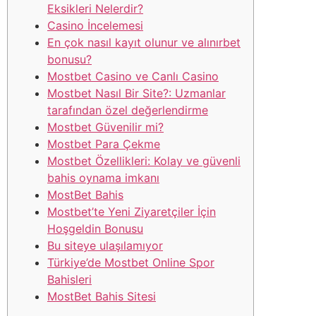
Eksikleri Nelerdir?
Casino İncelemesi
En çok nasıl kayıt olunur ve alınırbet
bonusu?
Mostbet Casino ve Canlı Casino
Mostbet Nasıl Bir Site?: Uzmanlar
tarafından özel değerlendirme
Mostbet Güvenilir mi?
Mostbet Para Çekme
Mostbet Özellikleri: Kolay ve güvenli
bahis oynama imkanı
MostBet Bahis
Mostbet’te Yeni Ziyaretçiler İçin
Hoşgeldin Bonusu
Bu siteye ulaşılamıyor
Türkiye’de Mostbet Online Spor
Bahisleri
MostBet Bahis Sitesi