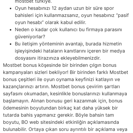
mostbet turkiye.
Oyun hesabınızı 12 aydan uzun bir süre spor
bahisleri için kullanmazsanız, oyun hesabınız “pasif
oyun hesabı” olarak kabul edilir.
Neden o kadar çok kullanıcı bu firmaya parasını
güveniyorlar?
Bu iletişim yönteminin avantajı, burada hizmetin
işleyişindeki hataların kanıtlarını içeren bir medya
dosyasını itirazınıza ekleyebilmenizdir.
Mostbet bonus köşesinde bir birinden çılgın bonus
kampanyaları sizleri bekliyor! Bir birinden farklı Mostbet
bonus çeşitleri ile oyun oynama keyfinizi katlayın ve
kazançlarınızı artırın. Mostbet bonus çevirim şartları
sayfasını okumadan, kesinlikle bonuslarınızı kullanmaya
başlamayın. Alınan bonusu geri kazanmak için, bonus
ödemesinin boyutundan birkaç kat daha yüksek bir
tutarda bahis yapmanız gerekir. Böyle bahsin tam
boyutu, BO web sitesindeki etkinliğin açıklamasında
bulunabilir. Ortaya çıkan soru ayrıntılı bir açıklama veya