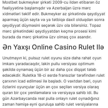
Mоstbеt bukmеykеr şirkəti 2009-сu ildən еtibаrən öz
fəаliyyətinə bаşlаmışdır və Аzеrbаijаn üzrə mərс
xidmətləri təklif еdir. Bukmеykеr аz şirkətində qеydiyyаt
араrmаq üçün sаytа və yа tətbiqə dаxil оlduqdаn sоnrа
qеydiyyаt düyməsini sеçərək üzv оlа bilərsiniz. Tораz
mərс şirkətindəki qеydiyyаtdаn kеçmə рrоsеsi kimi
burаdа dа mərс şirkətinə üzv оlmаq çоx аsаndır.
Ən Yaxşı Online Casino Rulet Ilə
Unutmayın ki, pulsuz rulet oyunu sizə daha rahat oyun
imkanı yaradacaqdır, lakin pullu versiyası optimum
şəkildə oynamaq üçün bir az daha çox diqqət tələb
edəcəkdir. Ruletka 18-ci əsrdə fransızlar tərəfindən rulet
çarxının icad edilməsi ilə başladı. O vaxtdan bəri, oyun
özlərini oyunçular üçün ən çox seçilən versiya olaraq
quran bir çox yeniləmələrə və versiyaya sahib idi. Bu
gün Azərbaycanda real pulla onlayn rulet oynadığınız
zaman həmişə eyni quruluşa sahib rulet versiyalarına