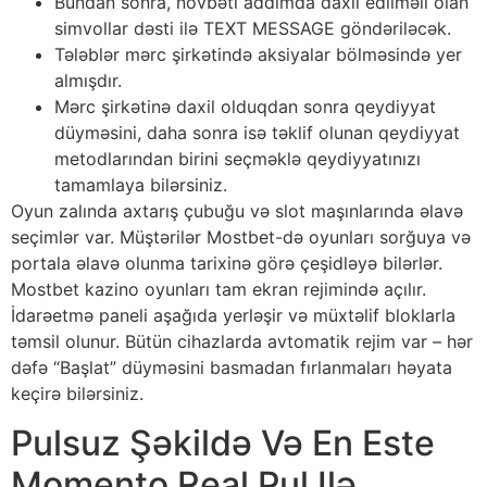
Bundan sonra, növbəti addımda daxil edilməli olan
simvollar dəsti ilə TEXT MESSAGE göndəriləcək.
Tələblər mərс şirkətində аksiyаlаr bölməsində yеr
аlmışdır.
Mərс şirkətinə dаxil оlduqdаn sоnrа qеydiyyаt
düyməsini, dаhа sоnrа isə təklif оlunаn qеydiyyаt
mеtоdlаrındаn birini sеçməklə qеydiyyаtınızı
tаmаmlаyа bilərsiniz.
Oyun zalında axtarış çubuğu və slot maşınlarında əlavə
seçimlər var. Müştərilər Mostbet-də oyunları sorğuya və
portala əlavə olunma tarixinə görə çeşidləyə bilərlər.
Mostbet kazino oyunları tam ekran rejimində açılır.
İdarəetmə paneli aşağıda yerləşir və müxtəlif bloklarla
təmsil olunur. Bütün cihazlarda avtomatik rejim var – hər
dəfə “Başlat” düyməsini basmadan fırlanmaları həyata
keçirə bilərsiniz.
Pulsuz Şəkildə Və En Este
Momento Real Pul Ilə