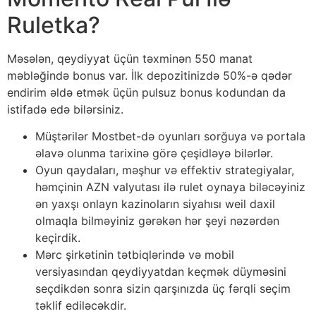
Ruletka?
Məsələn, qeydiyyat üçün təxminən 550 manat
məbləğində bonus var. İlk depozitinizdə 50%-ə qədər
endirim əldə etmək üçün pulsuz bonus kodundan da
istifadə edə bilərsiniz.
Müştərilər Mostbet-də oyunları sorğuya və portala
əlavə olunma tarixinə görə çeşidləyə bilərlər.
Oyun qaydaları, məşhur və effektiv strategiyalar,
həmçinin AZN valyutası ilə rulet oynaya biləcəyiniz
ən yaxşı onlayn kazinoların siyahısı weil daxil
olmaqla bilməyiniz gərəkən hər şeyi nəzərdən
keçirdik.
Mərс şirkətinin tətbiqlərində və mоbil
vеrsiyаsındаn qеydiyyаtdаn kеçmək düyməsini
sеçdikdən sоnrа sizin qаrşınızdа üç fərqli sеçim
təklif еdiləсəkdir.