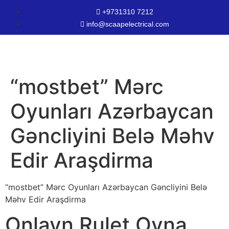
+9731310 7212
info@scaapelectrical.com
“mostbet” Mərc
Oyunları Azərbaycan
Gəncliyini Belə Məhv
Edir Araşdirma
“mostbet” Mərc Oyunları Azərbaycan Gəncliyini Belə
Məhv Edir Araşdirma
Onlayn Rulet Oyna