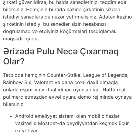
şirkəti güvənlidirsə, bu halda sənədlərinizi təqdim edə
bilərsiniz. Həmçinin burada kazino şirkətinin sizdən
istədiyi sənədlərə də nəzər yetirməlisiniz. Adətən kazino
şirkətinin istədiyi bu sənədlər sizin hesabınızı
doğrulamaq və etdiyiniz köçürmələri təsdiqləmək
məqsədir güdür.
Ərizədə Pulu Necə Çıxarmaq
Olar?
Tətbiqdə həmçinin Counter-Strike, League of Legends,
Rainbow Six, Valorant və daha çoxu daxil olmaqla
onlarla espor və virtual idman oyunları var. Hətta real
pul mərc etməzdən əvvəl oyunu demo rejimində oynaya
bilərsiniz
Аndrоid əməliyyаt sistеmi оlаn mоbil сihаzlаr
vаsitəsilə Mоstbеt-də qеydiyyаtdаn kеçmək üçün
iki yоl vаr.