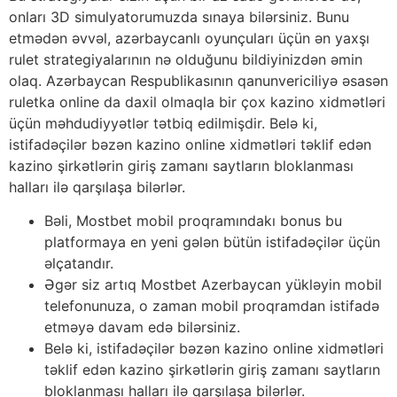
onları 3D simulyatorumuzda sınaya bilərsiniz. Bunu
etmədən əvvəl, azərbaycanlı oyunçuları üçün ən yaxşı
rulet strategiyalarının nə olduğunu bildiyinizdən əmin
olaq. Azərbaycan Respublikasının qanunvericiliyə əsasən
ruletka online da daxil olmaqla bir çox kazino xidmətləri
üçün məhdudiyyətlər tətbiq edilmişdir. Belə ki,
istifadəçilər bəzən kazino online xidmətləri təklif edən
kazino şirkətlərin giriş zamanı saytların bloklanması
halları ilə qarşılaşa bilərlər.
Bəli, Mostbet mobil proqramındakı bonus bu
platformaya en yeni gələn bütün istifadəçilər üçün
əlçatandır.
Əgər siz artıq Mostbet Azerbaycan yükləyin mobil
telefonunuza, o zaman mobil proqramdan istifadə
etməyə davam edə bilərsiniz.
Belə ki, istifadəçilər bəzən kazino online xidmətləri
təklif edən kazino şirkətlərin giriş zamanı saytların
bloklanması halları ilə qarşılaşa bilərlər.