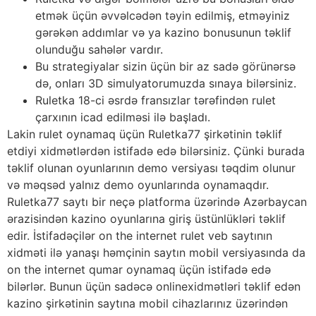
etmək üçün əvvəlcədən təyin edilmiş, etməyiniz
gərəkən addımlar və ya kazino bonusunun təklif
olunduğu sahələr vardır.
Bu strategiyalar sizin üçün bir az sadə görünərsə
də, onları 3D simulyatorumuzda sınaya bilərsiniz.
Ruletka 18-ci əsrdə fransızlar tərəfindən rulet
çarxının icad edilməsi ilə başladı.
Lakin rulet oynamaq üçün Ruletka77 şirkətinin təklif
etdiyi xidmətlərdən istifadə edə bilərsiniz. Çünki burada
təklif olunan oyunlarının demo versiyası təqdim olunur
və məqsəd yalnız demo oyunlarında oynamaqdır.
Ruletka77 saytı bir neçə platforma üzərində Azərbaycan
ərazisindən kazino oyunlarına giriş üstünlükləri təklif
edir. İstifadəçilər on the internet rulet veb saytının
xidməti ilə yanaşı həmçinin saytın mobil versiyasında da
on the internet qumar oynamaq üçün istifadə edə
bilərlər. Bunun üçün sadəcə onlinexidmətləri təklif edən
kazino şirkətinin saytına mobil cihazlarınız üzərindən