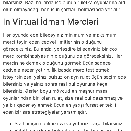
bilərsiniz. Bəzi hallarda isə bunun ruletka oyunlarına aid
olub olmayacağı bonusun şərtləri bölməsində yer alır.
In Virtual İdman Mərcləri
Hər oyunda edə biləcəyiniz minimum və maksimum
mərci təyin edən cədvəl limitlərinin olduğunu
görəcəksiniz. Bu anda, yerləşdirə biləcəyiniz bir çox
mərc kombinasiyasının olduğunu da görəcəksiniz. Hər
mərcin nə demək olduğunu görmək üçün sadəcə
cədvələ nəzər yetirin. İlk başda mərc test etmək
istəyirsinizsə, yalnız pulsuz onlayn rulet üçün seçim edə
bilərsiniz və yalnız sonra real pul oyununa keçə
bilərsiniz. Əsrlər boyu mövcud ən məşhur masa
oyunlarından biri olan rulet, sizə real pul qazanmaq və
ya bir qədər əylənmək üçün ən yaxşı fürsətlər təklif
edən bir sıra strategiyalar yaratmışdır.
Siz həmçinin dilinizi və valyutanızı seçə bilərsiniz.
Ruletka və digər bölmələr üzrə bu bonusları əldə