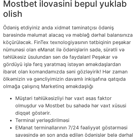
Mostbet ilovasini bepul yuklab
olish
Ödəniş etdiyiniz anda xidmət təminatçısı ödəniş
barəsində məlumat alacaq və məbləğ dərhal balansınıza
köçürüləcək. FinTex texnologiyasının tətbiqinin peşəkar
nümunəsi olan eManat ilə ödənişlərin sadə, sürətli və
təhlükəsiz üsulundan sən də faydalan! Peşəkar və
gördüyü işlə fərq yaratmaq istəyən əməkdaşlardan
ibarət olan komandamızda səni gözləyirik! Hər zaman
ölkəmizin və gəncliyimizin davamlı inkişafına qatqıda
olmağa çalışırıq Marketinq əməkdaşlığı
Müştəri təhlükəsizliyi hər vaxt əsas faktor
olmuşdur və Mostbet bu sahədə hər vaxt xüsusi
diqqət göstərir.
Terminal yerləşdirilməsi
EManat terminallarının 7/24 fəaliyyət göstərməsi
sayəsində ən son anda edilən ödənişlər belə dərhal