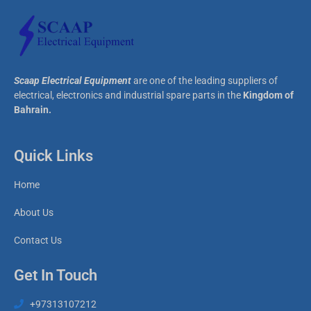
Scaap Electrical Equipment
are one of the leading suppliers of
electrical, electronics and industrial spare parts in the
Kingdom of
Bahrain.
Quick Links
Home
About Us
Contact Us
Get In Touch
+97313107212