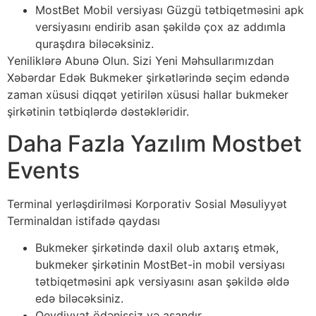
MostBet Mobil versiyası Güzgü tətbiqetməsini apk
versiyasını endirib asan şəkildə çox az addımla
quraşdıra biləcəksiniz.
Yeniliklərə Abunə Olun. Sizi Yeni Məhsullarımızdan
Xəbərdar Edək Bukmeker şirkətlərində seçim edəndə
zaman xüsusi diqqət yetirilən xüsusi hallar bukmeker
şirkətinin tətbiqlərdə dəstəkləridir.
Daha Fazla Yazılım Mostbet
Events
Terminal yerləşdirilməsi Korporativ Sosial Məsuliyyət
Terminaldan istifadə qaydası
Bukmeker şirkətində daxil olub axtarış etmək,
bukmeker şirkətinin MostBet-in mobil versiyası
tətbiqetməsini apk versiyasını asan şəkildə əldə
edə biləcəksiniz.
Qeydiyyat ödənişsiz və asandır.