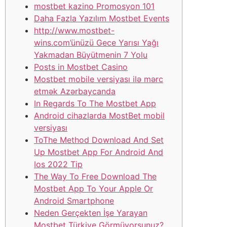
mostbet kazino Promosyon 101
Daha Fazla Yazılım Mostbet Events
http://www.mostbet-
wins.com’ünüzü Gece Yarısı Yağı
Yakmadan Büyütmenin 7 Yolu
Posts in Mostbet Casino
Mostbet mobile versiyası ilə mərc
etmək Azərbaycanda
In Regards To The Mostbet App
Android cihazlarda MostBet mobil
versiyası
ToThe Method Download And Set
Up Mostbet App For Android And
Ios 2022 Tip
The Way To Free Download The
Mostbet App To Your Apple Or
Android Smartphone
Neden Gerçekten İşe Yarayan
Mostbet Türkiye Görmüyorsunuz?