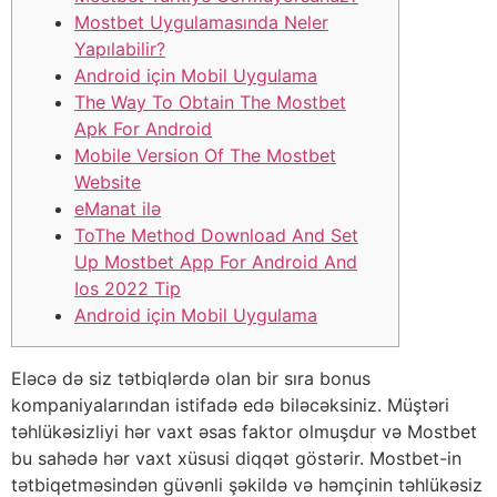
Mostbet Uygulamasında Neler
Yapılabilir?
Android için Mobil Uygulama
The Way To Obtain The Mostbet
Apk For Android
Mobile Version Of The Mostbet
Website
eManat ilə
ToThe Method Download And Set
Up Mostbet App For Android And
Ios 2022 Tip
Android için Mobil Uygulama
Eləcə də siz tətbiqlərdə olan bir sıra bonus
kompaniyalarından istifadə edə biləcəksiniz. Müştəri
təhlükəsizliyi hər vaxt əsas faktor olmuşdur və Mostbet
bu sahədə hər vaxt xüsusi diqqət göstərir. Mostbet-in
tətbiqetməsindən güvənli şəkildə və həmçinin təhlükəsiz