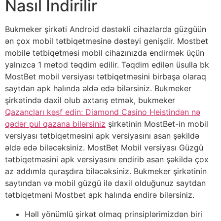
Nasıl Indirilir
Bukmeker şirkəti Android dəstəkli cihazlarda güzgüün
ən çox mobil tətbiqetməsinə dəstəyi genişdir. Mostbet
mobile tətbiqetməsi mobil cihazınızda endirmək üçün
yalnızca 1 metod təqdim edilir. Təqdim edilən üsulla bk
MostBet mobil versiyası tətbiqetməsini birbaşa olaraq
saytdan apk halında əldə edə bilərsiniz. Bukmeker
şirkətində daxil olub axtarış etmək, bukmeker
Qazancları kəşf edin: Diamond Casino Heistindən nə
qədər pul qazana bilərsiniz
şirkətinin MostBet-in mobil
versiyası tətbiqetməsini apk versiyasını asan şəkildə
əldə edə biləcəksiniz. MostBet Mobil versiyası Güzgü
tətbiqetməsini apk versiyasını endirib asan şəkildə çox
az addımla quraşdıra biləcəksiniz. Bukmeker şirkətinin
saytından və mobil güzgü ilə daxil olduğunuz saytdan
tətbiqetməni Mostbet apk halında endirə bilərsiniz.
Həll yönümlü şirkət olmaq prinsiplərimizdən biri