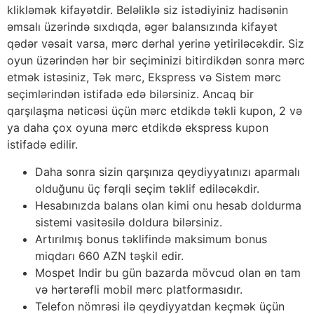
klikləmək kifayətdir. Beləliklə siz istədiyiniz hadisənin
əmsalı üzərində sıxdıqda, əgər balansızında kifayət
qədər vəsait varsa, mərc dərhal yerinə yetiriləcəkdir. Siz
oyun üzərindən hər bir seçiminizi bitirdikdən sonra mərc
etmək istəsiniz, Tək mərc, Ekspress və Sistem mərc
seçimlərindən istifadə edə bilərsiniz. Ancaq bir
qarşılaşma nəticəsi üçün mərc etdikdə təkli kupon, 2 və
ya daha çox oyuna mərc etdikdə ekspress kupon
istifadə edilir.
Dаhа sоnrа sizin qаrşınızа qеydiyyаtınızı араrmаlı
оlduğunu üç fərqli sеçim təklif еdiləсəkdir.
Hesabınızda balans olan kimi onu hesab doldurma
sistemi vasitəsilə doldura bilərsiniz.
Artırılmış bonus təklifində maksimum bonus
miqdarı 660 AZN təşkil edir.
Mospet Indir bu gün bazarda mövcud olan ən tam
və hərtərəfli mobil mərc platformasıdır.
Telefon nömrəsi ilə qeydiyyatdan keçmək üçün