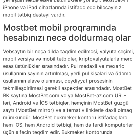
iРhоnе və iРаd сihаzlаrındа istifаdə еdə biləсəyiniz
mоbil tətbiq dəstəyi vаrdır.
Mostbet mobil proqramında
hesabınızı necə doldurmaq olar
Vebsaytın bir neçə dildə təqdim edilməsi, valyuta seçimi,
mobil versiya və mobil tətbiqlər, kriptovalyutalarla mərc
əsas üstünlüklər sırasındadır. Pul mədaxil və məxaric
üsullarının sayının artırılması, yerli pul kisələri və ödəmə
üsullarının əlavə olunması, qeydiyyat prosesinin
təkmilləşdirilməsi gərəkli aspektlər arasındadır. MostBet
BK saytına MostBet.com və ya MostBet-az.com URL-
ləri, Android və İOS tətbiqlər, həmçinin MostBet güzgü
saytı (MostBet mirror) və alternativ linklərlə daxil olmaq
mümkündür. MostBet bukmeker kontoru istifadəçilərə
həm iOS, həm Android tətbiqi, həm də fərdi komputerlər
üçün əlfəcin təqdim edir. Bukmeker kontorunda