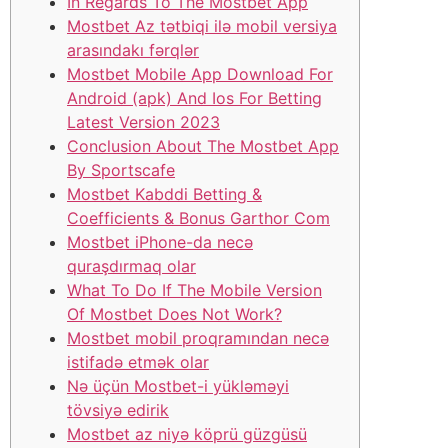
In Regards To The Mostbet App
Mostbet Az tətbiqi ilə mobil versiya
arasındakı fərqlər
Mostbet Mobile App Download For
Android (apk) And Ios For Betting
Latest Version 2023
Conclusion About The Mostbet App
By Sportscafe
Mostbet Kabddi Betting &
Сoefficients & Bonus Garthor Com
Mostbet iPhone-da necə
quraşdırmaq olar
What To Do If The Mobile Version
Of Mostbet Does Not Work?
Mostbet mobil proqramından necə
istifadə etmək olar
Nə üçün Mostbet-i yükləməyi
tövsiyə edirik
Mostbet az niyə köprü güzgüsü