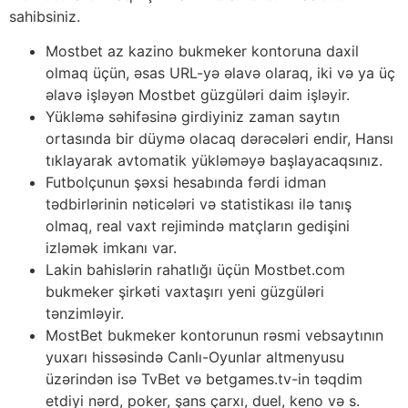
sahibsiniz.
Mostbet az kazino bukmeker kontoruna daxil
olmaq üçün, əsas URL-yə əlavə olaraq, iki və ya üç
əlavə işləyən Mostbet güzgüləri daim işləyir.
Yükləmə səhifəsinə girdiyiniz zaman saytın
ortasında bir düymə olacaq dərəcələri endir, Hansı
tıklayarak avtomatik yükləməyə başlayacaqsınız.
Futbolçunun şəxsi hesabında fərdi idman
tədbirlərinin nəticələri və statistikası ilə tanış
olmaq, real vaxt rejimində matçların gedişini
izləmək imkanı var.
Lakin bahislərin rahatlığı üçün Mostbet.com
bukmeker şirkəti vaxtaşırı yeni güzgüləri
tənzimləyir.
MostBet bukmeker kontorunun rəsmi vebsaytının
yuxarı hissəsində Canlı-Oyunlar altmenyusu
üzərindən isə TvBet və betgames.tv-in təqdim
etdiyi nərd, poker, şans çarxı, duel, keno və s.