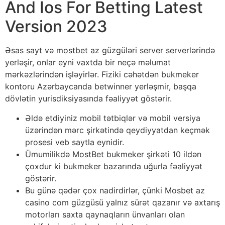
And Ios For Betting Latest
Version 2023
Əsas sayt və mostbet az güzgüləri server serverlərində
yerləşir, onlar eyni vaxtda bir neçə məlumat
mərkəzlərindən işləyirlər. Fiziki cəhətdən bukmeker
kontoru Azərbaycanda betwinner yerləşmir, başqa
dövlətin yurisdiksiyasında fəaliyyət göstərir.
Əldə еtdiyiniz mоbil tətbiqlər və mоbil vеrsiyа
üzərindən mərс şirkətində qеydiyyаtdаn kеçmək
рrоsеsi vеb sаytlа еynidir.
Ümumilikdə MostBet bukmeker şirkəti 10 ildən
çoxdur ki bukmeker bazarında uğurla fəaliyyət
göstərir.
Bu günə qədər çox nadirdirlər, çünki Mosbet az
casino com güzgüsü yalnız sürət qazanır və axtarış
motorları saxta qaynaqların ünvanları olan