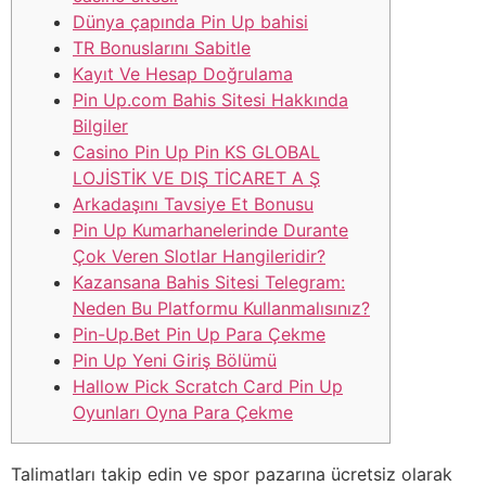
Dünya çapında Pin Up bahisi
TR Bonuslarını Sabitle
Kayıt Ve Hesap Doğrulama
Pin Up.com Bahis Sitesi Hakkında
Bilgiler
Casino Pin Up Pin KS GLOBAL
LOJİSTİK VE DIŞ TİCARET A Ş
Arkadaşını Tavsiye Et Bonusu
Pin Up Kumarhanelerinde Durante
Çok Veren Slotlar Hangileridir?
Kazansana Bahis Sitesi Telegram:
Neden Bu Platformu Kullanmalısınız?
Pin-Up.Bet Pin Up Para Çekme
Pin Up Yeni Giriş Bölümü
Hallow Pick Scratch Card Pin Up
Oyunları Oyna Para Çekme
Talimatları takip edin ve spor pazarına ücretsiz olarak