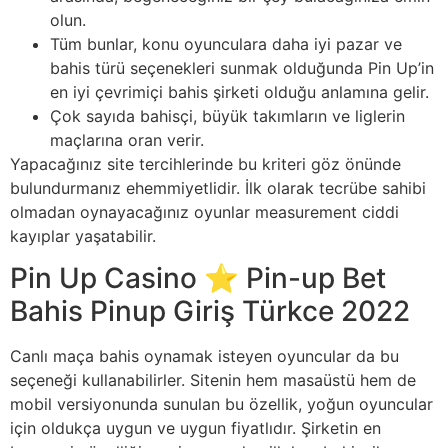
olun.
Tüm bunlar, konu oyunculara daha iyi pazar ve
bahis türü seçenekleri sunmak olduğunda Pin Up’in
en iyi çevrimiçi bahis şirketi olduğu anlamına gelir.
Çok sayıda bahisçi, büyük takımların ve liglerin
maçlarına oran verir.
Yapacağınız site tercihlerinde bu kriteri göz önünde
bulundurmanız ehemmiyetlidir. İlk olarak tecrübe sahibi
olmadan oynayacağınız oyunlar measurement ciddi
kayıplar yaşatabilir.
Pin Up Casino ⭐️ Pin-up Bet
Bahis Pinup Giriş Türkce 2022
Canlı maça bahis oynamak isteyen oyuncular da bu
seçeneği kullanabilirler. Sitenin hem masaüstü hem de
mobil versiyonunda sunulan bu özellik, yoğun oyuncular
için oldukça uygun ve uygun fiyatlıdır. Şirketin en