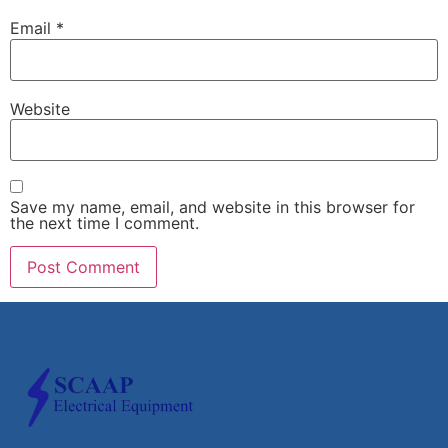
Email
*
Website
Save my name, email, and website in this browser for
the next time I comment.