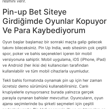
resmini verir.
Pin-up Bet Siteye
Girdiğimde Oyunlar Kopuyor
Ve Para Kaybediyorum
Oyun başlar başlamaz bir sonraki maçta galip gelecek
takımı bileceksiniz. Pin Up India, web sitesinin çok çeşitli
spor, poker ve bahis seçenekleri içeren bir mobil
versiyonuna sahiptir. Mobil uygulama, iOS (iPhone, iPad)
ve Android (her ikisi de) kullanıcıları tarafından
kullanılabilir ve tüm mobil cihazlarla uyumludur.
Tekli bahis formatında oynamak pin up için her zaman
ücretsiz demo sürümünü kullanabilirsiniz. Canlı
krupiyelerle oynuyorsanız burada yalnızca gerçek
parayla oynanan bahisler mevcuttur. Oyuncuların, oyun
ajansı seçimlerinde bu şirketi seçmeleri için çeşitli