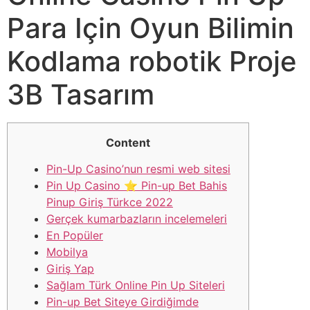
Para Için Oyun Bilimin
Kodlama robotik Proje
3B Tasarım
Content
Pin-Up Casino’nun resmi web sitesi
Pin Up Casino ⭐️ Pin-up Bet Bahis
Pinup Giriş Türkce 2022
Gerçek kumarbazların incelemeleri
En Popüler
Mobilya
Giriş Yap
Sağlam Türk Online Pin Up Siteleri
Pin-up Bet Siteye Girdiğimde