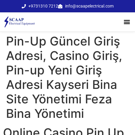
+9731310 7212
info@scaapelectrical.com
Pin-Up Güncel Giriş
Adresi, Casino Giriş,
Pin-up Yeni Giriş
Adresi Kayseri Bina
Site Yönetimi Feza
Bina Yönetimi
Online Casino Pin Up