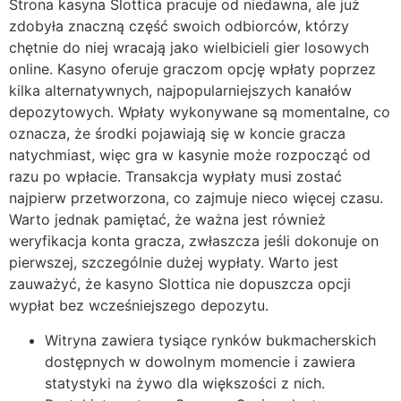
Strona kasyna Slottica pracuje od niedawna, ale już
zdobyła znaczną część swoich odbiorców, którzy
chętnie do niej wracają jako wielbicieli gier losowych
online. Kasyno oferuje graczom opcję wpłaty poprzez
kilka alternatywnych, najpopularniejszych kanałów
depozytowych. Wpłaty wykonywane są momentalne, co
oznacza, że środki pojawiają się w koncie gracza
natychmiast, więc gra w kasynie może rozpocząć od
razu po wpłacie. Transakcja wypłaty musi zostać
najpierw przetworzona, co zajmuje nieco więcej czasu.
Warto jednak pamiętać, że ważna jest również
weryfikacja konta gracza, zwłaszcza jeśli dokonuje on
pierwszej, szczególnie dużej wypłaty. Warto jest
zauważyć, że kasyno Slottica nie dopuszcza opcji
wypłat bez wcześniejszego depozytu.
Witryna zawiera tysiące rynków bukmacherskich
dostępnych w dowolnym momencie i zawiera
statystyki na żywo dla większości z nich.