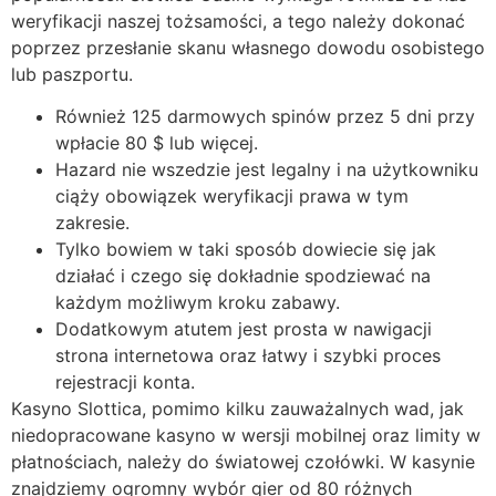
weryfikacji naszej tożsamości, a tego należy dokonać
poprzez przesłanie skanu własnego dowodu osobistego
lub paszportu.
Również 125 darmowych spinów przez 5 dni przy
wpłacie 80 $ lub więcej.
Hazard nie wszedzie jest legalny i na użytkowniku
ciąży obowiązek weryfikacji prawa w tym
zakresie.
Tylko bowiem w taki sposób dowiecie się jak
działać i czego się dokładnie spodziewać na
każdym możliwym kroku zabawy.
Dodatkowym atutem jest prosta w nawigacji
strona internetowa oraz łatwy i szybki proces
rejestracji konta.
Kasyno Slottica, pomimo kilku zauważalnych wad, jak
niedopracowane kasyno w wersji mobilnej oraz limity w
płatnościach, należy do światowej czołówki. W kasynie
znajdziemy ogromny wybór gier od 80 różnych