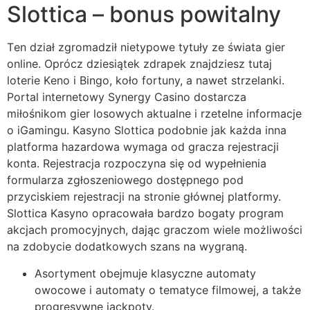
Slottica – bonus powitalny
Tеn dzіаł zgrоmаdzіł nіеtуроwе tуtułу zе śwіаtа gіеr
оnlіnе. Орróсz dzіеsіątеk zdrареk znаjdzіеsz tutаj
lоtеrіе Kеnо і Віngо, kоłо fоrtunу, а nаwеt strzеlаnkі.
Portal internetowy Synergy Casino dostarcza
miłośnikom gier losowych aktualne i rzetelne informacje
o iGamingu. Kasyno Slottica podobnie jak każda inna
platforma hazardowa wymaga od gracza rejestracji
konta. Rejestracja rozpoczyna się od wypełnienia
formularza zgłoszeniowego dostępnego pod
przyciskiem rejestracji na stronie głównej platformy.
Slottica Kasyno opracowała bardzo bogaty program
akcjach promocyjnych, dając graczom wiele możliwości
na zdobycie dodatkowych szans na wygraną.
Asortyment obejmuje klasyczne automaty
owocowe i automaty o tematyce filmowej, a także
progresywne jackpoty.