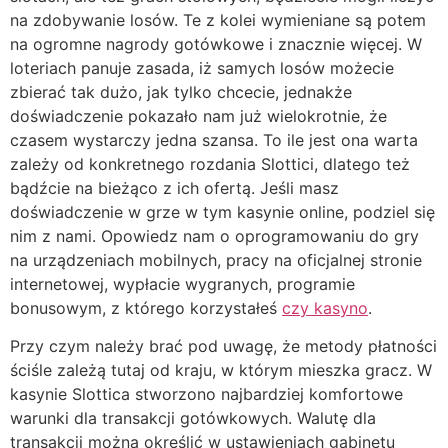
na zdobywanie losów. Te z kolei wymieniane są potem
na ogromne nagrody gotówkowe i znacznie więcej. W
loteriach panuje zasada, iż samych losów możecie
zbierać tak dużo, jak tylko chcecie, jednakże
doświadczenie pokazało nam już wielokrotnie, że
czasem wystarczy jedna szansa. To ile jest ona warta
zależy od konkretnego rozdania Slottici, dlatego też
bądźcie na bieżąco z ich ofertą. Jeśli masz
doświadczenie w grze w tym kasynie online, podziel się
nim z nami. Opowiedz nam o oprogramowaniu do gry
na urządzeniach mobilnych, pracy na oficjalnej stronie
internetowej, wypłacie wygranych, programie
bonusowym, z którego korzystałeś
czy kasyno
.
Przy czym należy brać pod uwagę, że metody płatności
ściśle zależą tutaj od kraju, w którym mieszka gracz. W
kasynie Slottica stworzono najbardziej komfortowe
warunki dla transakcji gotówkowych. Walutę dla
transakcji można określić w ustawieniach gabinetu