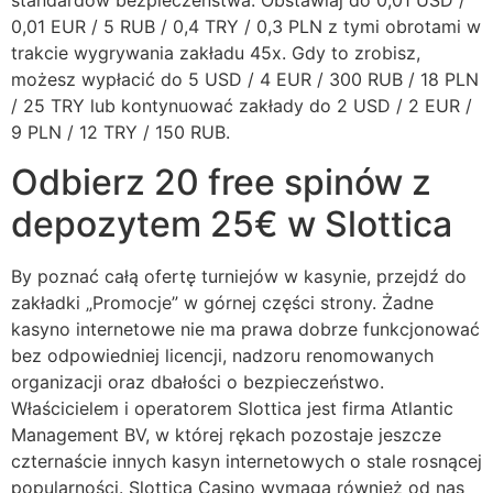
standardów bezpieczeństwa. Obstawiaj do 0,01 USD /
0,01 EUR / 5 RUB / 0,4 TRY / 0,3 PLN z tymi obrotami w
trakcie wygrywania zakładu 45x. Gdy to zrobisz,
możesz wypłacić do 5 USD / 4 EUR / 300 RUB / 18 PLN
/ 25 TRY lub kontynuować zakłady do 2 USD / 2 EUR /
9 PLN / 12 TRY / 150 RUB.
Odbierz 20 free spinów z
depozytem 25€ w Slottica
By poznać całą ofertę turniejów w kasynie, przejdź do
zakładki „Promocje” w górnej części strony. Żadne
kasyno internetowe nie ma prawa dobrze funkcjonować
bez odpowiedniej licencji, nadzoru renomowanych
organizacji oraz dbałości o bezpieczeństwo.
Właścicielem i operatorem Slottica jest firma Atlantic
Management BV, w której rękach pozostaje jeszcze
czternaście innych kasyn internetowych o stale rosnącej
popularności. Slottica Casino wymaga również od nas