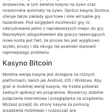
dostawców, w tym świetne kasyno na żywo oraz
nowatorskie automaty na żywo. Oprócz kasyna Slottica
oferuje także zakłady sportowe i inne wirtualne gry
hazardowe. Pod względem możliwości gry, to
zdecydowanie jedno z najciekawszych miejsc do gry.
Niezwykłym udogodnieniem dla graczy rejestrujących
nowe konta jest fakt, że proces ten jest wyjątkowo
szybki, prosty i dla nikogo nie powinien stanowić
najmniejszego problemu.
Kasyno Bitcoin
Mobilna wersja kasyna jest dostępna na różnych
platformach, takich jak Android, iOS i Windows. Aby
grać w mobilnej wersji kasyna, nie trzeba pobierać
żadnych aplikacji ani programów. Wystarczy stabilne
połączenie internetowe i przeglądarka na urządzeniu.
Możesz przejść do strony kasyna za pomocą
urządzenia mobilnego i rozpocząć grę.