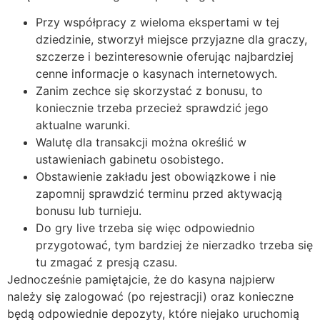
Przy współpracy z wieloma ekspertami w tej
dziedzinie, stworzył miejsce przyjazne dla graczy,
szczerze i bezinteresownie oferując najbardziej
cenne informacje o kasynach internetowych.
Zanim zechce się skorzystać z bonusu, to
koniecznie trzeba przecież sprawdzić jego
aktualne warunki.
Walutę dla transakcji można określić w
ustawieniach gabinetu osobistego.
Obstawienie zakładu jest obowiązkowe i nie
zapomnij sprawdzić terminu przed aktywacją
bonusu lub turnieju.
Do gry live trzeba się więc odpowiednio
przygotować, tym bardziej że nierzadko trzeba się
tu zmagać z presją czasu.
Jednocześnie pamiętajcie, że do kasyna najpierw
należy się zalogować (po rejestracji) oraz konieczne
będą odpowiednie depozyty, które niejako uruchomią