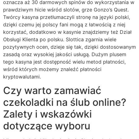
oznacza aż 30 darmowych spinów do wykorzystania w
prawdziwym hicie wśród slotów, grze Gonzo’s Quest.
Twórcy kasyna przetłumaczyli stronę na języki polski,
dzięki czemu jej polscy fani mogą z łatwością z niej
korzystać, dodatkowo w kasynie znajdziemy też Dział
Obsługi Klienta po polsku. Slottica zgarnia wiele
pozytywnych ocen, dzieje się tak, dzięki dostosowanym
zasadą oraz wysokiej jakości usługą. Dużym plusem
tego kasyna jest dostępność wielu metod płatności,
wśród których możemy znaleźć płatności
kryptowalutami.
Czy warto zamawiać
czekoladki na ślub online?
Zalety i wskazówki
dotyczące wyboru