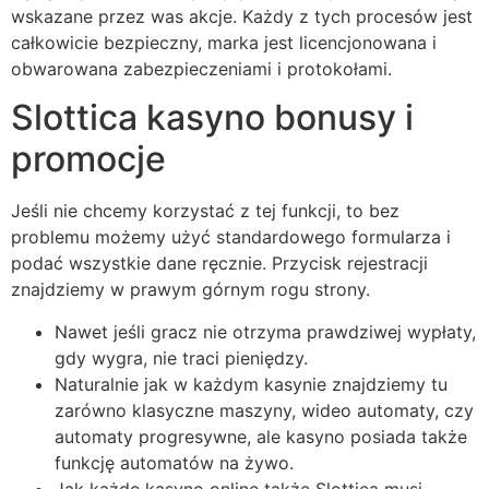
wskazane przez was akcje. Każdy z tych procesów jest
całkowicie bezpieczny, marka jest licencjonowana i
obwarowana zabezpieczeniami i protokołami.
Slottica kasyno bonusy i
promocje
Jeśli nie chcemy korzystać z tej funkcji, to bez
problemu możemy użyć standardowego formularza i
podać wszystkie dane ręcznie. Przycisk rejestracji
znajdziemy w prawym górnym rogu strony.
Nawet jeśli gracz nie otrzyma prawdziwej wypłaty,
gdy wygra, nie traci pieniędzy.
Naturalnie jak w każdym kasynie znajdziemy tu
zarówno klasyczne maszyny, wideo automaty, czy
automaty progresywne, ale kasyno posiada także
funkcję automatów na żywo.
Jak każde kasyno online także Slottica musi