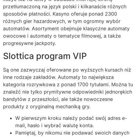
przetłumaczoną na język polski i kilkanaście różnych
sposobów płatności. Kasyno oferuje ponad 2300
różnych gier hazardowych, w tym ogromny wybór
automatów. Asortyment obejmuje klasyczne automaty
owocowe i automaty o tematyce filmowej, a także
progresywne jackpoty.
Slottica program VIP
Są one zazwyczaj oferowane po wyższych kursach niż
inne rodzaje zakładów. Automaty to największa
kategoria rozrywkowa z ponad 1700 tytułami. Można tu
znaleźć nie tylko prymitywne odpowiedniki jednorękich
bandytów z przeszłości, ale także nowoczesne
produkty z oryginalną mechaniką gry.
W pierwszym kroku należy podać swój adres e-
mail, hasło i wybrać walutę konta.
Pamiętaj, by nikomu nie podawać swoich danych