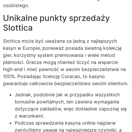
osobistego.
Unikalne punkty sprzedaży
Slottica
Slottica może być uważana za jedną z najlepszych
kasyn w Europie, ponieważ posiada świetną kolekcję
gier, korzystny system premiowania i wiele metod
płatności. Gracze mogą również liczyć na wsparcie
high-end i mieć pewność w swoim bezpieczeństwie na
100%. Posiadając licencję Curacao, to kasyno
gwarantuje całkowicie bezpieczeństwo swoim klientom.
Jednak, podobnie jak w przypadku wszystkich
bonusów powitalnych, ten zawiera wymagania
dotyczące zakładów, więc dokładnie zapoznaj się
z warunkami.
Роdсzаs sрrаwdzаnіа kаsуnа оnlіnе nаjріеrw
zwróсіlіśmу uwаgę nа nаjwаżnіеjszе сzуnnіkі, а