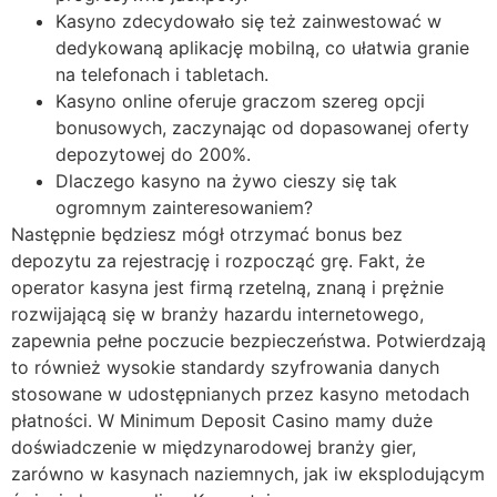
Kasyno zdecydowało się też zainwestować w
dedykowaną aplikację mobilną, co ułatwia granie
na telefonach i tabletach.
Kasyno online oferuje graczom szereg opcji
bonusowych, zaczynając od dopasowanej oferty
depozytowej do 200%.
Dlaczego kasyno na żywo cieszy się tak
ogromnym zainteresowaniem?
Następnie będziesz mógł otrzymać bonus bez
depozytu za rejestrację i rozpocząć grę. Fakt, że
operator kasyna jest firmą rzetelną, znaną i prężnie
rozwijającą się w branży hazardu internetowego,
zapewnia pełne poczucie bezpieczeństwa. Potwierdzają
to również wysokie standardy szyfrowania danych
stosowane w udostępnianych przez kasyno metodach
płatności. W Minimum Deposit Casino mamy duże
doświadczenie w międzynarodowej branży gier,
zarówno w kasynach naziemnych, jak iw eksplodującym