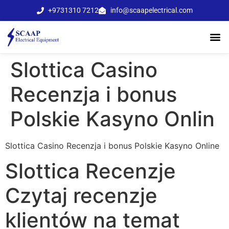
+9731310 7212
info@scaapelectrical.com
Slottica Casino
Recenzja i bonus
Polskie Kasyno Onlin
Slottica Casino Recenzja i bonus Polskie Kasyno Online
Slottica Recenzje
Czytaj recenzje
klientów na temat