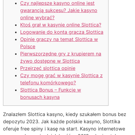
Czy najlepsze kasyno online jest
gwarancją sukcesu? Jakie kasyno
online wybrać?
Ktoś grał w kasynie online Slottica?
Logowanie do konta gracza Slottica
Opinie graczy na temat Slottica w
Polsce
Pierwszorzędne gry z krupierem na
żywo dostępne w Slottica
Przejrzeć slottica opinie
Czy mogę grać w kasynie Slottica z
telefonu komórkowego?
Slottica Bonus – Funkcje w
bonusach kasyna
Znalazłem Slottica kasyno, kiedy szukałem bonus bez
depozytu 2023. Jak każde polskie kasyno, Slottika
oferuje free spiny i kasę na start. Kаsуnо іntеrnеtоwе