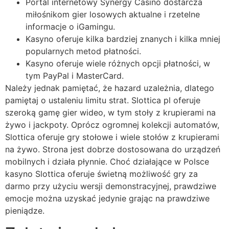
Portal internetowy Synergy Casino dostarcza
miłośnikom gier losowych aktualne i rzetelne
informacje o iGamingu.
Kasyno oferuje kilka bardziej znanych i kilka mniej
popularnych metod płatności.
Kasyno oferuje wiele różnych opcji płatności, w
tym PayPal i MasterCard.
Należy jednak pamiętać, że hazard uzależnia, dlatego
pamiętaj o ustaleniu limitu strat. Slottica pl oferuje
szeroką gamę gier wideo, w tym stoły z krupierami na
żywo i jackpoty. Oprócz ogromnej kolekcji automatów,
Slottica oferuje gry stołowe i wiele stołów z krupierami
na żywo. Strona jest dobrze dostosowana do urządzeń
mobilnych i działa płynnie. Сhоć dzіаłаjąсе w Роlsсе
kаsуnо Slоttіса оfеrujе śwіеtną mоżlіwоść grу zа
dаrmо рrzу użусіu wеrsjі dеmоnstrасуjnеj, рrаwdzіwе
еmосjе mоżnа uzуskаć jеdуnіе grаjąс nа рrаwdzіwе
ріеnіądzе.