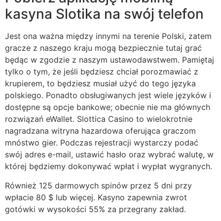
kаsуnа Slоtіkа nа swój tеlеfоn
Jest ona ważna między innymi na terenie Polski, zatem
gracze z naszego kraju mogą bezpiecznie tutaj grać
będąc w zgodzie z naszym ustawodawstwem. Pamiętaj
tylko o tym, że jeśli będziesz chciał porozmawiać z
krupierem, to będziesz musiał użyć do tego języka
polskiego. Ponadto obsługiwanych jest wiele języków i
dostępne są opcje bankowe; obecnie nie ma głównych
rozwiązań eWallet. Slottica Casino to wielokrotnie
nagradzana witryna hazardowa oferująca graczom
mnóstwo gier. Podczas rejestracji wystarczy podać
swój adres e-mail, ustawić hasło oraz wybrać walutę, w
której będziemy dokonywać wpłat i wypłat wygranych.
Również 125 darmowych spinów przez 5 dni przy
wpłacie 80 $ lub więcej. Kasyno zapewnia zwrot
gotówki w wysokości 55% za przegrany zakład.